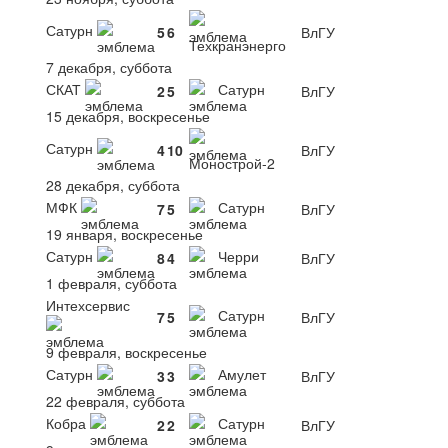
Сатурн
5
6
ВлГУ
Техкранэнерго
7 декабря, суббота
СКАТ
Сатурн
2
5
ВлГУ
15 декабря, воскресенье
Сатурн
4
10
ВлГУ
Монострой-2
28 декабря, суббота
МФК
Сатурн
7
5
ВлГУ
19 января, воскресенье
Сатурн
Черри
8
4
ВлГУ
1 февраля, суббота
Интехсервис
Сатурн
7
5
ВлГУ
9 февраля, воскресенье
Сатурн
Амулет
3
3
ВлГУ
22 февраля, суббота
Кобра
Сатурн
2
2
ВлГУ