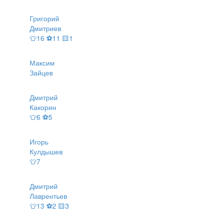
Григорий
Дмитриев
👕16 ⚽11 🟨1
Максим
Зайцев
Дмитрий
Какорин
👕6 ⚽5
Игорь
Кулдышев
👕7
Дмитрий
Лаврентьев
👕13 ⚽2 🟨3