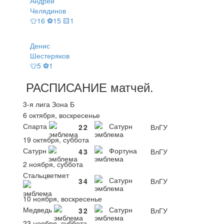
Андрей
Челядинов
👕16 ⚽15 🟨1
Денис
Шестеряков
👕5 ⚽1
РАСПИСАНИЕ
матчей
.
3-я лига Зона Б
6 октября, воскресенье
Спарта
Сатурн
2
2
ВлГУ
19 октября, суббота
Сатурн
Фортуна
4
3
ВлГУ
2 ноября, суббота
Стальцветмет
Сатурн
3
4
ВлГУ
10 ноября, воскресенье
Медведь
Сатурн
3
2
ВлГУ
23 ноября, суббота