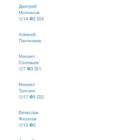
Дмитрий
Молчанов
👕14 ⚽2 🟨3
Алексей
Пантелеев
Михаил
Соловьев
👕7 ⚽3 🟨1
Михаил
Тряскин
👕17 ⚽5 🟨2
Вячеслав
Филатов
👕12 ⚽2