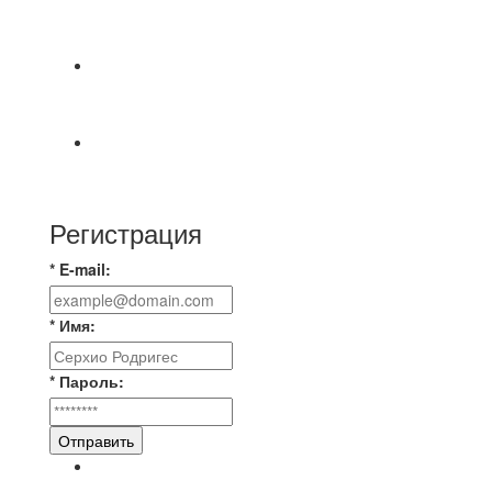
СОСТОЯТСЯ ДОИГРОВКИ 2-Х ТАЙМОВ ДВУХ
МАТЧЕЙ 2А ЛИГИ.
⚽️ВИДЕООБЗОР⚽️ 4 ЛИГА А «РСК КОМПЛЕКТ»
9️⃣ : 6️⃣ «МАЛЬОРКА»
🇷🇺 Дебют в Первенстве России по футболу
среди команд Первой лиги Дмитрий
Регистрация
* E-mail:
* Имя:
* Пароль:
Отправить