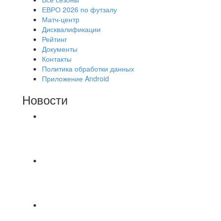
ЕВРО 2026 по футзалу
Матч-центр
Дисквалификации
Рейтинг
Документы
Контакты
Политика обработки данных
Приложение Android
Новости
⚽НАЗНАЧЕНИЯ СУДЕЙ⚽ ‼В СРЕДУ
СОСТОЯТСЯ ДОИГРОВКИ 2-Х ТАЙМОВ ДВУХ
МАТЧЕЙ 2А ЛИГИ.
Команда «IZBA» ищет спарринг! ПН
(10.08),Торпедо, 20:30
https://vk.ru/christmasmusick
⚡️Сегодня было жарко⚡️ ⚽ ️«Протестировали»