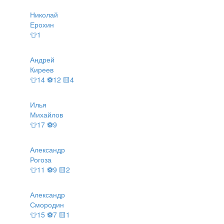
Николай
Ерохин
👕1
Андрей
Киреев
👕14 ⚽12 🟨4
Илья
Михайлов
👕17 ⚽9
Александр
Рогоза
👕11 ⚽9 🟨2
Александр
Смородин
👕15 ⚽7 🟨1