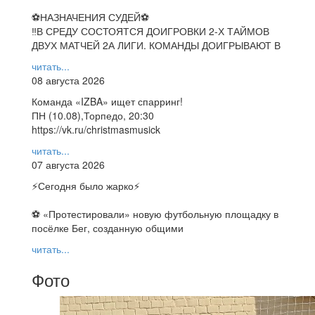
⚽НАЗНАЧЕНИЯ СУДЕЙ⚽
‼В СРЕДУ СОСТОЯТСЯ ДОИГРОВКИ 2-Х ТАЙМОВ
ДВУХ МАТЧЕЙ 2А ЛИГИ. КОМАНДЫ ДОИГРЫВАЮТ В
читать...
08 августа 2026
Команда «IZBA» ищет спарринг!
ПН (10.08),Торпедо, 20:30
https://vk.ru/christmasmusick
читать...
07 августа 2026
⚡️Сегодня было жарко⚡️
⚽ ️«Протестировали» новую футбольную площадку в
посёлке Бег, созданную общими
читать...
Фото