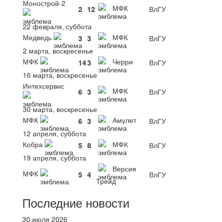
Монострой-2
МФК
2
12
ВлГУ
22 февраля, суббота
Медведь
МФК
3
3
ВлГУ
2 марта, воскресенье
МФК
Черри
14
3
ВлГУ
16 марта, воскресенье
Интехсервис
МФК
6
3
ВлГУ
30 марта, воскресенье
МФК
Амулет
6
3
ВлГУ
12 апреля, суббота
Кобра
МФК
5
8
ВлГУ
19 апреля, суббота
Версия
МФК
5
4
ВлГУ
Трейд
Последние новости
30 июля 2026