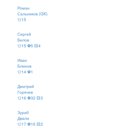
Роман
Сальников (GK)
👕15
Сергей
Белов
👕15 ⚽5 🟨4
Иван
Блинов
👕14 ⚽1
Дмитрий
Горячев
👕16 ⚽32 🟨3
Зураб
Двали
👕17 ⚽16 🟨2