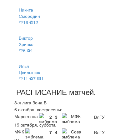
Никита
Смородин
👕16 ⚽12
Виктор
Хрипко
👕6 ⚽1
Илья
Цвилынюк
👕11 ⚽7 🟨1
РАСПИСАНИЕ
матчей
.
3-я лига Зона Б
6 октября, воскресенье
Марселона
МФК
2
3
ВлГУ
19 октября, суббота
МФК
Сова
7
4
ВлГУ
27 октября, воскресенье