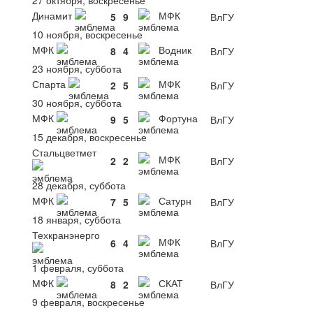
Динамит
МФК
5
9
ВлГУ
10 ноября, воскресенье
МФК
Водник
8
4
ВлГУ
23 ноября, суббота
Спарта
МФК
2
5
ВлГУ
30 ноября, суббота
МФК
Фортуна
9
5
ВлГУ
15 декабря, воскресенье
Стальцветмет
МФК
2
2
ВлГУ
28 декабря, суббота
МФК
Сатурн
7
5
ВлГУ
18 января, суббота
Техкранэнерго
МФК
6
4
ВлГУ
1 февраля, суббота
МФК
СКАТ
8
2
ВлГУ
9 февраля, воскресенье