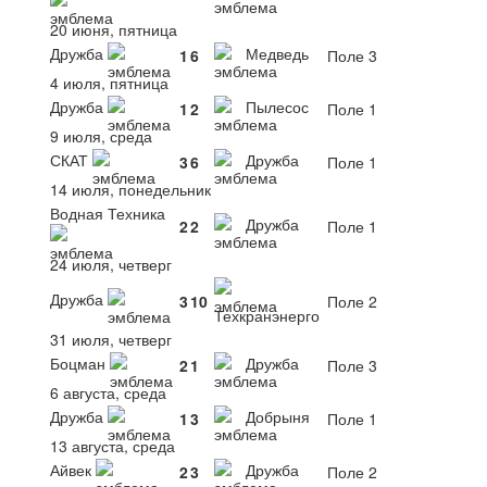
20 июня, пятница
Дружба
Медведь
1
6
Поле 3
4 июля, пятница
Дружба
Пылесос
1
2
Поле 1
9 июля, среда
СКАТ
Дружба
3
6
Поле 1
14 июля, понедельник
Водная Техника
Дружба
2
2
Поле 1
24 июля, четверг
Дружба
3
10
Поле 2
Техкранэнерго
31 июля, четверг
Боцман
Дружба
2
1
Поле 3
6 августа, среда
Дружба
Добрыня
1
3
Поле 1
13 августа, среда
Айвек
Дружба
2
3
Поле 2