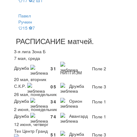
👕17 ⚽2 🟨1
Павел
Ручкин
👕15 ⚽7
РАСПИСАНИЕ
матчей
.
3-я лига Зона Б
7 мая, среда
Дружба
3
1
Поле 2
НИПТИЭМ
20 мая, вторник
С.К.Р.
Дружба
0
5
Поле 3
26 мая, понедельник
Дружба
Орион
3
4
Поле 1
2 июня, понедельник
Дружба
Авангард
7
4
Поле 1
12 июня, четверг
Тех Центр Гранд
Дружба
5
1
Поле 3