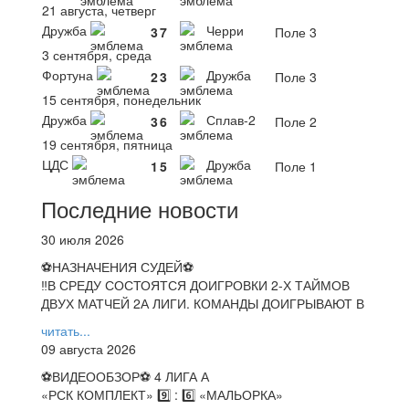
21 августа, четверг
Дружба
Черри
3
7
Поле 3
3 сентября, среда
Фортуна
Дружба
2
3
Поле 3
15 сентября, понедельник
Дружба
Сплав-2
3
6
Поле 2
19 сентября, пятница
ЦДС
Дружба
1
5
Поле 1
Последние новости
30 июля 2026
⚽НАЗНАЧЕНИЯ СУДЕЙ⚽
‼В СРЕДУ СОСТОЯТСЯ ДОИГРОВКИ 2-Х ТАЙМОВ
ДВУХ МАТЧЕЙ 2А ЛИГИ. КОМАНДЫ ДОИГРЫВАЮТ В
читать...
09 августа 2026
⚽️ВИДЕООБЗОР⚽️ 4 ЛИГА А
«РСК КОМПЛЕКТ» 9️⃣ : 6️⃣ «МАЛЬОРКА»