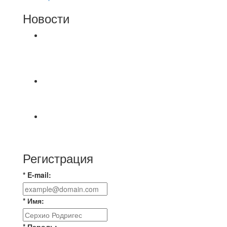
Новости
⚽НАЗНАЧЕНИЯ СУДЕЙ⚽ ‼В СРЕДУ
СОСТОЯТСЯ ДОИГРОВКИ 2-Х ТАЙМОВ ДВУХ
МАТЧЕЙ 2А ЛИГИ.
⚽️ВИДЕООБЗОР⚽️ 4 ЛИГА А «РСК КОМПЛЕКТ»
9️⃣ : 6️⃣ «МАЛЬОРКА»
🇷🇺 Дебют в Первенстве России по футболу
среди команд Первой лиги Дмитрий
Регистрация
* E-mail:
* Имя:
* Пароль: