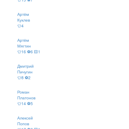
Артём
Куклев
👕4
Артём
Мягтин
👕16 ⚽6 🟨1
Дмитрий
Пичугин
👕8 ⚽2
Роман
Платонов
👕14 ⚽5
Алексей
Попов