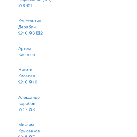
👕8 ⚽1
Константин
Дерябин
👕16 ⚽3 🟨2
Артём
Киселёв
Никита
Киселёв
👕16 ⚽10
Александр
Коробов
👕17 ⚽8
Максим
Крысенков
👕15 ⚽7