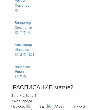
Артём
Семёнов
👕1
Владимир
Сизоненко
👕17 ⚽14
Александр
Шаталов
👕12 ⚽1 🟨1
Вячеслав
Яшин
👕17 ⚽1
РАСПИСАНИЕ
матчей
.
3-я лига Зона Б
7 мая, среда
Пылесос
Айвек
7
6
Поле 3