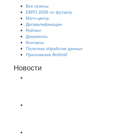
Все сезоны
ЕВРО 2026 по футзалу
Матч-центр
Дисквалификации
Рейтинг
Документы
Контакты
Политика обработки данных
Приложение Android
Новости
⚽НАЗНАЧЕНИЯ СУДЕЙ⚽ ‼В СРЕДУ
СОСТОЯТСЯ ДОИГРОВКИ 2-Х ТАЙМОВ ДВУХ
МАТЧЕЙ 2А ЛИГИ.
Команда «IZBA» ищет спарринг! ПН
(10.08),Торпедо, 20:30
https://vk.ru/christmasmusick