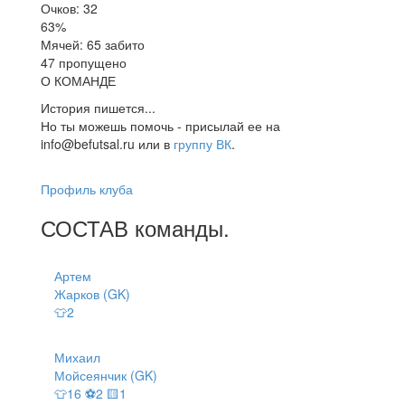
Очков: 32
63%
Мячей: 65 забито
47 пропущено
О КОМАНДЕ
История пишется...
Но ты можешь помочь - присылай ее на
info@befutsal.ru или в
группу ВК
.
Профиль клуба
СОСТАВ
команды
.
Артем
Жарков (GK)
👕2
Михаил
Мойсеянчик (GK)
👕16 ⚽2 🟨1