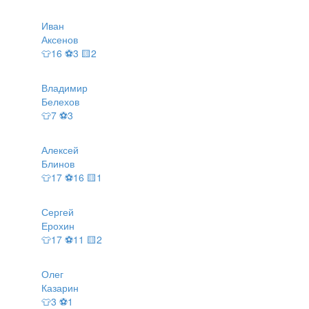
Иван
Аксенов
👕16 ⚽3 🟨2
Владимир
Белехов
👕7 ⚽3
Алексей
Блинов
👕17 ⚽16 🟨1
Сергей
Ерохин
👕17 ⚽11 🟨2
Олег
Казарин
👕3 ⚽1