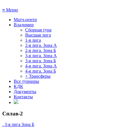
≡
Меню
Матч-центр
Владимир
Сборная тура
Высшая лига
1-я лига
2-я лига. Зона А
2-я лига. Зона Б
3-я лига. Зона А
3-я лига. Зона Б
4-я лига. Зона А
4-я лига. Зона Б
+ Трансферы
Все турниры
КДК
Документы
Контакты
Сплав-2
. 3-я лига Зона Б