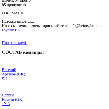
Мячей: 54 забито
85 пропущено
О КОМАНДЕ
История пишется...
Но ты можешь помочь - присылай ее на info@befutsal.ru или в
группу ВК
.
Профиль клуба
СОСТАВ
команды
.
Евгений
Артяков (GK)
👕1
Сергей
Корнев (GK)
👕13