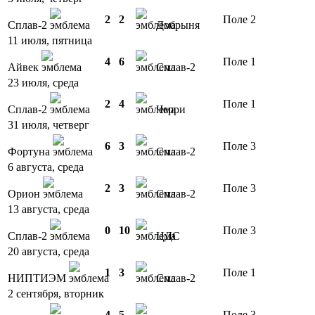
2
2
Поле 2
Сплав-2
Добрыня
11 июля, пятница
4
6
Поле 1
Айвек
Сплав-2
23 июля, среда
2
4
Поле 1
Сплав-2
Черри
31 июля, четверг
6
3
Поле 3
Фортуна
Сплав-2
6 августа, среда
2
3
Поле 3
Орион
Сплав-2
13 августа, среда
0
10
Поле 3
Сплав-2
ЦДС
20 августа, среда
1
3
Поле 1
НИПТИЭМ
Сплав-2
2 сентября, вторник
4
5
Поле 3