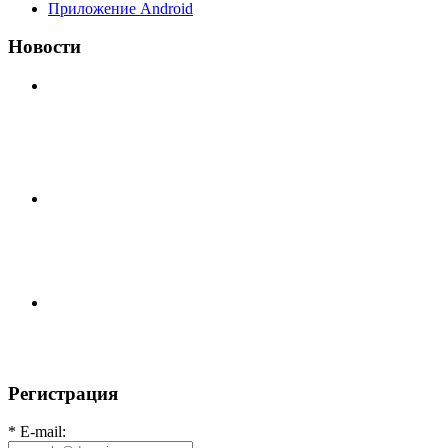
Приложение Android
Новости
⚽НАЗНАЧЕНИЯ СУДЕЙ⚽ ‼В СРЕДУ СОСТОЯТСЯ
ДОИГРОВКИ 2-Х ТАЙМОВ ДВУХ МАТЧЕЙ 2А
ЛИГИ.
⚽️ВИДЕООБЗОР⚽️ 4 ЛИГА А «РСК КОМПЛЕКТ» 9️⃣ :
6️⃣ «МАЛЬОРКА»
🇷🇺 Дебют в Первенстве России по футболу среди
команд Первой лиги Дмитрий
Регистрация
* E-mail: