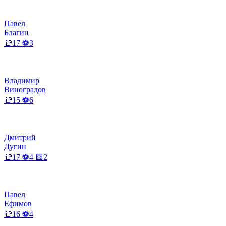
Павел
Благин
👕17 ⚽3
Владимир
Виноградов
👕15 ⚽6
Дмитрий
Дугин
👕17 ⚽4 🟨2
Павел
Ефимов
👕16 ⚽4