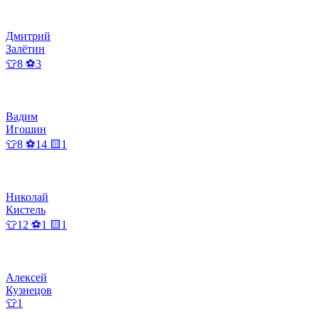
Дмитрий
Залётин
👕8 ⚽3
Вадим
Игошин
👕8 ⚽14 🟨1
Николай
Кистель
👕12 ⚽1 🟨1
Алексей
Кузнецов
👕1