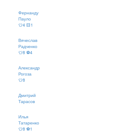
Фернанду
Пауло
👕4 🟨1
Вячеслав
Радченко
👕8 ⚽4
Александр
Рогоза
👕8
Дмитрий
Тарасов
Илья
Татаренко
👕8 ⚽1