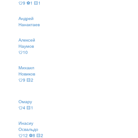
👕9 ⚽1 🟨1
Андрей
Нанактаев
Алексей
Наумов
👕10
Михаил
Новиков
👕9 🟨2
Омару
👕4 🟨1
Инасиу
Освальдо
👕12 ⚽8 🟨2