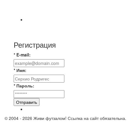
чемпионат для усиления команды ищет
игроков
⚽️Размер 7.5 цена в личку, [id234532780|Kirill
Bunkovskiy].
Регистрация
* E-mail:
* Имя:
* Пароль:
Отправить
© 2004 - 2026 Живи футзалом! Ссылка на сайт обязательна.