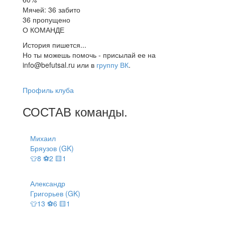
Мячей: 36 забито
36 пропущено
О КОМАНДЕ
История пишется...
Но ты можешь помочь - присылай ее на
info@befutsal.ru или в
группу ВК
.
Профиль клуба
СОСТАВ
команды
.
Михаил
Бряузов (GK)
👕8 ⚽2 🟨1
Александр
Григорьев (GK)
👕13 ⚽6 🟨1