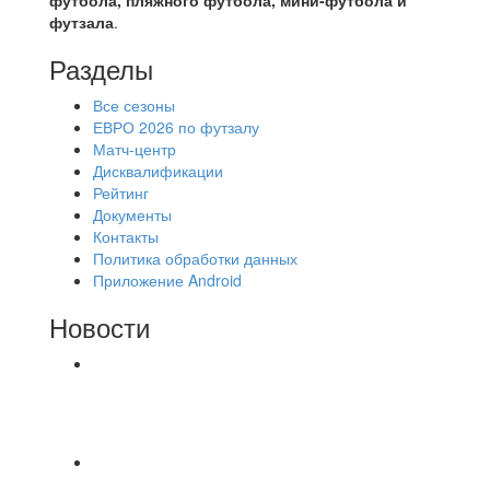
футзала
.
Разделы
Все сезоны
ЕВРО 2026 по футзалу
Матч-центр
Дисквалификации
Рейтинг
Документы
Контакты
Политика обработки данных
Приложение Android
Новости
⚽НАЗНАЧЕНИЯ СУДЕЙ⚽ ‼В СРЕДУ
СОСТОЯТСЯ ДОИГРОВКИ 2-Х ТАЙМОВ ДВУХ
МАТЧЕЙ 2А ЛИГИ.
Команда Владимирская Русь на зимний