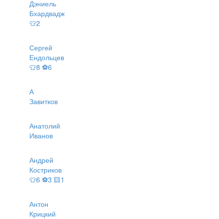
Дэниель
Бхардвадж
👕2
Сергей
Ендольцев
👕8 ⚽6
А
Завитков
Анатолий
Иванов
Андрей
Костриков
👕6 ⚽3 🟨1
Антон
Крицкий