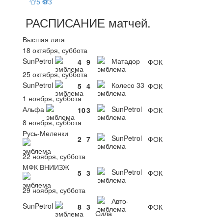
👕5 ⚽3
РАСПИСАНИЕ
матчей
.
Высшая лига
18 октября, суббота
SunPetrol
Матадор
4
9
ФОК
25 октября, суббота
SunPetrol
Колесо 33
5
4
ФОК
1 ноября, суббота
Альфа
SunPetrol
10
3
ФОК
8 ноября, суббота
Русь-Меленки
SunPetrol
2
7
ФОК
22 ноября, суббота
МФК ВНИИЗЖ
SunPetrol
5
3
ФОК
29 ноября, суббота
Авто-
SunPetrol
8
3
ФОК
Сила