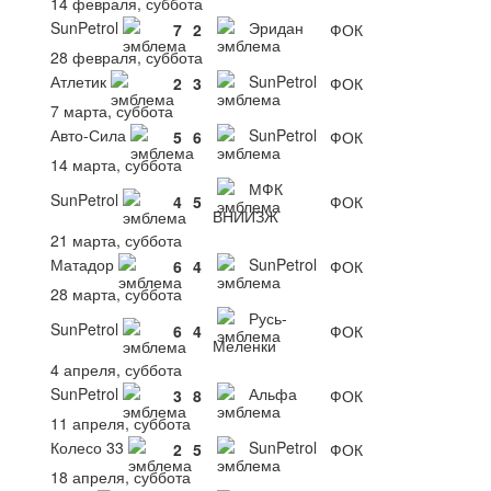
14 февраля, суббота
SunPetrol
Эридан
7
2
ФОК
28 февраля, суббота
Атлетик
SunPetrol
2
3
ФОК
7 марта, суббота
Авто-Сила
SunPetrol
5
6
ФОК
14 марта, суббота
МФК
SunPetrol
4
5
ФОК
ВНИИЗЖ
21 марта, суббота
Матадор
SunPetrol
6
4
ФОК
28 марта, суббота
Русь-
SunPetrol
6
4
ФОК
Меленки
4 апреля, суббота
SunPetrol
Альфа
3
8
ФОК
11 апреля, суббота
Колесо 33
SunPetrol
2
5
ФОК
18 апреля, суббота