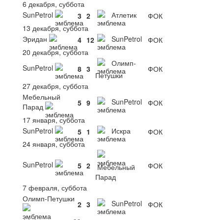
6 декабря, суббота
SunPetrol
Атлетик
3
2
ФОК
13 декабря, суббота
Эридан
SunPetrol
4
12
ФОК
20 декабря, суббота
Олимп-
SunPetrol
8
3
ФОК
Петушки
27 декабря, суббота
Мебельный
SunPetrol
5
9
ФОК
Парад
17 января, суббота
SunPetrol
Искра
5
1
ФОК
24 января, суббота
SunPetrol
5
2
ФОК
Мебельный
Парад
7 февраля, суббота
Олимп-Петушки
SunPetrol
2
3
ФОК