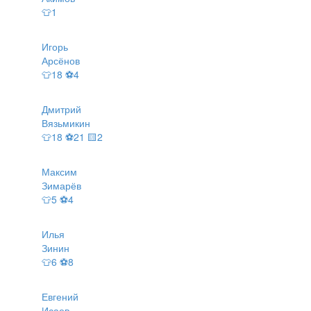
👕1
Игорь
Арсёнов
👕18 ⚽4
Дмитрий
Вязьмикин
👕18 ⚽21 🟨2
Максим
Зимарёв
👕5 ⚽4
Илья
Зинин
👕6 ⚽8
Евгений
Исаев