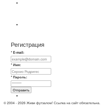
⚽ Первенство Владимира по футзалу. 1-я лига.
06.08.2026 г. УютСтрой - Крафт 0:2 (0:0) 📹
Обзор
Красная Гвардия сыграла в ничью с Камбэком
3:3 Равная игра , много борьбы и
Регистрация
* E-mail:
* Имя:
* Пароль:
Отправить
© 2004 - 2026 Живи футзалом! Ссылка на сайт обязательна.