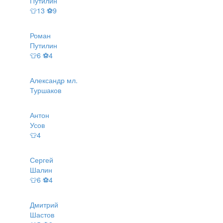
Путилин
👕13 ⚽9
Роман
Путилин
👕6 ⚽4
Александр мл.
Туршаков
Антон
Усов
👕4
Сергей
Шалин
👕6 ⚽4
Дмитрий
Шастов