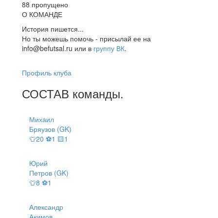
88 пропущено
О КОМАНДЕ
История пишется...
Но ты можешь помочь - присылай ее на
info@befutsal.ru или в
группу ВК
.
Профиль клуба
СОСТАВ
команды
.
Михаил
Бряузов (GK)
👕20 ⚽1 🟨1
Юрий
Петров (GK)
👕8 ⚽1
Александр
Акимов