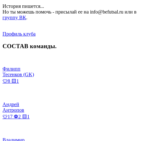
История пишется...
Но ты можешь помочь - присылай ее на info@befutsal.ru или в
группу ВК
.
Профиль клуба
СОСТАВ
команды
.
Филипп
Тесенков (GK)
👕8 🟨1
Андрей
Антропов
👕17 ⚽2 🟨1
Владимир