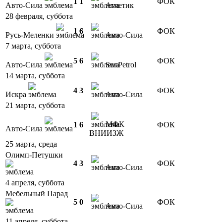
1
1
ФОК
Авто-Сила
Атлетик
28 февраля, суббота
1
6
ФОК
Русь-Меленки
Авто-Сила
7 марта, суббота
5
6
ФОК
Авто-Сила
SunPetrol
14 марта, суббота
4
3
ФОК
Искра
Авто-Сила
21 марта, суббота
МФК
1
6
ФОК
Авто-Сила
ВНИИЗЖ
25 марта, среда
Олимп-Петушки
4
3
ФОК
Авто-Сила
4 апреля, суббота
Мебельный Парад
5
0
ФОК
Авто-Сила
11 апреля, суббота