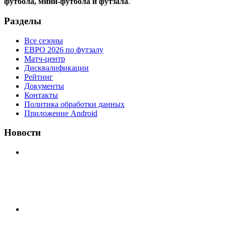
футбола, мини-футбола и футзала
.
Разделы
Все сезоны
ЕВРО 2026 по футзалу
Матч-центр
Дисквалификации
Рейтинг
Документы
Контакты
Политика обработки данных
Приложение Android
Новости
⚽НАЗНАЧЕНИЯ СУДЕЙ⚽ ‼В СРЕДУ СОСТОЯТСЯ
ДОИГРОВКИ 2-Х ТАЙМОВ ДВУХ МАТЧЕЙ 2А
ЛИГИ.