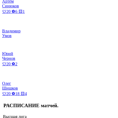
Артём
Синюков
👕20 ⚽6 🟨1
Владимир
Умов
Юрий
Чернов
👕20 ⚽2
Олег
Шишков
👕20 ⚽18 🟨4
РАСПИСАНИЕ
матчей
.
Высшая лига