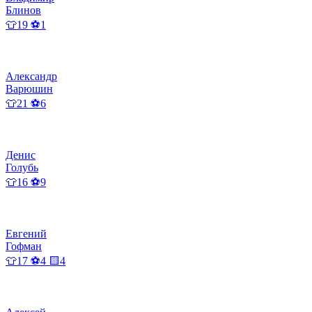
Блинов
👕19 ⚽1
Александр
Варюшин
👕21 ⚽6
Денис
Голубь
👕16 ⚽9
Евгений
Гофман
👕17 ⚽4 🟨4