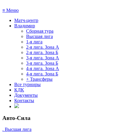
≡
Меню
Матч-центр
Владимир
Сборная тура
Высшая лига
1-я лига
2-я лига. Зона А
2-я лига. Зона Б
3-я лига. Зона А
3-я лига. Зона Б
4-я лига. Зона А
4-я лига. Зона Б
+ Трансферы
Все турниры
КДК
Документы
Контакты
Авто-Сила
. Высшая лига