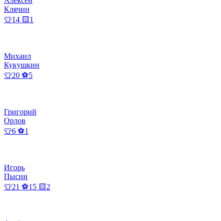
Алексей
Клячин
👕14 🟨1
Михаил
Кукушкин
👕20 ⚽5
Григорий
Орлов
👕6 ⚽1
Игорь
Пысин
👕21 ⚽15 🟨2