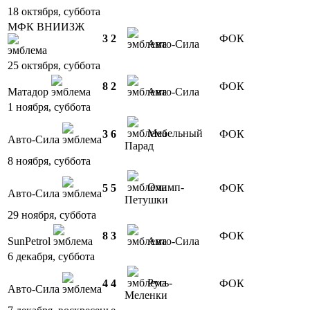
18 октября, суббота
МФК ВНИИЗЖ
3
2
ФОК
Авто-Сила
25 октября, суббота
8
2
ФОК
Матадор
Авто-Сила
1 ноября, суббота
Мебельный
3
6
ФОК
Авто-Сила
Парад
8 ноября, суббота
Олимп-
5
5
ФОК
Авто-Сила
Петушки
29 ноября, суббота
8
3
ФОК
SunPetrol
Авто-Сила
6 декабря, суббота
Русь-
4
4
ФОК
Авто-Сила
Меленки