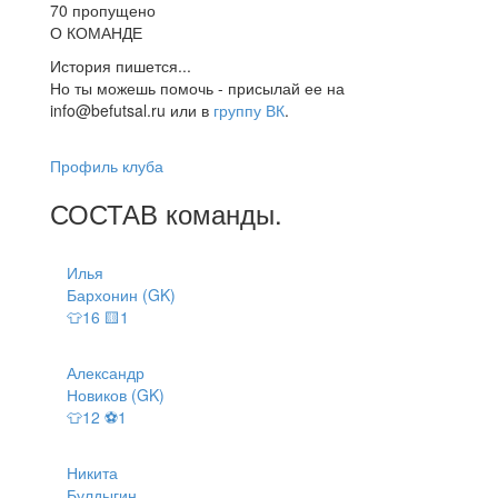
70 пропущено
О КОМАНДЕ
История пишется...
Но ты можешь помочь - присылай ее на
info@befutsal.ru или в
группу ВК
.
Профиль клуба
СОСТАВ
команды
.
Илья
Бархонин (GK)
👕16 🟨1
Александр
Новиков (GK)
👕12 ⚽1
Никита
Булдыгин