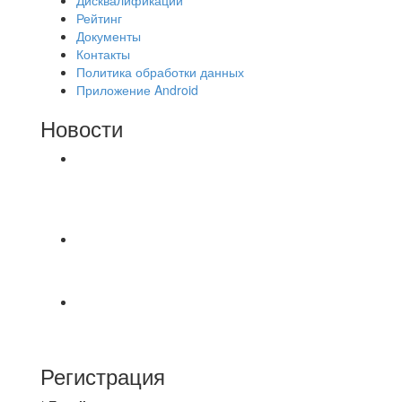
Рейтинг
Документы
Контакты
Политика обработки данных
Приложение Android
Новости
⚽НАЗНАЧЕНИЯ СУДЕЙ⚽ ‼В СРЕДУ
СОСТОЯТСЯ ДОИГРОВКИ 2-Х ТАЙМОВ ДВУХ
МАТЧЕЙ 2А ЛИГИ.
⚡️Сегодня было жарко⚡️ ⚽ ️«Протестировали»
новую футбольную площадку в
📅 Анонс матчей на пятницу, 7 августа 2026 г.
🎡 Центральный парк культуры и отдыха
Регистрация