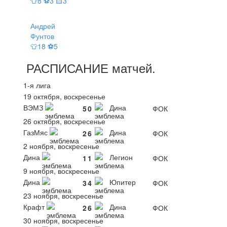
👕8 ⚽3 🟨3
Андрей
Фунтов
👕18 ⚽5
РАСПИСАНИЕ
матчей
.
1-я лига
19 октября, воскресенье
ВЭМЗ
Дина
5
0
ФОК
26 октября, воскресенье
ГазМяс
Дина
2
6
ФОК
2 ноября, воскресенье
Дина
Легион
1
1
ФОК
9 ноября, воскресенье
Дина
Юпитер
3
4
ФОК
23 ноября, воскресенье
Крафт
Дина
2
6
ФОК
30 ноября, воскресенье