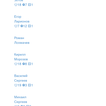
👕18 ⚽7 🟨1
Егор
Ларионов
👕7 ⚽12 🟨1
Роман
Лохмачев
Кирилл
Морозов
👕18 ⚽8 🟨1
Василий
Сергеев
👕19 ⚽3 🟨1
Михаил
Сергеев