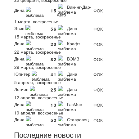
Викинг-Дар-
Дина
1
5
ФОК
Авто
1 марта, воскресенье
Эвис
Дина
5
6
ФОК
15 марта, воскресенье
Дина
Крафт
2
0
ФОК
22 марта, воскресенье
Дина
ВЭМЗ
8
2
ФОК
29 марта, воскресенье
Юпитер
Дина
4
1
ФОК
5 апреля, воскресенье
Легион
Дина
2
5
ФОК
12 апреля, воскресенье
Дина
ГазМяс
1
3
ФОК
19 апреля, воскресенье
Дина
Ставровец
5
2
ФОК
Последние новости