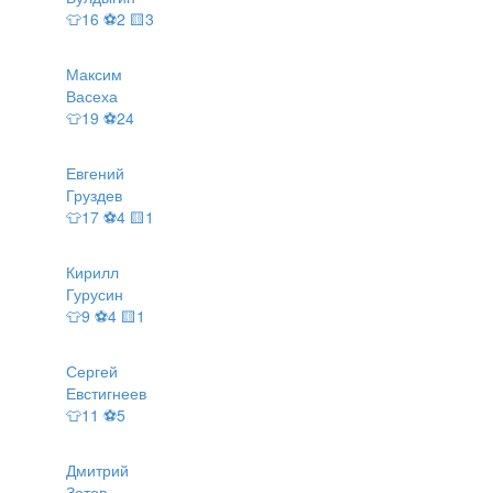
👕16 ⚽2 🟨3
Максим
Васеха
👕19 ⚽24
Евгений
Груздев
👕17 ⚽4 🟨1
Кирилл
Гурусин
👕9 ⚽4 🟨1
Сергей
Евстигнеев
👕11 ⚽5
Дмитрий
Зотов