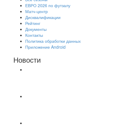
ЕВРО 2026 по футзалу
Матч-центр
Дисквалификации
Рейтинг
Документы
Контакты
Политика обработки данных
Приложение Android
Новости
⚽НАЗНАЧЕНИЯ СУДЕЙ⚽ ‼В СРЕДУ
СОСТОЯТСЯ ДОИГРОВКИ 2-Х ТАЙМОВ ДВУХ
МАТЧЕЙ 2А ЛИГИ.
Команда «IZBA» ищет спарринг! ПН
(10.08),Торпедо, 20:30
https://vk.ru/christmasmusick
⚡️Сегодня было жарко⚡️ ⚽ ️«Протестировали»