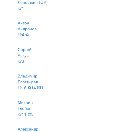
Лепесткин (GK)
👕1
Антон
Андронов
👕4 ⚽1
Сергей
Аркус
👕3
Владимир
Богатырёв
👕16 ⚽14 🟨1
Михаил
Глебов
👕11 ⚽3
Александр