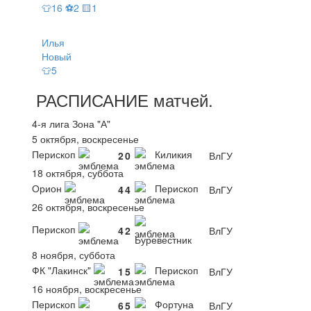
👕16 ⚽2 🟨1
Илья
Новый
👕5
РАСПИСАНИЕ
матчей
.
4-я лига Зона "А"
5 октября, воскресенье
Перископ
Киликия
2
0
ВлГУ
18 октября, суббота
Орион
Перископ
4
4
ВлГУ
26 октября, воскресенье
Перископ
4
2
ВлГУ
Буревестник
8 ноября, суббота
ФК "Лакинск"
Перископ
1
5
ВлГУ
16 ноября, воскресенье
Перископ
Фортуна
6
5
ВлГУ