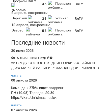
Профком ВлГУ
Перископ
4
5
ВлГУ
5 апреля, воскресенье
Перископ
Устинал
3
6
ВлГУ
12 апреля, воскресенье
Эверест
Перископ
5
3
ВлГУ
Последние новости
30 июля 2026
⚽НАЗНАЧЕНИЯ СУДЕЙ⚽
‼В СРЕДУ СОСТОЯТСЯ ДОИГРОВКИ 2-Х ТАЙМОВ
ДВУХ МАТЧЕЙ 2А ЛИГИ. КОМАНДЫ ДОИГРЫВАЮТ В
читать...
08 августа 2026
Команда «IZBA» ищет спарринг!
ПН (10.08),Торпедо, 20:30
https://vk.ru/christmasmusick
читать...
07 августа 2026