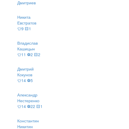
Дмитриев
Никита
Евстратов
👕9 🟨1
Владислав
Кашицын
👕11 ⚽2 🟨2
Дмитрий
Кокунов
👕14 ⚽5
Александр
Нестеренко
👕14 ⚽22 🟨1
Константин
Никитин