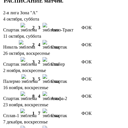
РАСПИСАНИЕ
матчей
.
2-я лига Зона "А"
4 октября, суббота
2
3
ФОК
Спартак
Авто-Тракт
11 октября, суббота
2
4
ФОК
Никель
Спартак
26 октября, воскресенье
3
2
ФОК
Спартак
Стайер
2 ноября, воскресенье
3
5
ФОК
Палермо
Спартак
16 ноября, воскресенье
8
4
ФОК
Спартак
Альфа-2
23 ноября, воскресенье
1
7
ФОК
Сплав-1
Спартак
7 декабря, воскресенье