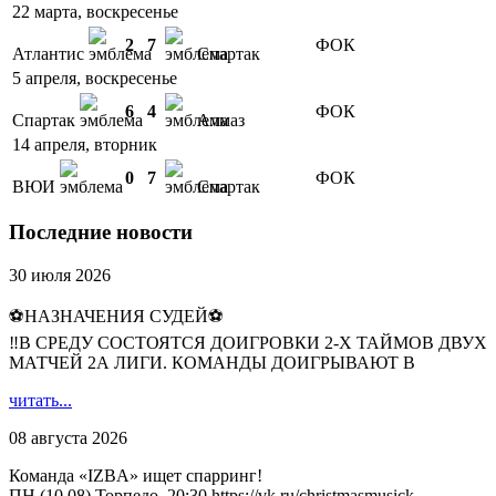
22 марта, воскресенье
2
7
ФОК
Атлантис
Спартак
5 апреля, воскресенье
6
4
ФОК
Спартак
Алмаз
14 апреля, вторник
0
7
ФОК
ВЮИ
Спартак
Последние новости
30 июля 2026
⚽НАЗНАЧЕНИЯ СУДЕЙ⚽
‼В СРЕДУ СОСТОЯТСЯ ДОИГРОВКИ 2-Х ТАЙМОВ ДВУХ
МАТЧЕЙ 2А ЛИГИ. КОМАНДЫ ДОИГРЫВАЮТ В
читать...
08 августа 2026
Команда «IZBA» ищет спарринг!
ПН (10.08),Торпедо, 20:30 https://vk.ru/christmasmusick