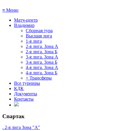
≡
Меню
Матч-центр
Владимир
Сборная тура
Высшая лига
1-я лига
2-я лига. Зона А
2-я лига. Зона Б
3-я лига. Зона А
3-я лига. Зона Б
4-я лига. Зона А
4-я лига. Зона Б
+ Трансферы
Все турниры
КДК
Документы
Контакты
Спартак
. 2-я лига Зона "А"