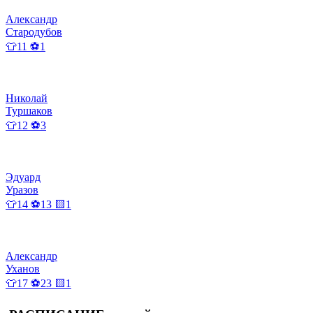
Александр
Стародубов
👕11 ⚽1
Николай
Туршаков
👕12 ⚽3
Эдуард
Уразов
👕14 ⚽13 🟨1
Александр
Уханов
👕17 ⚽23 🟨1