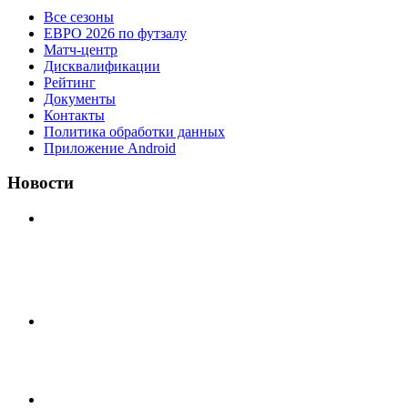
Все сезоны
ЕВРО 2026 по футзалу
Матч-центр
Дисквалификации
Рейтинг
Документы
Контакты
Политика обработки данных
Приложение Android
Новости
⚽НАЗНАЧЕНИЯ СУДЕЙ⚽ ‼В СРЕДУ СОСТОЯТСЯ
ДОИГРОВКИ 2-Х ТАЙМОВ ДВУХ МАТЧЕЙ 2А
ЛИГИ.
Команда «IZBA» ищет спарринг! ПН (10.08),Торпедо,
20:30 https://vk.ru/christmasmusick