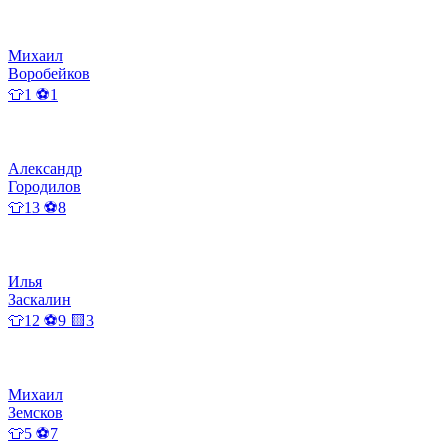
Михаил
Воробейков
👕1 ⚽1
Александр
Городилов
👕13 ⚽8
Илья
Заскалин
👕12 ⚽9 🟨3
Михаил
Земсков
👕5 ⚽7