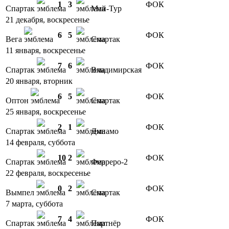
1
3
ФОК
Спартак
Май-Тур
21 декабря, воскресенье
6
5
ФОК
Вега
Спартак
11 января, воскресенье
7
6
ФОК
Спартак
Владимирская
20 января, вторник
6
5
ФОК
Оптон
Спартак
25 января, воскресенье
2
1
ФОК
Спартак
Динамо
14 февраля, суббота
10
2
ФОК
Спартак
Ферреро-2
22 февраля, воскресенье
0
2
ФОК
Вымпел
Спартак
7 марта, суббота
7
4
ФОК
Спартак
Партнёр