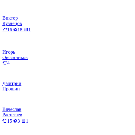
Виктор
Кузнецов
👕16 ⚽18 🟨1
Игорь
Овсянников
👕4
Дмитрий
Прошин
Вячеслав
Растегаев
👕15 ⚽3 🟨1