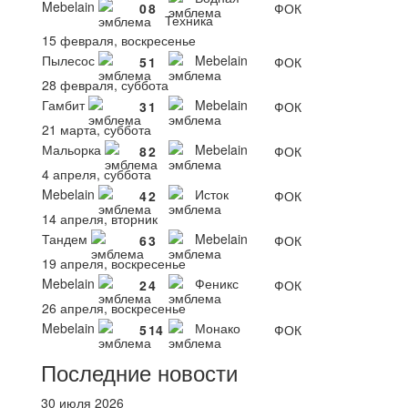
Mebelain
0
8
ФОК
Техника
15 февраля, воскресенье
Пылесос
Mebelain
5
1
ФОК
28 февраля, суббота
Гамбит
Mebelain
3
1
ФОК
21 марта, суббота
Мальорка
Mebelain
8
2
ФОК
4 апреля, суббота
Mebelain
Исток
4
2
ФОК
14 апреля, вторник
Тандем
Mebelain
6
3
ФОК
19 апреля, воскресенье
Mebelain
Феникс
2
4
ФОК
26 апреля, воскресенье
Mebelain
Монако
5
14
ФОК
Последние новости
30 июля 2026