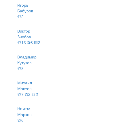
Игорь
Бабуров
👕2
Виктор
Знобов
👕13 ⚽8 🟨2
Владимир
Кутузов
👕8
Михаил
Макеев
👕7 ⚽2 🟨2
Никита
Марков
👕6