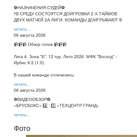
⚽НАЗНАЧЕНИЯ СУДЕЙ⚽
‼В СРЕДУ СОСТОЯТСЯ ДОИГРОВКИ 2-Х ТАЙМОВ
ДВУХ МАТЧЕЙ 2А ЛИГИ. КОМАНДЫ ДОИГРЫВАЮТ В
читать...
06 августа 2026
📹📹📹 Обзор голов 📹📹📹
Лига 4. Зона "Б". 12 тур. Лето 2026. МФК "Восход" -
Ирбис 6:2 (1:0).
В нашей команде отличились:
читать...
06 августа 2026
⚽️ВИДЕООБЗОР⚽️
«БРУСБОКС» 4️⃣ : 1️⃣ «ТЕХЦЕНТР ГРАНД»
читать...
Фото