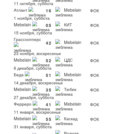
11 октября, суббота
Атлант
Mebelain
1
6
ФОК
1 ноября, суббота
Mebelain
КИТ
0
5
ФОК
15 ноября, суббота
Грассхопперс
Mebelain
4
2
ФОК
23 ноября, воскресенье
Mebelain
ЦДС
5
2
ФОК
6 декабря, суббота
Беда
Mebelain
5
1
ФОК
14 декабря, воскресенье
Mebelain
Тюбик
3
5
ФОК
27 декабря, суббота
Ферреро
Mebelain
4
1
ФОК
11 января, воскресенье
Mebelain
Каскад
5
5
ФОК
31 января, суббота
Водная