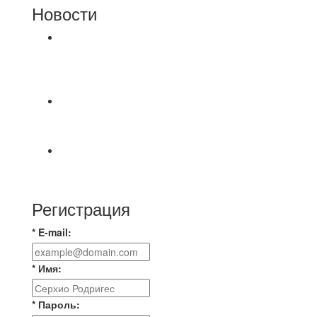
Новости
⚽НАЗНАЧЕНИЯ СУДЕЙ⚽ ‼В СРЕДУ
СОСТОЯТСЯ ДОИГРОВКИ 2-Х ТАЙМОВ ДВУХ
МАТЧЕЙ 2А ЛИГИ.
📹📹📹 Обзор голов 📹📹📹 Лига 4. Зона "Б". 12
тур. Лето 2026. МФК "Восход" - Ирбис 6:2
⚽️ВИДЕООБЗОР⚽️ «БРУСБОКС» 4️⃣ : 1️⃣
«ТЕХЦЕНТР ГРАНД»
Регистрация
* E-mail:
* Имя:
* Пароль: