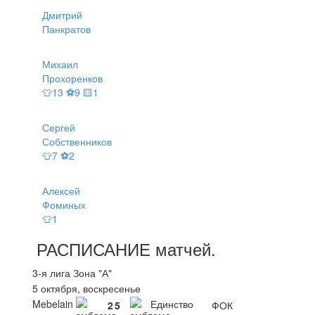
Дмитрий
Панкратов
Михаил
Прохоренков
👕13 ⚽9 🟨1
Сергей
Собственников
👕7 ⚽2
Алексей
Фоминых
👕1
РАСПИСАНИЕ
матчей
.
3-я лига Зона "А"
5 октября, воскресенье
Mebelain
Единство
2
5
ФОК