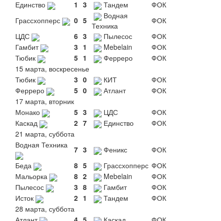
Единство
1
3
Тандем
ФОК
Водная
Грассхопперс
0
5
ФОК
Техника
ЦДС
6
3
Пылесос
ФОК
Гамбит
3
1
Mebelain
ФОК
Тюбик
5
1
Ферреро
ФОК
15 марта, воскресенье
Тюбик
3
0
КИТ
ФОК
Ферреро
5
0
Атлант
ФОК
17 марта, вторник
Монако
5
3
ЦДС
ФОК
Каскад
2
7
Единство
ФОК
21 марта, суббота
Водная Техника
7
3
Феникс
ФОК
Беда
8
5
Грассхопперс
ФОК
Мальорка
8
2
Mebelain
ФОК
Пылесос
3
8
Гамбит
ФОК
Исток
2
1
Тандем
ФОК
28 марта, суббота
Атлант
4
5
Каскад
ФОК