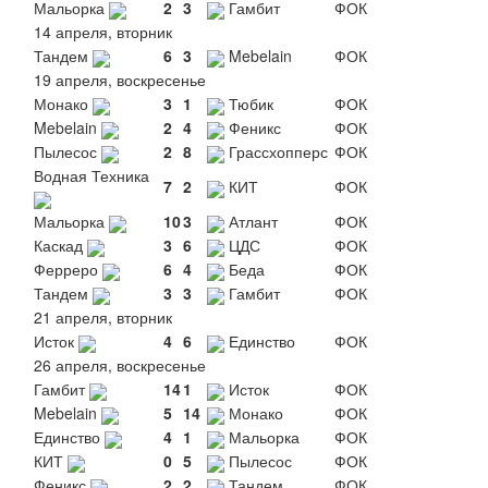
Мальорка
2
3
Гамбит
ФОК
14 апреля, вторник
Тандем
6
3
Mebelain
ФОК
19 апреля, воскресенье
Монако
3
1
Тюбик
ФОК
Mebelain
2
4
Феникс
ФОК
Пылесос
2
8
Грассхопперс
ФОК
Водная Техника
7
2
КИТ
ФОК
Мальорка
10
3
Атлант
ФОК
Каскад
3
6
ЦДС
ФОК
Ферреро
6
4
Беда
ФОК
Тандем
3
3
Гамбит
ФОК
21 апреля, вторник
Исток
4
6
Единство
ФОК
26 апреля, воскресенье
Гамбит
14
1
Исток
ФОК
Mebelain
5
14
Монако
ФОК
Единство
4
1
Мальорка
ФОК
КИТ
0
5
Пылесос
ФОК
Феникс
2
2
Тандем
ФОК