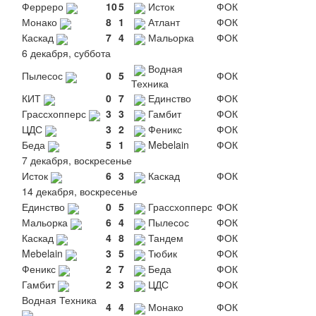
Ферреро
10
5
Исток
ФОК
Монако
8
1
Атлант
ФОК
Каскад
7
4
Мальорка
ФОК
6 декабря, суббота
Водная
Пылесос
0
5
ФОК
Техника
КИТ
0
7
Единство
ФОК
Грассхопперс
3
3
Гамбит
ФОК
ЦДС
3
2
Феникс
ФОК
Беда
5
1
Mebelain
ФОК
7 декабря, воскресенье
Исток
6
3
Каскад
ФОК
14 декабря, воскресенье
Единство
0
5
Грассхопперс
ФОК
Мальорка
6
4
Пылесос
ФОК
Каскад
4
8
Тандем
ФОК
Mebelain
3
5
Тюбик
ФОК
Феникс
2
7
Беда
ФОК
Гамбит
2
3
ЦДС
ФОК
Водная Техника
4
4
Монако
ФОК