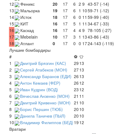
12
Феникс
20
17
6
2
9
43-57 (-14)
13
Мальорка
19
17
6
1
10
59-71 (-12)
14
Исток
18
17
6
0
11
59-99 (-40)
15
КИТ
16
17
5
1
11
34-67 (-33)
16
Каскад
16
17
4
4
9
78-105 (-27)
17
Mebelain
10
17
3
1
13
43-86 (-43)
18
Атлант
0
17
0
0
17
24-143 (-119)
Лучшие бомбардиры
#
⚽
👕
1
Дмитрий Брязгин (КАС)
29
13
2
Сергей Атабеков (МОН)
27
13
3
Александр Баранов (ЕДИ)
26
13
4
Антон Кемаев (ФЕР)
26
12
5
Иван Кудрин (ВОД)
23
12
6
Вячеслав Анзенко (МОН)
21
11
7
Дмитрий Кривенко (МОН)
21
10
8
Борис Першин (ТЮБ)
20
10
9
Данила Таничев (ПЫЛ)
20
10
10
Владимир Филиппов (БЕД)
19
12
Вратари