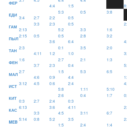
3:7
4:5
6:4
4:4
ФЕР
4:4
1:5
8
5:3
0:5
3:8
ЕДИ
3:4
2:7
2:2
0:5
3:3
2:3
0:5
2
ГАМ
2:13
5:2
3:3
1:6
2:15
0:5
0:5
2:8
3:2
ПЫЛ
3:6
6:4
4
2:3
0:1
3:5
2:0
ТАН
4:11
1:2
1:0
3
1:6
2:7
2:1
1:3
ФЕН
3:7
2:3
0:4
5
2:7
1:5
5:3
6:5
МАЛ
4:6
0:9
4:4
1
3:12
4:5
0:6
2:4
4
ИСТ
5:8
1:11
5:10
2:6
0:4
1:7
0
КИТ
0:3
2:7
2:4
0:3
6:13
3:6
4:11
2
КАС
3:3
4:5
3:11
6:7
5:14
0:8
5:2
3:5
2
MEB
1:5
2:4
1:4