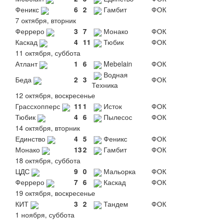
Феникс
6
2
Гамбит
ФОК
7 октября, вторник
Ферреро
3
7
Монако
ФОК
Каскад
4
11
Тюбик
ФОК
11 октября, суббота
Атлант
1
6
Mebelain
ФОК
Водная
Беда
2
3
ФОК
Техника
12 октября, воскресенье
Грассхопперс
11
1
Исток
ФОК
Тюбик
4
6
Пылесос
ФОК
14 октября, вторник
Единство
4
5
Феникс
ФОК
Монако
13
2
Гамбит
ФОК
18 октября, суббота
ЦДС
9
0
Мальорка
ФОК
Ферреро
7
6
Каскад
ФОК
19 октября, воскресенье
КИТ
3
2
Тандем
ФОК
1 ноября, суббота