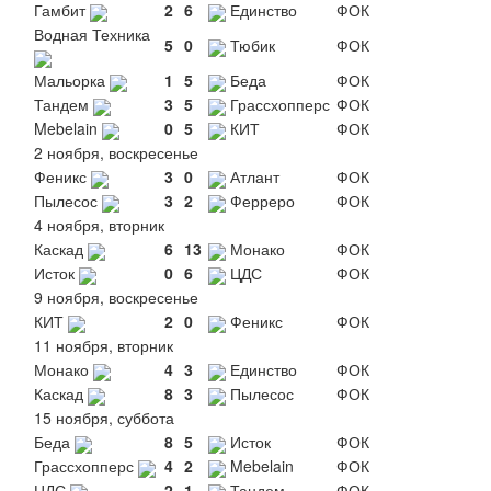
Гамбит
2
6
Единство
ФОК
Водная Техника
5
0
Тюбик
ФОК
Мальорка
1
5
Беда
ФОК
Тандем
3
5
Грассхопперс
ФОК
Mebelain
0
5
КИТ
ФОК
2 ноября, воскресенье
Феникс
3
0
Атлант
ФОК
Пылесос
3
2
Ферреро
ФОК
4 ноября, вторник
Каскад
6
13
Монако
ФОК
Исток
0
6
ЦДС
ФОК
9 ноября, воскресенье
КИТ
2
0
Феникс
ФОК
11 ноября, вторник
Монако
4
3
Единство
ФОК
Каскад
8
3
Пылесос
ФОК
15 ноября, суббота
Беда
8
5
Исток
ФОК
Грассхопперс
4
2
Mebelain
ФОК
ЦДС
2
1
Тандем
ФОК