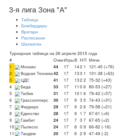
3-я лига Зона "А"
Таблица
Бомбардиры
Вратари
Расписание
Шахматка
Турнирная таблица на 26 апреля 2015 года
#
Очки
Игры
В
Н
П
Мячи
1
Монако
44
17
14
2
1
121-45 (+76)
2
Водная Техника
42
17
13
3
1
101-38 (+63)
3
ЦДС
41
17
13
2
2
75-32 (+43)
4
Беда
33
17
11
0
6
80-53 (+27)
5
Тюбик
31
17
10
1
6
79-42 (+37)
6
Грассхопперс
30
17
9
3
5
74-43 (+31)
7
Ферреро
29
17
9
2
6
79-58 (+21)
8
Единство
28
17
9
1
7
67-61 (+6)
9
Гамбит
24
17
7
3
7
67-65 (+2)
10
Пылесос
24
17
8
0
9
66-82 (-16)
11
Тандем
20
17
6
2
9
47-49 (-2)