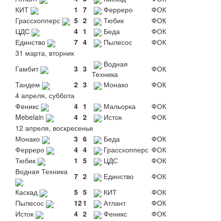
КИТ
1
7
Ферреро
ФОК
Грассхопперс
5
2
Тюбик
ФОК
ЦДС
4
1
Беда
ФОК
Единство
7
4
Пылесос
ФОК
31 марта, вторник
Водная
Гамбит
3
3
ФОК
Техника
Тандем
2
3
Монако
ФОК
4 апреля, суббота
Феникс
4
1
Мальорка
ФОК
Mebelain
4
2
Исток
ФОК
12 апреля, воскресенье
Монако
3
6
Беда
ФОК
Ферреро
4
4
Грассхопперс
ФОК
Тюбик
1
5
ЦДС
ФОК
Водная Техника
7
2
Единство
ФОК
Каскад
5
5
КИТ
ФОК
Пылесос
12
1
Атлант
ФОК
Исток
4
2
Феникс
ФОК