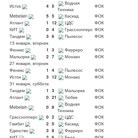
Водная
Исток
4
5
ФОК
Техника
Mebelain
5
5
Каскад
ФОК
Атлант
1
12
ЦДС
ФОК
КИТ
0
4
Грассхопперс
ФОК
Тандем
3
6
Пылесос
ФОК
13 января, вторник
Феникс
1
3
Ферреро
ФОК
Мальорка
2
7
Монако
ФОК
27 января, вторник
Феникс
1
4
Пылесос
ФОК
Исток
3
12
Монако
ФОК
31 января, суббота
Тандем
1
3
Мальорка
ФОК
Атлант
0
21
Тюбик
ФОК
Водная
Mebelain
0
8
ФОК
Техника
Грассхопперс
0
2
ЦДС
ФОК
Гамбит
2
5
Каскад
ФОК
Единство
3
8
Ферреро
ФОК
КИТ
2
6
Беда
ФОК