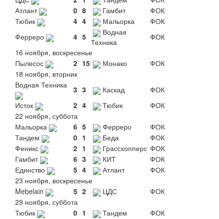
Атлант
0
8
Гамбит
ФОК
Тюбик
4
4
Мальорка
ФОК
Водная
Ферреро
4
5
ФОК
Техника
16 ноября, воскресенье
Пылесос
2
15
Монако
ФОК
18 ноября, вторник
Водная Техника
3
3
Каскад
ФОК
Исток
2
4
Тюбик
ФОК
22 ноября, суббота
Мальорка
6
5
Ферреро
ФОК
Тандем
0
1
Беда
ФОК
Феникс
2
1
Грассхопперс
ФОК
Гамбит
6
3
КИТ
ФОК
Единство
5
4
Атлант
ФОК
23 ноября, воскресенье
Mebelain
5
2
ЦДС
ФОК
29 ноября, суббота
Тюбик
0
1
Тандем
ФОК