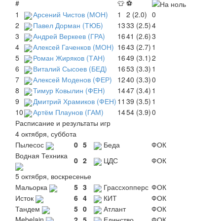
#
👕
⚽
1
Арсений Чистов (МОН)
1
2 (2.0)
0
2
Павел Дорман (ТЮБ)
13
33 (2.5)
4
3
Андрей Веркеев (ГРА)
16
41 (2.6)
3
4
Алексей Гаченков (МОН)
16
43 (2.7)
1
5
Роман Жиряков (ТАН)
16
49 (3.1)
2
6
Виталий Сысоев (БЕД)
16
53 (3.3)
1
7
Алексей Моденов (ФЕР)
12
40 (3.3)
0
8
Тимур Ковылин (ФЕН)
14
47 (3.4)
1
9
Дмитрий Храмиков (ФЕН)
11
39 (3.5)
1
10
Артём Плаунов (ГАМ)
14
54 (3.9)
0
Расписание и результаты игр
4 октября, суббота
Пылесос
0
5
Беда
ФОК
Водная Техника
0
2
ЦДС
ФОК
5 октября, воскресенье
Мальорка
5
3
Грассхопперс
ФОК
Исток
6
4
КИТ
ФОК
Тандем
5
0
Атлант
ФОК
Mebelain
2
5
Единство
ФОК