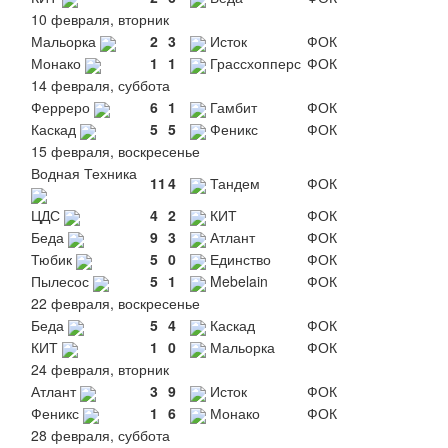
10 февраля, вторник
Мальорка
2
3
Исток
ФОК
Монако
1
1
Грассхопперс
ФОК
14 февраля, суббота
Ферреро
6
1
Гамбит
ФОК
Каскад
5
5
Феникс
ФОК
15 февраля, воскресенье
Водная Техника
11
4
Тандем
ФОК
ЦДС
4
2
КИТ
ФОК
Беда
9
3
Атлант
ФОК
Тюбик
5
0
Единство
ФОК
Пылесос
5
1
Mebelain
ФОК
22 февраля, воскресенье
Беда
5
4
Каскад
ФОК
КИТ
1
0
Мальорка
ФОК
24 февраля, вторник
Атлант
3
9
Исток
ФОК
Феникс
1
6
Монако
ФОК
28 февраля, суббота