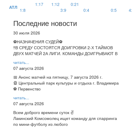
1:17
1:12
0:21
АТЛ
1:8
3:9
0:4
0:5
4
Последние новости
30 июля 2026
⚽НАЗНАЧЕНИЯ СУДЕЙ⚽
‼В СРЕДУ СОСТОЯТСЯ ДОИГРОВКИ 2-Х ТАЙМОВ
ДВУХ МАТЧЕЙ 2А ЛИГИ. КОМАНДЫ ДОИГРЫВАЮТ В
читать...
07 августа 2026
📅 Анонс матчей на пятницу, 7 августа 2026 г.
🎡 Центральный парк культуры и отдыха г. Владимира
⚽ Первенство
читать...
07 августа 2026
Всем доброго времени суток ✌
Лакинский Комсомолец ищет команду для спарринга
по мини-футболу из любого