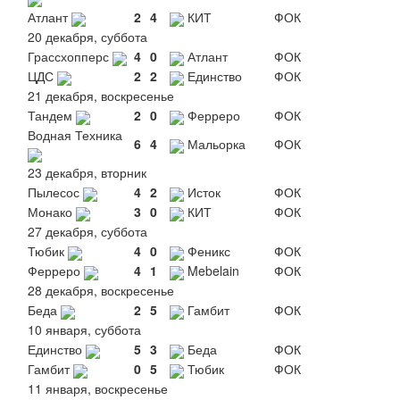
Атлант
2
4
КИТ
ФОК
20 декабря, суббота
Грассхопперс
4
0
Атлант
ФОК
ЦДС
2
2
Единство
ФОК
21 декабря, воскресенье
Тандем
2
0
Ферреро
ФОК
Водная Техника
6
4
Мальорка
ФОК
23 декабря, вторник
Пылесос
4
2
Исток
ФОК
Монако
3
0
КИТ
ФОК
27 декабря, суббота
Тюбик
4
0
Феникс
ФОК
Ферреро
4
1
Mebelain
ФОК
28 декабря, воскресенье
Беда
2
5
Гамбит
ФОК
10 января, суббота
Единство
5
3
Беда
ФОК
Гамбит
0
5
Тюбик
ФОК
11 января, воскресенье