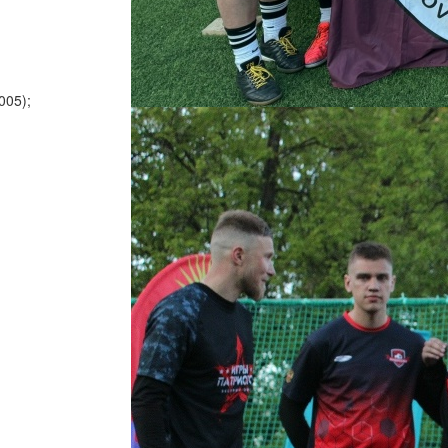
005);