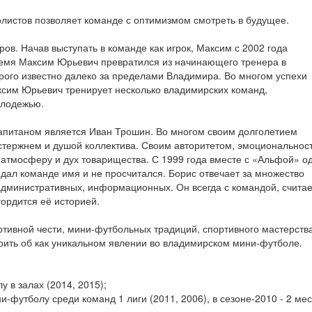
листов позволяет команде с оптимизмом смотреть в будущее.
ов. Начав выступать в команде как игрок, Максим с 2002 года
ремя Максим Юрьевич превратился из начинающего тренера в
орого известно далеко за пределами Владимира. Во многом успехи
ксим Юрьевич тренирует несколько владимирских команд,
олодежью.
апитаном является Иван Трошин. Во многом своим долголетием
стержнем и душой коллектива. Своим авторитетом, эмоциональнос
атмосферу и дух товарищества. С 1999 года вместе с «Альфой» о
 дал команде имя и не просчитался. Борис отвечает за множество
административных, информационных. Он всегда с командой, считае
гордится её историей.
ртивной чести, мини-футбольных традиций, спортивного мастерств
орить об как уникальном явлении во владимирском мини-футболе.
у в залах (2014, 2015);
-футболу среди команд 1 лиги (2011, 2006), в сезоне-2010 - 2 мес