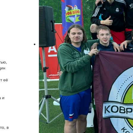
тью,
дин
т её
а и
то, в