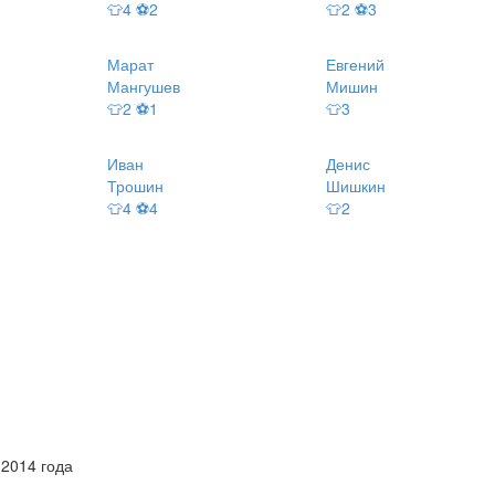
👕4 ⚽2
👕2 ⚽3
Марат
Евгений
Мангушев
Мишин
👕2 ⚽1
👕3
Иван
Денис
Трошин
Шишкин
👕4 ⚽4
👕2
 2014 года