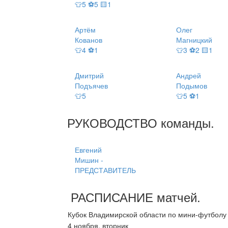
👕5 ⚽5 🟨1
Артём
Олег
Кованов
Магницкий
👕4 ⚽1
👕3 ⚽2 🟨1
Дмитрий
Андрей
Подъячев
Подымов
👕5
👕5 ⚽1
РУКОВОДСТВО
команды
.
Евгений
Мишин -
ПРЕДСТАВИТЕЛЬ
РАСПИСАНИЕ
матчей
.
Кубок Владимирской области по мини-футболу
4 ноября, вторник