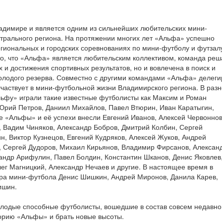
ладимире и является одним из сильнейших любительских мини-
нтрального региона. На протяжении многих лет «Альфа» успешно
егиональных и городских соревнованиях по мини-футболу и футзал
то, что «Альфа» является любительским коллективом, команда реш
х и достижения спортивных результатов, но и вовлечена в поиск и
олодого резерва. Совместно с другими командами «Альфа» делеги
участвует в мини-футбольной жизни Владимирского региона. В раз
ьфу» играли такие известные футболисты как Максим и Роман
Юрий Петров, Даниил Михайлов, Павел Втюрин, Иван Каратыгин,
 «Альфы» и её успехи внесли Евгений Иванов, Алексей Червоннов
, Вадим Чиняков, Александр Бобров, Дмитрий Колбин, Сергей
, Виктор Кузнецов, Евгений Кудряков, Алексей Жуков, Андрей
, Сергей Дудоров, Михаил Кирьянов, Владимир Фирсанов, Алексан
андр Арифулин, Павел Болдин, Константин Шканов, Денис Яковлев
ег Магницкий, Александр Нечаев и другие. В настоящее время в
ра мини-футбола Денис Шишкин, Андрей Миронов, Данила Карев,
ишин.
олодые способные футболисты, вошедшие в состав совсем недавно
орию «Альфы» и брать новые высоты.