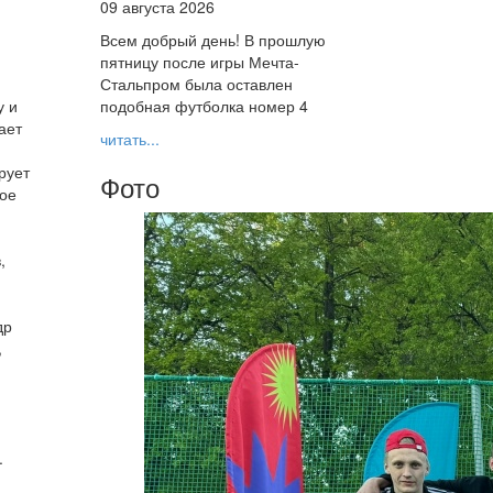
09 августа 2026
Всем добрый день! В прошлую
пятницу после игры Мечта-
Стальпром была оставлен
у и
подобная футболка номер 4
ает
читать...
рует
Фото
ное
,
др
,
.