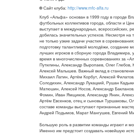
🌐 Сайт клуба:
http://www.mfc-alfa.ru
Клуб «Альфа» основан в 1999 году в городе В
футбольных коллективов города, области и Це
выступает в международных, всероссийских, р
добилась значительных успехов. Несмотря на 
не только узкие задачи участия в соревнования
подготовку талантливой молодёжи, создание м
лучших игроков в сборную города Владимира, 
время в многочисленных соревнованиях за «Ал
Путилины, Александр Выропаев, Олег Глебов, 
Алексей Малышев. Важный вклад в становление
Михаил Латин, Артём Корбут, Алексей Филатов
Солодихин, Александр Лукацкий, Рушан Кадыкин
Матюшин, Алексей Носов, Александр Бакланов
Фомин, Иван Ямщиков, Александр Янин, Алекс
Артём Евсенков, отец и сыновья Туршаковы, Ол
составе команды выступают признанные масте
Андрей Подымов, Марат Мангушев, Евгений М
Большую роль в развитии команды играют и м
Именно им предстоит создавать новейшую ист