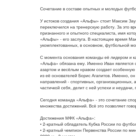
Сочетание в составе опытных и молодых футбо
У истоков создания «Альфы» стоит Максим Заур
переключился на тренерскую работу. За это в
признанного и опытного специалиста, имя кот
«Альфы» - его заслуга. В настоящее время Ма
укомплектованных, в основном, футбольной м
С момента основания команды её лидером и к
«Альфа» обязана ему. Именно Иван является 
азартом и весёлым нравом создает особенную 
из её основателей Борис Агапитов. Именно, он
направлений - спортивных, организационных, 
частичкой себя, делит с ней успехи и неудачи, 
Сегодня команда «Альфа» - это сочетание спо
множества достижений. Всё это позволяет гов
Достижения МФК «Альфа»:
• 2-кратный обладатель Кубка России по футбол
• 2-кратный чемпион Первенства России по мини