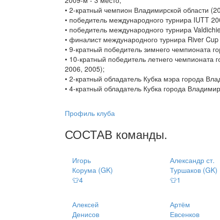
2009-м - 3 место;
• 2-кратный чемпион Владимирской области (20
• победитель международного турнира IUTT 20
• победитель международного турнира Valdichien
• финалист международного турнира River Cup 
• 9-кратный победитель зимнего чемпионата гор
• 10-кратный победитель летнего чемпионата го
2006, 2005);
• 2-кратный обладатель Кубка мэра города Вла
• 4-кратный обладатель Кубка города Владимир
Профиль клуба
СОСТАВ
команды
.
Игорь
Александр ст.
Корума (GK)
Туршаков (GK)
👕4
👕1
Алексей
Артём
Денисов
Евсенков