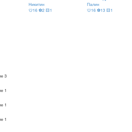
Никитин
Палин
👕16 ⚽2 🟨1
👕16 ⚽13 🟨1
е 3
е 1
е 1
е 1