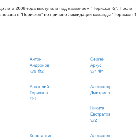
до лета 2008-года выступала под названием "Перископ-2". После
енована в "Перископ" по причине ликвидации команды "Перископ-1
Антон
Сергей
Андронов
Аркус
👕9 ⚽2
👕4 ⚽1
Анатолий
Александр
Горчаков
Дмитриев
👕1
Никита
Евстратов
👕2
Константин
Александр