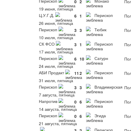
Перископ
Монако
0
2
Пол
19 июня, пятница
Ц.У.Г.Д.
Перископ
6
1
Пол
26 июня, пятница
Перископ
Тюбик
3
3
Пол
10 июля, пятница
СК ФСО
Перископ
3
1
Пол
17 июля, пятница
Перископ
Сатурн
6
10
Пол
24 июля, пятница
АБИ Продакт
Перископ
11
2
Пол
31 июля, пятница
Перископ
Владимирская
3
3
Пол
7 августа, пятница
Напротив
Перископ
0
6
Пол
14 августа, пятница
Перископ
Эгида
0
6
Пол
21 августа, пятница
Перископ
3
2
Пол