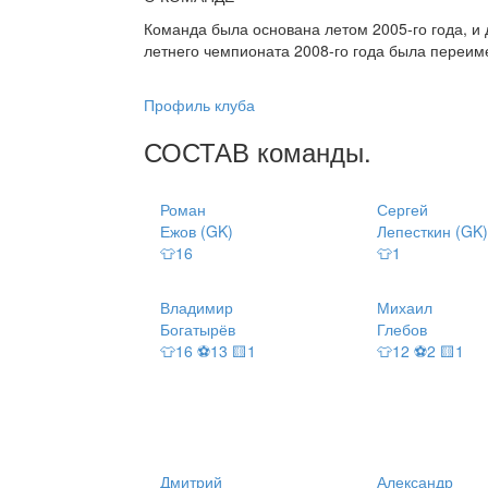
Команда была основана летом 2005-го года, и 
летнего чемпионата 2008-го года была переим
Профиль клуба
СОСТАВ
команды
.
Роман
Сергей
Ежов (GK)
Лепесткин (GK)
👕16
👕1
Владимир
Михаил
Богатырёв
Глебов
👕16 ⚽13 🟨1
👕12 ⚽2 🟨1
Дмитрий
Александр