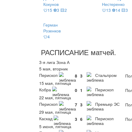
Кокунов
Нестеренко
👕15 ⚽3 🟨2
👕13 ⚽14 🟨3
Герман
Розенков
👕4
РАСПИСАНИЕ
матчей
.
3-я лига Зона А
5 мая, вторник
Перископ
Стальпром
8
3
Пол
15 мая, пятница
Кобра
Перископ
0
1
Пол
22 мая, пятница
Перископ
Премьер ЭС
7
3
Пол
29 мая, пятница
Каскад
Перископ
3
6
Пол
5 июня, пятница