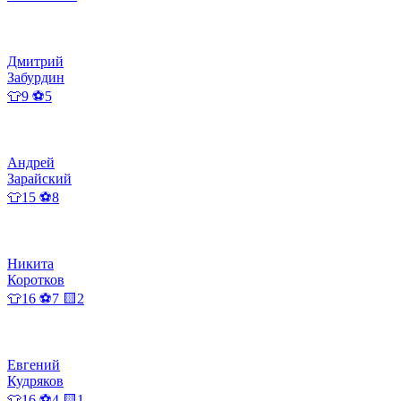
Дмитрий
Забурдин
👕9 ⚽5
Андрей
Зарайский
👕15 ⚽8
Никита
Коротков
👕16 ⚽7 🟨2
Евгений
Кудряков
👕16 ⚽4 🟨1