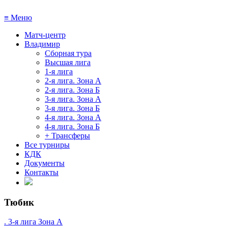
≡
Меню
Матч-центр
Владимир
Сборная тура
Высшая лига
1-я лига
2-я лига. Зона А
2-я лига. Зона Б
3-я лига. Зона А
3-я лига. Зона Б
4-я лига. Зона А
4-я лига. Зона Б
+ Трансферы
Все турниры
КДК
Документы
Контакты
Тюбик
. 3-я лига Зона А