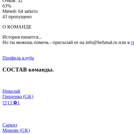
Очков: 32
63%
Мячей: 64 забито
43 пропущено
О КОМАНДЕ
История пишется...
Но ты можешь помочь - присылай ее на info@befutsal.ru или в
г
Профиль клуба
СОСТАВ
команды
.
Николай
Гриценко (GK)
👕13 ⚽1
Саркиз
Микоян (GK)