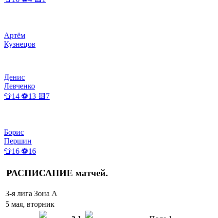
Артём
Кузнецов
Денис
Левченко
👕14 ⚽13 🟨7
Борис
Першин
👕16 ⚽16
РАСПИСАНИЕ
матчей
.
3-я лига Зона А
5 мая, вторник