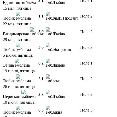
3
1
Поле 1
Единство
Тюбик
15 мая, пятница
1
1
Поле 2
Тюбик
АБИ Продакт
22 мая, пятница
3
9
Поле 2
Владимирская
Тюбик
29 мая, пятница
5
0
Поле 3
Тюбик
Напротив
5 июня, пятница
0
2
Поле 1
Эгида
Тюбик
19 июня, пятница
2
1
Поле 2
Тюбик
26 июня, пятница
3
3
Поле 2
Перископ
Тюбик
10 июля, пятница
0
3
Поле 3
Тюбик
Сова