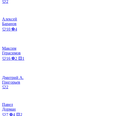
👕2
Алексей
Баранов
👕10 ⚽4
Максим
Герасимов
👕16 ⚽2 🟨1
Дмитрий А.
Григорьев
👕2
Павел
Дорман
👕7 ⚽4 🟨2