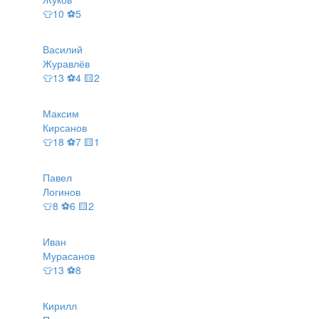
👕10 ⚽5
Василий
Журавлёв
👕13 ⚽4 🟨2
Максим
Кирсанов
👕18 ⚽7 🟨1
Павел
Логинов
👕8 ⚽6 🟨2
Иван
Мурасанов
👕13 ⚽8
Кирилл