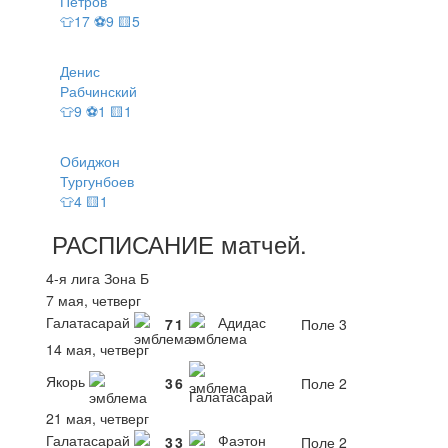
Петров
👕17 ⚽9 🟨5
Денис
Рабчинский
👕9 ⚽1 🟨1
Обиджон
Тургунбоев
👕4 🟨1
РАСПИСАНИЕ
матчей
.
4-я лига Зона Б
7 мая, четверг
Галатасарай
Адидас
7
1
Поле 3
14 мая, четверг
Якорь
3
6
Поле 2
Галатасарай
21 мая, четверг
Галатасарай
Фаэтон
3
3
Поле 2