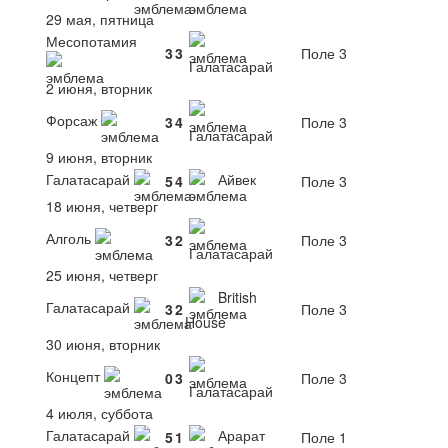
29 мая, пятница
Месопотамия
3
3
Поле 3
Галатасарай
2 июня, вторник
Форсаж
3
4
Поле 3
Галатасарай
9 июня, вторник
Галатасарай
Айвек
5
4
Поле 3
18 июня, четверг
Алголь
3
2
Поле 3
Галатасарай
25 июня, четверг
British
Галатасарай
3
2
Поле 3
House
30 июня, вторник
Концепт
0
3
Поле 3
Галатасарай
4 июля, суббота
Галатасарай
Арарат
5
1
Поле 1