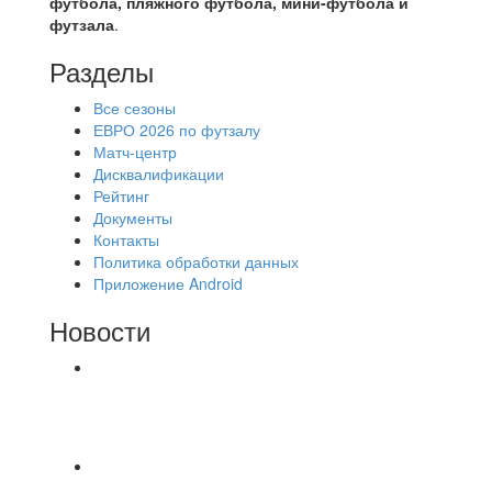
футбола, пляжного футбола, мини-футбола и
футзала
.
Разделы
Все сезоны
ЕВРО 2026 по футзалу
Матч-центр
Дисквалификации
Рейтинг
Документы
Контакты
Политика обработки данных
Приложение Android
Новости
⚽НАЗНАЧЕНИЯ СУДЕЙ⚽ ‼В СРЕДУ
СОСТОЯТСЯ ДОИГРОВКИ 2-Х ТАЙМОВ ДВУХ
МАТЧЕЙ 2А ЛИГИ.
⚡️Сегодня было жарко⚡️ ⚽ ️«Протестировали»