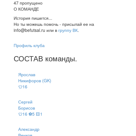
47 пропущено
О КОМАНДЕ
История пишется...
Но ты можешь помочь - присылай ее на
info@befutsal.ru или в
группу ВК
.
Профиль клуба
СОСТАВ
команды
.
Ярослав
Никифоров (GK)
👕16
Сергей
Борисов
👕16 ⚽5 🟨1
Александр
Венков