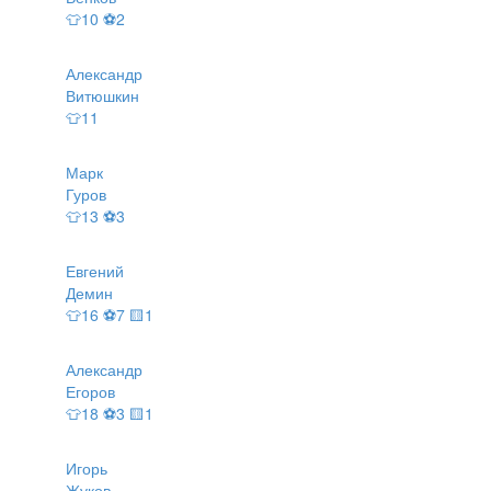
👕10 ⚽2
Александр
Витюшкин
👕11
Марк
Гуров
👕13 ⚽3
Евгений
Демин
👕16 ⚽7 🟨1
Александр
Егоров
👕18 ⚽3 🟨1
Игорь
Жуков