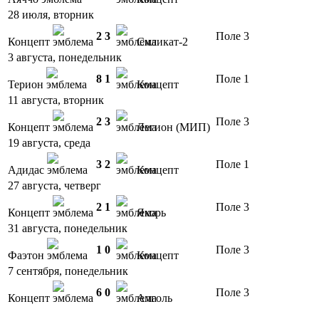
28 июля, вторник
2
3
Поле 3
Концепт
Силикат-2
3 августа, понедельник
8
1
Поле 1
Терион
Концепт
11 августа, вторник
2
3
Поле 3
Концепт
Легион (МИП)
19 августа, среда
3
2
Поле 1
Адидас
Концепт
27 августа, четверг
2
1
Поле 3
Концепт
Якорь
31 августа, понедельник
1
0
Поле 3
Фаэтон
Концепт
7 сентября, понедельник
6
0
Поле 3
Концепт
Алголь