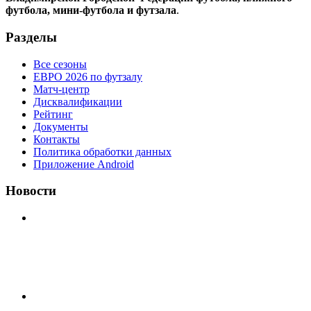
футбола, мини-футбола и футзала
.
Разделы
Все сезоны
ЕВРО 2026 по футзалу
Матч-центр
Дисквалификации
Рейтинг
Документы
Контакты
Политика обработки данных
Приложение Android
Новости
⚽НАЗНАЧЕНИЯ СУДЕЙ⚽ ‼В СРЕДУ СОСТОЯТСЯ
ДОИГРОВКИ 2-Х ТАЙМОВ ДВУХ МАТЧЕЙ 2А
ЛИГИ.