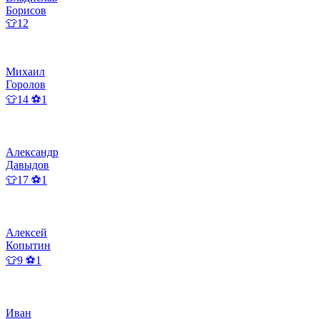
Борисов
👕12
Михаил
Горолов
👕14 ⚽1
Александр
Давыдов
👕17 ⚽1
Алексей
Копытин
👕9 ⚽1
Иван