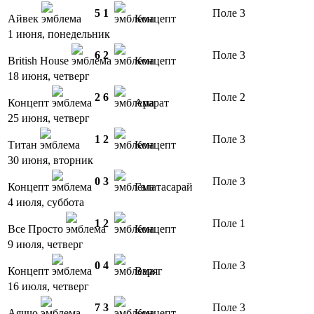
5
1
Поле 3
Айвек
Концепт
1 июня, понедельник
6
2
Поле 3
British House
Концепт
18 июня, четверг
2
6
Поле 2
Концепт
Арарат
25 июня, четверг
1
2
Поле 3
Титан
Концепт
30 июня, вторник
0
3
Поле 3
Концепт
Галатасарай
4 июля, суббота
1
2
Поле 1
Все Просто
Концепт
9 июля, четверг
0
4
Поле 3
Концепт
Варяг
16 июля, четверг
7
3
Поле 3
Аяччо
Концепт