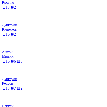
Костин
👕18 ⚽2
Дмитрий
Кудряков
👕16 ⚽2
Антон
Мызин
👕16 ⚽6 🟨3
Дмитрий
Россов
👕18 ⚽7 🟨2
Сергей