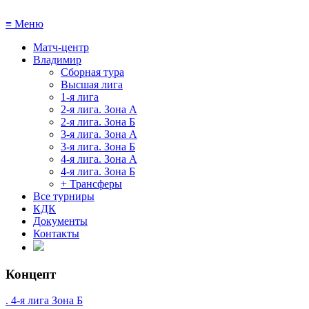
≡
Меню
Матч-центр
Владимир
Сборная тура
Высшая лига
1-я лига
2-я лига. Зона А
2-я лига. Зона Б
3-я лига. Зона А
3-я лига. Зона Б
4-я лига. Зона А
4-я лига. Зона Б
+ Трансферы
Все турниры
КДК
Документы
Контакты
Концепт
. 4-я лига Зона Б