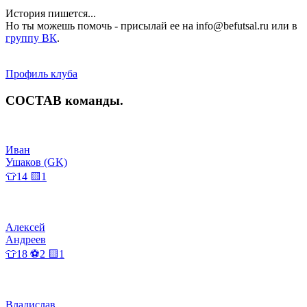
История пишется...
Но ты можешь помочь - присылай ее на info@befutsal.ru или в
группу ВК
.
Профиль клуба
СОСТАВ
команды
.
Иван
Ушаков (GK)
👕14 🟨1
Алексей
Андреев
👕18 ⚽2 🟨1
Владислав