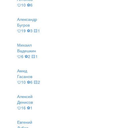
👕10 ⚽6
Александр
Бугров
👕19 ⚽3 🟨1
Михаил
Вадешкин
👕6 ⚽2 🟨1
Амид
Гасанов
👕10 ⚽6 🟨2
Алексей
Денисов
👕16 ⚽1
Евгений
Дубов