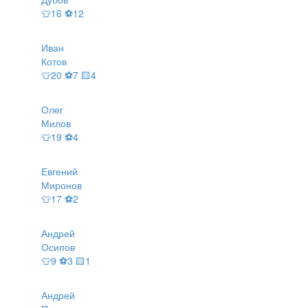
👕16 ⚽12
Иван
Котов
👕20 ⚽7 🟨4
Олег
Милов
👕19 ⚽4
Евгений
Миронов
👕17 ⚽2
Андрей
Осипов
👕9 ⚽3 🟨1
Андрей