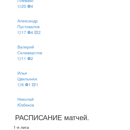
Плевако
👕20 ⚽4
Александр
Пустовалов
👕17 ⚽4 🟨2
Валерий
Селиверстов
👕11 ⚽2
Илья
Цвилынюк
👕6 ⚽1 🟨1
Николай
Юзбеков
РАСПИСАНИЕ
матчей
.
1-я лига