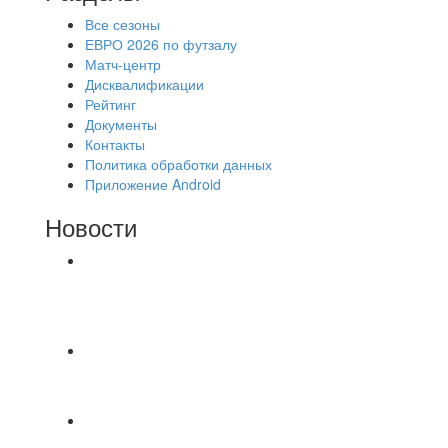
Все сезоны
ЕВРО 2026 по футзалу
Матч-центр
Дисквалификации
Рейтинг
Документы
Контакты
Политика обработки данных
Приложение Android
Новости
⚽НАЗНАЧЕНИЯ СУДЕЙ⚽ ‼В СРЕДУ
СОСТОЯТСЯ ДОИГРОВКИ 2-Х ТАЙМОВ ДВУХ
МАТЧЕЙ 2А ЛИГИ.
Красная Гвардия сыграла в ничью с Камбэком
3:3 Равная игра , много борьбы и
⚽️ВИДЕООБЗОР⚽️ 4 ЛИГА А «РСК КОМПЛЕКТ»