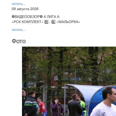
читать...
09 августа 2026
⚽️ВИДЕООБЗОР⚽️ 4 ЛИГА А
«РСК КОМПЛЕКТ» 9️⃣ : 6️⃣ «МАЛЬОРКА»
читать...
Фото