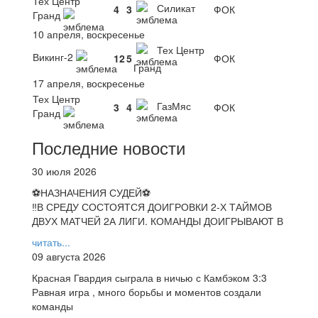
Тех Центр
Силикат
4
3
ФОК
Гранд
10 апреля, воскресенье
Тех Центр
Викинг-2
12
5
ФОК
Гранд
17 апреля, воскресенье
Тех Центр
ГазМяс
3
4
ФОК
Гранд
Последние новости
30 июля 2026
⚽НАЗНАЧЕНИЯ СУДЕЙ⚽
‼В СРЕДУ СОСТОЯТСЯ ДОИГРОВКИ 2-Х ТАЙМОВ
ДВУХ МАТЧЕЙ 2А ЛИГИ. КОМАНДЫ ДОИГРЫВАЮТ В
читать...
09 августа 2026
Красная Гвардия сыграла в ничью с Камбэком 3:3
Равная игра , много борьбы и моментов создали
команды