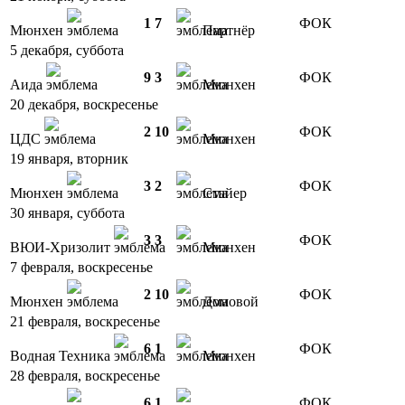
1
7
ФОК
Мюнхен
Партнёр
5 декабря, суббота
9
3
ФОК
Аида
Мюнхен
20 декабря, воскресенье
2
10
ФОК
ЦДС
Мюнхен
19 января, вторник
3
2
ФОК
Мюнхен
Стайер
30 января, суббота
3
3
ФОК
ВЮИ-Хризолит
Мюнхен
7 февраля, воскресенье
2
10
ФОК
Мюнхен
Домовой
21 февраля, воскресенье
6
1
ФОК
Водная Техника
Мюнхен
28 февраля, воскресенье
6
1
ФОК