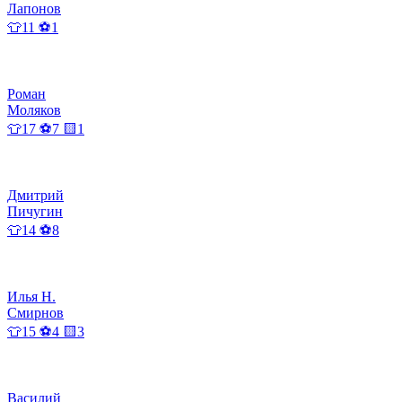
Лапонов
👕11 ⚽1
Роман
Моляков
👕17 ⚽7 🟨1
Дмитрий
Пичугин
👕14 ⚽8
Илья Н.
Смирнов
👕15 ⚽4 🟨3
Василий