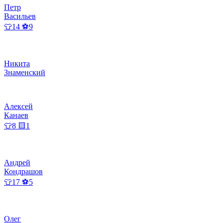
Петр
Васильев
👕14 ⚽9
Никита
Знаменский
Алексей
Канаев
👕8 🟨1
Андрей
Кондрашов
👕17 ⚽5
Олег