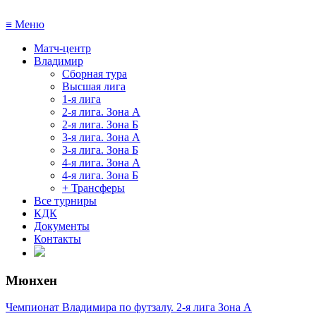
≡
Меню
Матч-центр
Владимир
Сборная тура
Высшая лига
1-я лига
2-я лига. Зона А
2-я лига. Зона Б
3-я лига. Зона А
3-я лига. Зона Б
4-я лига. Зона А
4-я лига. Зона Б
+ Трансферы
Все турниры
КДК
Документы
Контакты
Мюнхен
Чемпионат Владимира по футзалу. 2-я лига Зона А