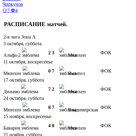
Чиркунов
👕7 ⚽4
РАСПИСАНИЕ
матчей
.
2-я лига Зона А
3 октября, суббота
2
3
ФОК
Альфа-2
Мюнхен
11 октября, воскресенье
0
7
ФОК
Мюнхен
Вымпел
17 октября, суббота
7
2
ФОК
Динамо
Мюнхен
24 октября, суббота
8
7
ФОК
Мюнхен
Владимирская
15 ноября, воскресенье
4
8
ФОК
Бавария
Мюнхен
21 ноября, суббота