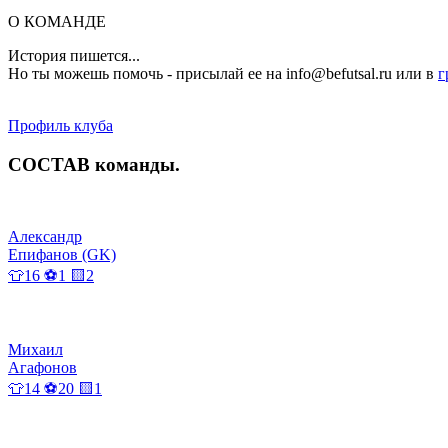
О КОМАНДЕ
История пишется...
Но ты можешь помочь - присылай ее на info@befutsal.ru или в
г
Профиль клуба
СОСТАВ
команды
.
Александр
Епифанов (GK)
👕16 ⚽1 🟨2
Михаил
Агафонов
👕14 ⚽20 🟨1