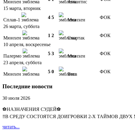
Мюнхен
Атлантис
15 марта, вторник
4
5
ФОК
Сплав-1
Мюнхен
26 марта, суббота
1
2
ФОК
Мюнхен
Спартак
10 апреля, воскресенье
5
3
ФОК
Палермо
Мюнхен
23 апреля, суббота
5
0
ФОК
Мюнхен
Вега
Последние новости
30 июля 2026
⚽НАЗНАЧЕНИЯ СУДЕЙ⚽
‼В СРЕДУ СОСТОЯТСЯ ДОИГРОВКИ 2-Х ТАЙМОВ ДВУХ
читать...