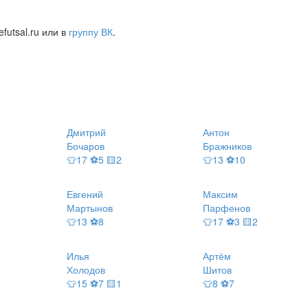
futsal.ru или в
группу ВК
.
Дмитрий
Антон
Бочаров
Бражников
👕17 ⚽5 🟨2
👕13 ⚽10
Евгений
Максим
Мартынов
Парфенов
👕13 ⚽8
👕17 ⚽3 🟨2
Илья
Артём
Холодов
Шитов
👕15 ⚽7 🟨1
👕8 ⚽7