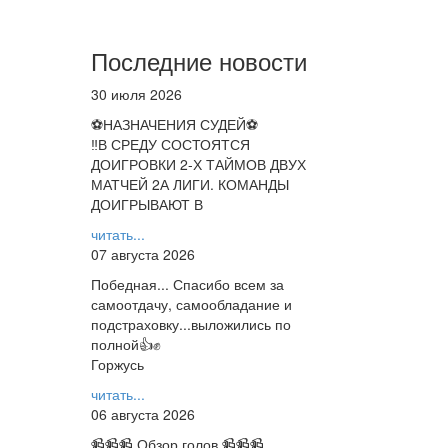
Последние новости
30 июля 2026
⚽НАЗНАЧЕНИЯ СУДЕЙ⚽
‼В СРЕДУ СОСТОЯТСЯ
ДОИГРОВКИ 2-Х ТАЙМОВ ДВУХ
МАТЧЕЙ 2А ЛИГИ. КОМАНДЫ
ДОИГРЫВАЮТ В
читать...
07 августа 2026
Победная... Спасибо всем за
самоотдачу, самообладание и
подстраховку...выложились по
полной👍✊
Горжусь
читать...
06 августа 2026
📹📹📹 Обзор голов 📹📹📹