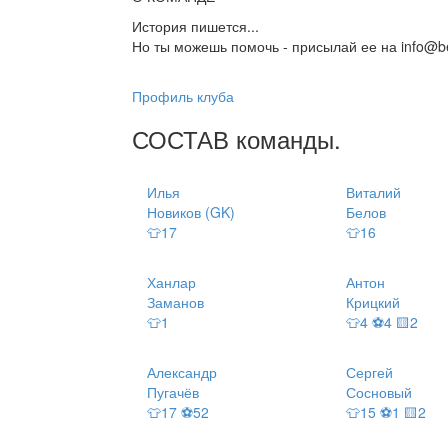
История пишется...
Но ты можешь помочь - присылай ее на info@be
Профиль клуба
СОСТАВ
команды
.
Илья
Виталий
Новиков (GK)
Белов
👕17
👕16
Ханлар
Антон
Заманов
Крицкий
👕1
👕4 ⚽4 🟨2
Александр
Сергей
Пугачёв
Сосновый
👕17 ⚽52
👕15 ⚽1 🟨2