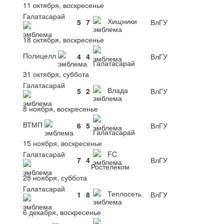
11 октября, воскресенье
Галатасарай
Хищники
5
7
ВлГУ
18 октября, воскресенье
Полицелл
4
4
ВлГУ
Галатасарай
31 октября, суббота
Галатасарай
Влада
5
2
ВлГУ
8 ноября, воскресенье
ВТМП
6
5
ВлГУ
Галатасарай
15 ноября, воскресенье
Галатасарай
FC
7
4
ВлГУ
Ростелеком
28 ноября, суббота
Галатасарай
Теплосеть
1
8
ВлГУ
6 декабря, воскресенье