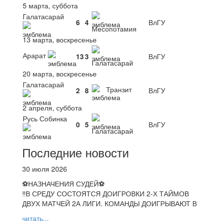
5 марта, суббота
Галатасарай
6
4
ВлГУ
Месопотамия
13 марта, воскресенье
Арарат
13
3
ВлГУ
Галатасарай
20 марта, воскресенье
Галатасарай
Транзит
2
8
ВлГУ
2 апреля, суббота
Русь Собинка
0
5
ВлГУ
Галатасарай
Последние новости
30 июля 2026
⚽НАЗНАЧЕНИЯ СУДЕЙ⚽
‼В СРЕДУ СОСТОЯТСЯ ДОИГРОВКИ 2-Х ТАЙМОВ
ДВУХ МАТЧЕЙ 2А ЛИГИ. КОМАНДЫ ДОИГРЫВАЮТ В
читать...