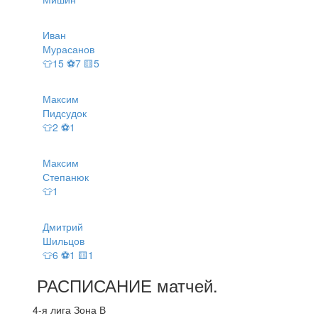
Иван
Мурасанов
👕15 ⚽7 🟨5
Максим
Пидсудок
👕2 ⚽1
Максим
Степанюк
👕1
Дмитрий
Шильцов
👕6 ⚽1 🟨1
РАСПИСАНИЕ
матчей
.
4-я лига Зона В