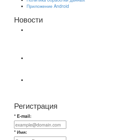
Приложение Android
Новости
⚽НАЗНАЧЕНИЯ СУДЕЙ⚽ ‼В СРЕДУ
СОСТОЯТСЯ ДОИГРОВКИ 2-Х ТАЙМОВ ДВУХ
МАТЧЕЙ 2А ЛИГИ.
⚽️ВИДЕООБЗОР⚽️ 4 ЛИГА А «РСК КОМПЛЕКТ»
9️⃣ : 6️⃣ «МАЛЬОРКА»
🇷🇺 Дебют в Первенстве России по футболу
среди команд Первой лиги Дмитрий
Регистрация
* E-mail:
* Имя: