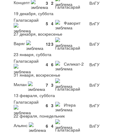
Концепт
3
2
ВлГУ
Галатасарай
19 декабря, суббота
Галатасарай
Фаворит
5
4
ВлГУ
27 декабря, воскресенье
Варяг
12
3
ВлГУ
Галатасарай
23 января, суббота
Галатасарай
Силикат-2
4
6
ВлГУ
31 января, воскресенье
Милан
7
3
ВлГУ
Галатасарай
13 февраля, суббота
Галатасарай
Итера
6
3
ВлГУ
22 февраля, понедельник
Альянс
6
4
ВлГУ
Галатасарай