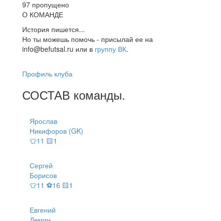
97 пропущено
О КОМАНДЕ
История пишется...
Но ты можешь помочь - присылай ее на
info@befutsal.ru или в
группу ВК
.
Профиль клуба
СОСТАВ
команды
.
Ярослав
Никифоров (GK)
👕11 🟨1
Сергей
Борисов
👕11 ⚽16 🟨1
Евгений
Демин