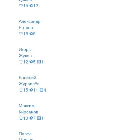
👕15 ⚽12
Александр
Егоров
👕15 ⚽5
Игорь
Жуков
👕12 ⚽5 🟨1
Василий
Журавлёв
👕15 ⚽11 🟨4
Максим
Кирсанов
👕10 ⚽7 🟨1
Павел
Мишин