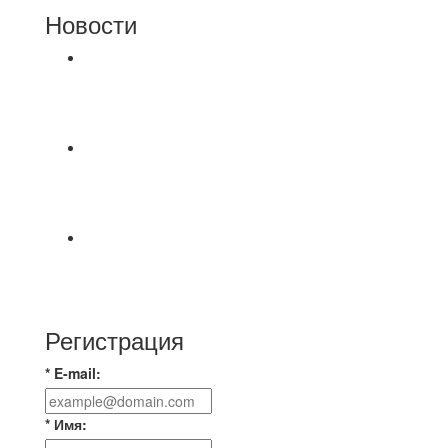
Новости
⚽НАЗНАЧЕНИЯ СУДЕЙ⚽ ‼В СРЕДУ
СОСТОЯТСЯ ДОИГРОВКИ 2-Х ТАЙМОВ ДВУХ
МАТЧЕЙ 2А ЛИГИ.
8.08 на поле был оставлен мяч Demix На
турнире На мяче маркером написано Д.Н.
Просьба
⚽ Первенство Владимира по футзалу. 3-я лига.
Зона А. 07.08.2026 г. Транснефть - IZBA 1:2
(1:2)
Регистрация
* E-mail:
* Имя: