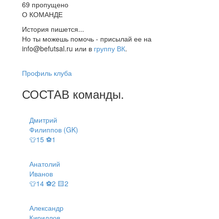
69 пропущено
О КОМАНДЕ
История пишется...
Но ты можешь помочь - присылай ее на
info@befutsal.ru или в
группу ВК
.
Профиль клуба
СОСТАВ
команды
.
Дмитрий
Филиппов (GK)
👕15 ⚽1
Анатолий
Иванов
👕14 ⚽2 🟨2
Александр
Кириллов