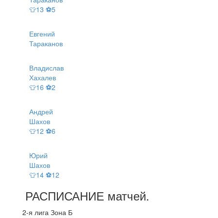
👕13 ⚽5
Евгений
Тараканов
Владислав
Хахалев
👕16 ⚽2
Андрей
Шахов
👕12 ⚽6
Юрий
Шахов
👕14 ⚽12
РАСПИСАНИЕ
матчей
.
2-я лига Зона Б