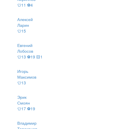
👕11 ⚽4
Алексей
Ларин
👕15
Евгений
Лобосов
👕13 ⚽19 🟨1
Игорь
Максимов
👕13
Эрик
Смоян
👕17 ⚽19
Владимир
Тараканов