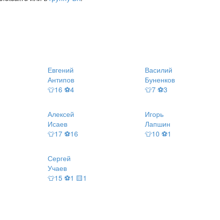
Евгений
Василий
Антипов
Буненков
👕16 ⚽4
👕7 ⚽3
Алексей
Игорь
Исаев
Лапшин
👕17 ⚽16
👕10 ⚽1
Сергей
Учаев
👕15 ⚽1 🟨1