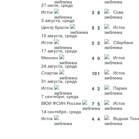
27 июля, среда
Исток
Сова
3
8
3 августа, среда
Центр Красок
Исток
5
2
10 августа, среда
Исток
Сбербанк
2
2
17 августа, среда
Мюнхен
Исток
4
0
24 августа, среда
Спартак
Исток
10
1
31 августа, среда
Исток
Парма
4
2
7 сентября, среда
ВЮИ ФСИН России
Исток
7
5
14 сентября, среда
Исток
Водная Техн
4
4