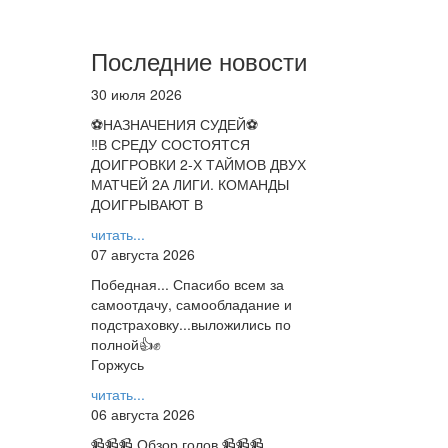
Последние новости
30 июля 2026
⚽НАЗНАЧЕНИЯ СУДЕЙ⚽
‼В СРЕДУ СОСТОЯТСЯ
ДОИГРОВКИ 2-Х ТАЙМОВ ДВУХ
МАТЧЕЙ 2А ЛИГИ. КОМАНДЫ
ДОИГРЫВАЮТ В
читать...
07 августа 2026
Победная... Спасибо всем за
самоотдачу, самообладание и
подстраховку...выложились по
полной👍✊
Горжусь
читать...
06 августа 2026
📹📹📹 Обзор голов 📹📹📹