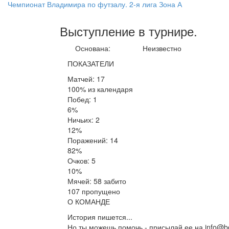
Чемпионат Владимира по футзалу. 2-я лига Зона А
Выступление
в турнире
.
Основана:
Неизвестно
ПОКАЗАТЕЛИ
Матчей: 17
100% из календаря
Побед: 1
6%
Ничьих: 2
12%
Поражений: 14
82%
Очков: 5
10%
Мячей: 58 забито
107 пропущено
О КОМАНДЕ
История пишется...
Но ты можешь помочь - присылай ее на info@be