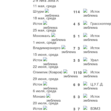
2-я лига Зона А
11 мая, среда
Штурм
Исток
11
4
18 мая, среда
Исток
Грассхоппе
4
5
25 мая, среда
Мономахъ
Исток
5
1
1 июня, среда
Владимирэнерго
Исток
7
3
15 июня, среда
Исток
Урал
3
5
22 июня, среда
Олимпик (Ковров)
Исток
11
10
29 июня, среда
Исток
Ц.У.Г.Д.
6
9
6 июля, среда
Монако
Исток
5
3
20 июля, среда
Исток
ВЭМЗ
3
7