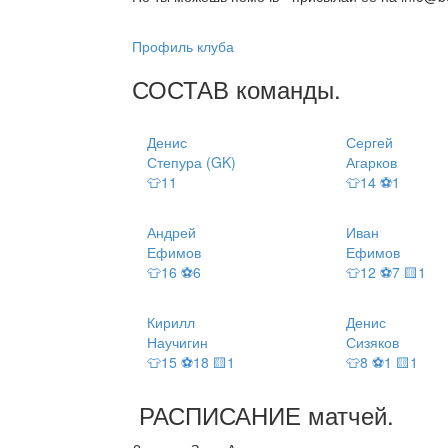
Профиль клуба
СОСТАВ
команды
.
Денис
Сергей
Степура (GK)
Агарков
👕11
👕14 ⚽1
Андрей
Иван
Ефимов
Ефимов
👕16 ⚽6
👕12 ⚽7 🟨1
Кирилл
Денис
Научигин
Сизяков
👕15 ⚽18 🟨1
👕8 ⚽1 🟨1
РАСПИСАНИЕ
матчей
.