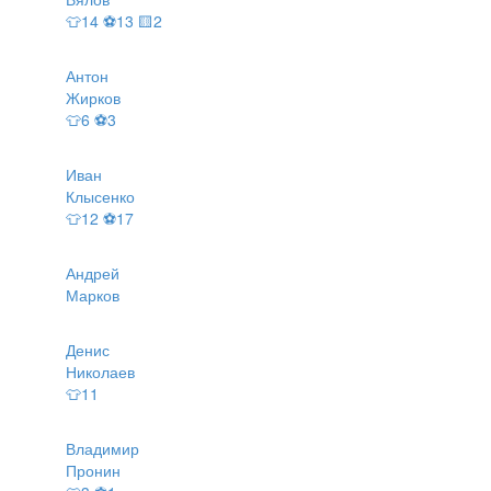
👕14 ⚽13 🟨2
Антон
Жирков
👕6 ⚽3
Иван
Клысенко
👕12 ⚽17
Андрей
Марков
Денис
Николаев
👕11
Владимир
Пронин