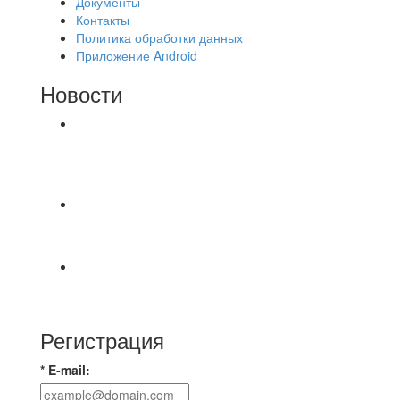
Документы
Контакты
Политика обработки данных
Приложение Android
Новости
⚽НАЗНАЧЕНИЯ СУДЕЙ⚽ ‼В СРЕДУ
СОСТОЯТСЯ ДОИГРОВКИ 2-Х ТАЙМОВ ДВУХ
МАТЧЕЙ 2А ЛИГИ.
⚡️Сегодня было жарко⚡️ ⚽ ️«Протестировали»
новую футбольную площадку в
📅 Анонс матчей на пятницу, 7 августа 2026 г.
🎡 Центральный парк культуры и отдыха
Регистрация
* E-mail: