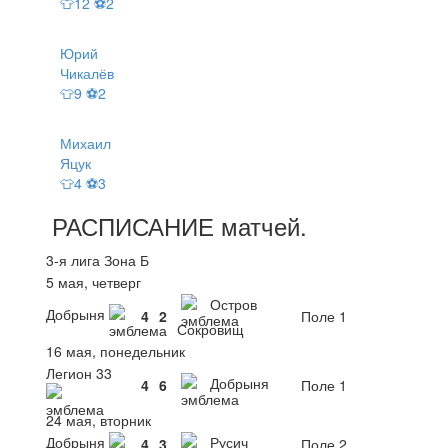
👕12 ⚽2
Юрий
Чикалёв
👕9 ⚽2
Михаил
Яцук
👕4 ⚽3
РАСПИСАНИЕ
матчей
.
3-я лига Зона Б
5 мая, четверг
Остров
Добрыня
4
2
Поле 1
Сокровищ
16 мая, понедельник
Легион 33
Добрыня
4
6
Поле 1
24 мая, вторник
Добрыня
Русич
4
3
Поле 2