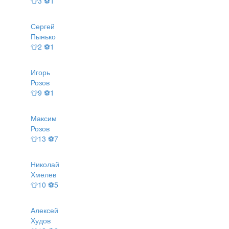
👕3 ⚽1
Сергей
Пынько
👕2 ⚽1
Игорь
Розов
👕9 ⚽1
Максим
Розов
👕13 ⚽7
Николай
Хмелев
👕10 ⚽5
Алексей
Худов