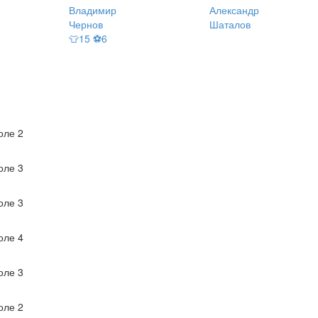
Владимир
Александр
Чернов
Шаталов
👕15 ⚽6
ле 2
ле 3
ле 3
ле 4
ле 3
ле 2