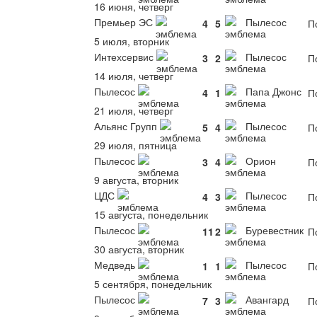
16 июня, четверг
Премьер ЭС
Пылесос
4
5
По
5 июля, вторник
Интехсервис
Пылесос
3
2
По
14 июля, четверг
Пылесос
Папа Джонс
4
1
По
21 июля, четверг
Альянс Групп
Пылесос
5
4
По
29 июля, пятница
Пылесос
Орион
3
4
По
9 августа, вторник
ЦДС
Пылесос
4
3
По
15 августа, понедельник
Пылесос
Буревестник
11
2
По
30 августа, вторник
Медведь
Пылесос
1
1
По
5 сентября, понедельник
Пылесос
Авангард
7
3
По