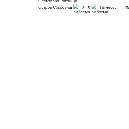
9 сентября, пятница
Остров Сокровищ
Пылесос
3
5
По