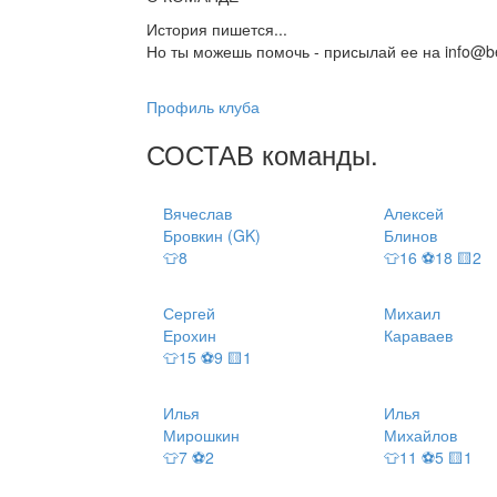
История пишется...
Но ты можешь помочь - присылай ее на info@be
Профиль клуба
СОСТАВ
команды
.
Вячеслав
Алексей
Бровкин (GK)
Блинов
👕8
👕16 ⚽18 🟨2
Сергей
Михаил
Ерохин
Караваев
👕15 ⚽9 🟨1
Илья
Илья
Мирошкин
Михайлов
👕7 ⚽2
👕11 ⚽5 🟨1