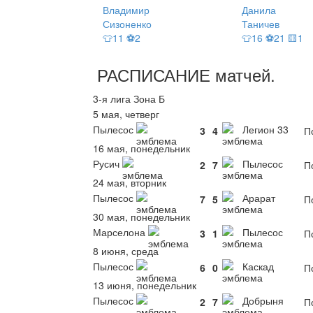
Владимир
Данила
Сизоненко
Таничев
👕11 ⚽2
👕16 ⚽21 🟨1
РАСПИСАНИЕ
матчей
.
3-я лига Зона Б
5 мая, четверг
Пылесос
Легион 33
3
4
По
16 мая, понедельник
Русич
Пылесос
2
7
По
24 мая, вторник
Пылесос
Арарат
7
5
По
30 мая, понедельник
Марселона
Пылесос
3
1
По
8 июня, среда
Пылесос
Каскад
6
0
По
13 июня, понедельник
Пылесос
Добрыня
2
7
По