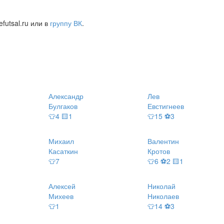
futsal.ru или в
группу ВК
.
Александр
Лев
Булгаков
Евстигнеев
👕4 🟨1
👕15 ⚽3
Михаил
Валентин
Касаткин
Кротов
👕7
👕6 ⚽2 🟨1
Алексей
Николай
Михеев
Николаев
👕1
👕14 ⚽3