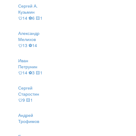
Сергей А.
Кузьмин
👕14 ⚽6 🟨1
Александр
Мелихов
👕13 ⚽14
Иван
Петрунин
👕14 ⚽3 🟨1
Сергей
Старостин
👕9 🟨1
Андрей
Трофимов