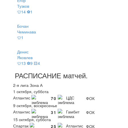
Егор
Тузков
👕14 ⚽1
Бочан
Чеминава
👕1
Денис
Яковлев
👕13 ⚽9 🟨4
РАСПИСАНИЕ
матчей
.
2-я лига Зона А
1 октября, суббота
Атлантис
ЦДС
7
0
ФОК
9 октября, воскресенье
Атлантис
Гамбит
3
1
ФОК
15 октября, суббота
Спартак
Атлантис
2
5
ФОК