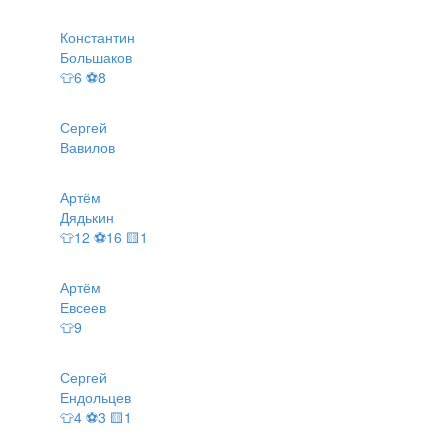
Константин
Большаков
👕6 ⚽8
Сергей
Вавилов
Артём
Дядькин
👕12 ⚽16 🟨1
Артём
Евсеев
👕9
Сергей
Ендольцев
👕4 ⚽3 🟨1