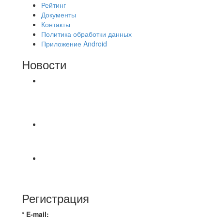
Рейтинг
Документы
Контакты
Политика обработки данных
Приложение Android
Новости
⚽НАЗНАЧЕНИЯ СУДЕЙ⚽ ‼В СРЕДУ
СОСТОЯТСЯ ДОИГРОВКИ 2-Х ТАЙМОВ ДВУХ
МАТЧЕЙ 2А ЛИГИ.
📹📹📹 Обзор голов 📹📹📹 Лига 4. Зона "Б". 12
тур. Лето 2026. МФК "Восход" - Ирбис 6:2
⚽️ВИДЕООБЗОР⚽️ «БРУСБОКС» 4️⃣ : 1️⃣
«ТЕХЦЕНТР ГРАНД»
Регистрация
* E-mail: