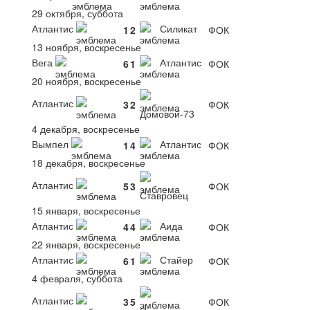
29 октября, суббота
Атлантис
Силикат
1
2
ФОК
13 ноября, воскресенье
Вега
Атлантис
6
1
ФОК
20 ноября, воскресенье
Атлантис
3
2
ФОК
Домовой-73
4 декабря, воскресенье
Вымпел
Атлантис
1
4
ФОК
18 декабря, воскресенье
Атлантис
5
3
ФОК
Ставровец
15 января, воскресенье
Атлантис
Аида
4
4
ФОК
22 января, воскресенье
Атлантис
Стайер
6
1
ФОК
4 февраля, суббота
Атлантис
3
5
ФОК