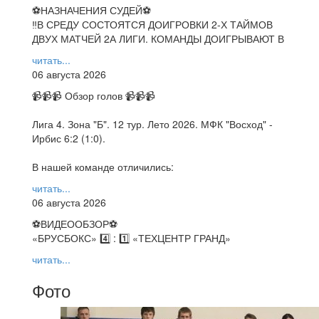
⚽НАЗНАЧЕНИЯ СУДЕЙ⚽
‼В СРЕДУ СОСТОЯТСЯ ДОИГРОВКИ 2-Х ТАЙМОВ
ДВУХ МАТЧЕЙ 2А ЛИГИ. КОМАНДЫ ДОИГРЫВАЮТ В
читать...
06 августа 2026
📹📹📹 Обзор голов 📹📹📹
Лига 4. Зона "Б". 12 тур. Лето 2026. МФК "Восход" -
Ирбис 6:2 (1:0).
В нашей команде отличились:
читать...
06 августа 2026
⚽️ВИДЕООБЗОР⚽️
«БРУСБОКС» 4️⃣ : 1️⃣ «ТЕХЦЕНТР ГРАНД»
читать...
Фото