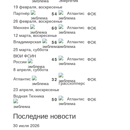
Энергетик
19 февраля, воскресенье
Партнёр
Атлантис
5
4
ФОК
26 февраля, воскресенье
Мюнхен
Атлантис
6
0
ФОК
12 марта, воскресенье
Владимирская
Атлантис
5
6
ФОК
25 марта, суббота
ВЮИ ФСИН
Атлантис
4
5
ФОК
России
8 апреля, суббота
Атлантис
3
2
ФОК
Грассхопперс
23 апреля, воскресенье
Водная Техника
Атлантис
5
0
ФОК
Последние новости
30 июля 2026