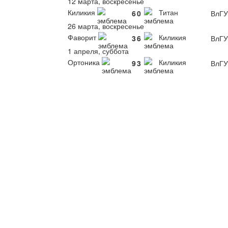
12 марта, воскресенье
Киликия
Титан
6
0
ВлГУ
26 марта, воскресенье
Фаворит
Киликия
3
6
ВлГУ
1 апреля, суббота
Ортоника
Киликия
9
3
ВлГУ