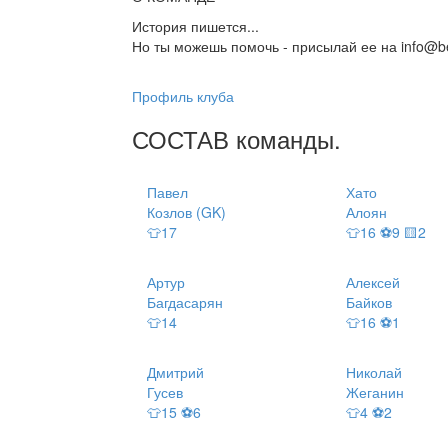
История пишется...
Но ты можешь помочь - присылай ее на info@be
Профиль клуба
СОСТАВ
команды
.
Павел
Хато
Козлов (GK)
Алоян
👕17
👕16 ⚽9 🟨2
Артур
Алексей
Багдасарян
Байков
👕14
👕16 ⚽1
Дмитрий
Николай
Гусев
Жеганин
👕15 ⚽6
👕4 ⚽2