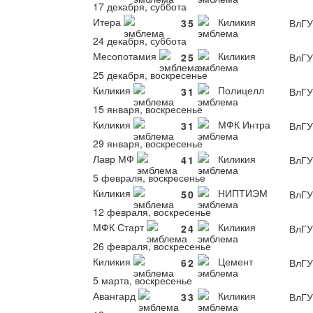
17 декабря, суббота
Итера
Киликия
3
5
ВлГУ
24 декабря, суббота
Месопотамия
Киликия
2
5
ВлГУ
25 декабря, воскресенье
Киликия
Полицелл
3
1
ВлГУ
15 января, воскресенье
Киликия
МФК Интра
3
1
ВлГУ
29 января, воскресенье
Лавр МФ
Киликия
4
1
ВлГУ
5 февраля, воскресенье
Киликия
НИПТИЭМ
5
0
ВлГУ
12 февраля, воскресенье
МФК Старт
Киликия
2
4
ВлГУ
26 февраля, воскресенье
Киликия
Цемент
6
2
ВлГУ
5 марта, воскресенье
Авангард
Киликия
3
3
ВлГУ