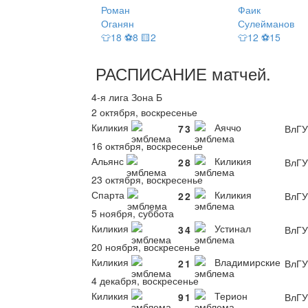
Роман
Фаик
Оганян
Сулейманов
👕18 ⚽8 🟨2
👕12 ⚽15
РАСПИСАНИЕ
матчей
.
4-я лига Зона Б
2 октября, воскресенье
Киликия
Аяччо
7
3
ВлГУ
16 октября, воскресенье
Альянс
Киликия
2
8
ВлГУ
23 октября, воскресенье
Спарта
Киликия
2
2
ВлГУ
5 ноября, суббота
Киликия
Устинал
3
4
ВлГУ
20 ноября, воскресенье
Киликия
Владимирские
2
1
ВлГУ
4 декабря, воскресенье
Киликия
Терион
9
1
ВлГУ