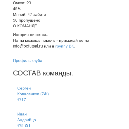
Очков: 23
45%
Мячей: 47 забито
50 пропущено
О КОМАНДЕ
История пишется...
Но ты можешь помочь - присылай ее на
info@befutsal.ru или в
группу ВК
.
Профиль клуба
СОСТАВ
команды
.
Сергей
Коваленков (GK)
👕17
Иван
Андрийцо
👕5 ⚽1