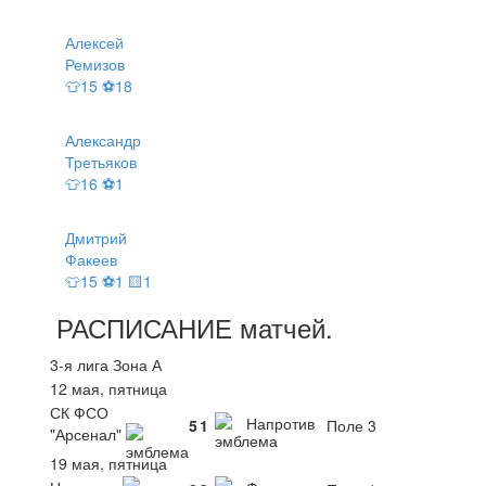
Алексей
Ремизов
👕15 ⚽18
Александр
Третьяков
👕16 ⚽1
Дмитрий
Факеев
👕15 ⚽1 🟨1
РАСПИСАНИЕ
матчей
.
3-я лига Зона А
12 мая, пятница
СК ФСО
Напротив
5
1
Поле 3
"Арсенал"
19 мая, пятница