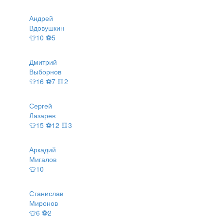
Андрей
Вдовушкин
👕10 ⚽5
Дмитрий
Выборнов
👕16 ⚽7 🟨2
Сергей
Лазарев
👕15 ⚽12 🟨3
Аркадий
Мигалов
👕10
Станислав
Миронов
👕6 ⚽2