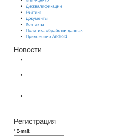
Дисквалификации
Рейтинг
Документы
Контакты
Политика обработки данных
Приложение Android
Новости
⚽НАЗНАЧЕНИЯ СУДЕЙ⚽
‼4 августа на поле #2 после 18.30 были
утеряны две цепочки застегнутые между собой.
⚽️ВИДЕООБЗОР⚽️ «БРУСБОКС» 6️⃣ : 0️⃣
«АКАДЕМИЯ»
Регистрация
* E-mail: