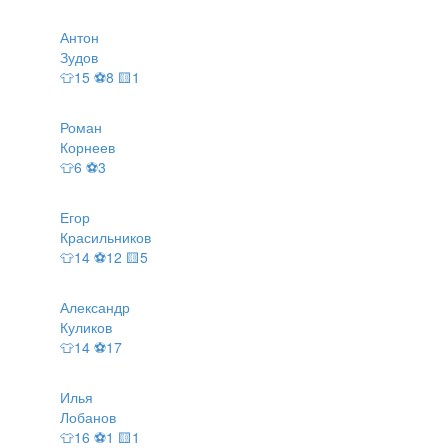
Антон
Зудов
👕15 ⚽8 🟨1
Роман
Корнеев
👕6 ⚽3
Егор
Красильников
👕14 ⚽12 🟨5
Александр
Куликов
👕14 ⚽17
Илья
Лобанов
👕16 ⚽1 🟨1