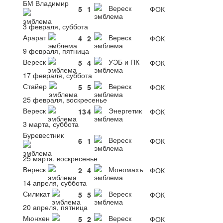
БМ Владимир
Вереск
5
1
ФОК
3 февраля, суббота
Арарат
Вереск
4
2
ФОК
9 февраля, пятница
Вереск
УЭБ и ПК
5
4
ФОК
17 февраля, суббота
Стайер
Вереск
5
5
ФОК
25 февраля, воскресенье
Вереск
Энергетик
13
4
ФОК
3 марта, суббота
Буревестник
Вереск
6
1
ФОК
25 марта, воскресенье
Вереск
Мономахъ
2
4
ФОК
14 апреля, суббота
Силикат
Вереск
5
5
ФОК
20 апреля, пятница
Мюнхен
Вереск
5
2
ФОК