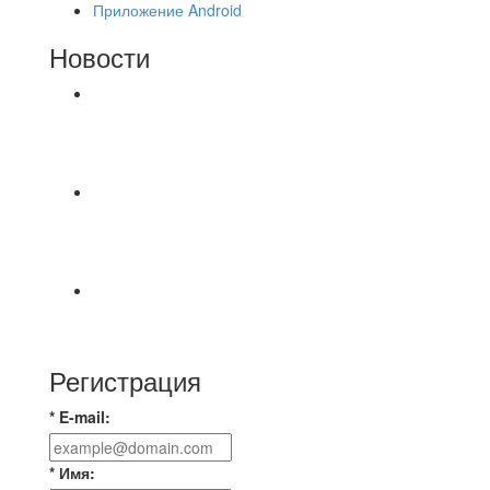
Приложение Android
Новости
⚽НАЗНАЧЕНИЯ СУДЕЙ⚽ ‼В СРЕДУ
СОСТОЯТСЯ ДОИГРОВКИ 2-Х ТАЙМОВ ДВУХ
МАТЧЕЙ 2А ЛИГИ.
Команда «IZBA» ищет спарринг! ПН
(10.08),Торпедо, 20:30
https://vk.ru/christmasmusick
⚡️Сегодня было жарко⚡️ ⚽ ️«Протестировали»
новую футбольную площадку в
Регистрация
* E-mail:
* Имя: