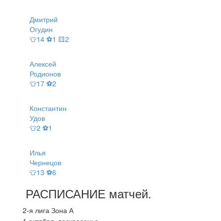
Дмитрий
Огудин
👕14 ⚽1 🟨2
Алексей
Родионов
👕17 ⚽2
Константин
Удов
👕2 ⚽1
Илья
Чернецов
👕13 ⚽6
РАСПИСАНИЕ
матчей
.
2-я лига Зона А
1 октября, воскресенье