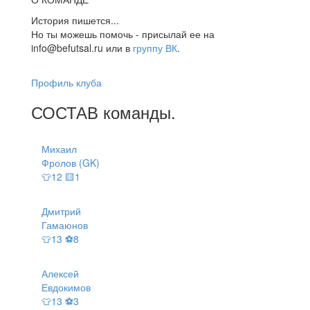
История пишется...
Но ты можешь помочь - присылай ее на
info@befutsal.ru или в
группу ВК
.
Профиль клуба
СОСТАВ
команды
.
Михаил
Фролов (GK)
👕12 🟨1
Дмитрий
Гамаюнов
👕13 ⚽8
Алексей
Евдокимов
👕13 ⚽3