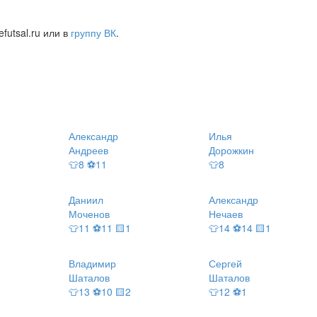
futsal.ru или в
группу ВК
.
Александр
Илья
Андреев
Дорожкин
👕8 ⚽11
👕8
Даниил
Александр
Моченов
Нечаев
👕11 ⚽11 🟨1
👕14 ⚽14 🟨1
Владимир
Сергей
Шаталов
Шаталов
👕13 ⚽10 🟨2
👕12 ⚽1