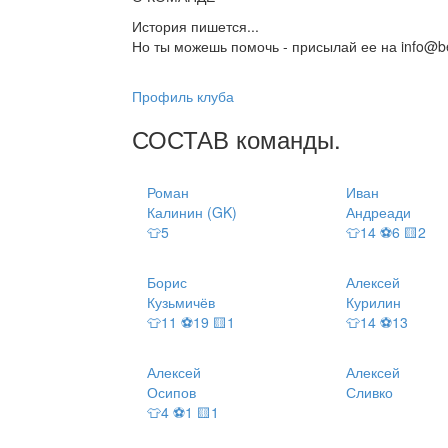
История пишется...
Но ты можешь помочь - присылай ее на info@be
Профиль клуба
СОСТАВ
команды
.
Роман
Иван
Калинин (GK)
Андреади
👕5
👕14 ⚽6 🟨2
Борис
Алексей
Кузьмичёв
Курилин
👕11 ⚽19 🟨1
👕14 ⚽13
Алексей
Алексей
Осипов
Сливко
👕4 ⚽1 🟨1