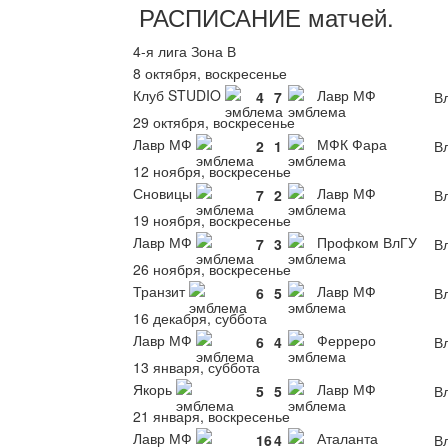
РАСПИСАНИЕ
матчей
.
4-я лига Зона В
8 октября, воскресенье
Клуб STUDIO
Лавр МФ
4
7
В
29 октября, воскресенье
Лавр МФ
МФК Фара
2
1
В
12 ноября, воскресенье
Сновицы
Лавр МФ
7
2
В
19 ноября, воскресенье
Лавр МФ
Профком ВлГУ
7
3
В
26 ноября, воскресенье
Транзит
Лавр МФ
6
5
В
16 декабря, суббота
Лавр МФ
Ферреро
6
4
В
13 января, суббота
Якорь
Лавр МФ
5
5
В
21 января, воскресенье
Лавр МФ
Аталанта
16
4
В