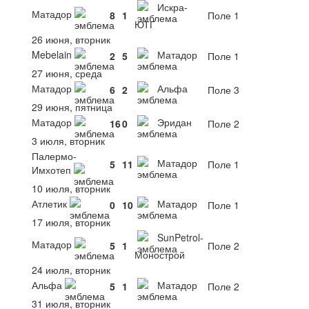
Искра-
Матадор
8
1
Поле 1
ЮТГ
26 июня, вторник
Mebelain
Матадор
2
5
Поле 1
27 июня, среда
Матадор
Альфа
6
2
Поле 3
29 июня, пятница
Матадор
Эридан
16
0
Поле 2
3 июля, вторник
Палермо-
Матадор
5
11
Поле 1
Имхотеп
10 июля, вторник
Атлетик
Матадор
0
10
Поле 1
17 июля, вторник
SunPetrol-
Матадор
5
1
Поле 2
Монострой
24 июля, вторник
Альфа
Матадор
5
1
Поле 2
31 июля, вторник