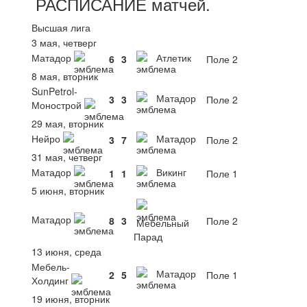
РАСПИСАНИЕ
матчей
.
Высшая лига
3 мая, четверг
Матадор
Атлетик
6
3
Поле 2
8 мая, вторник
SunPetrol-
Матадор
3
3
Поле 2
Монострой
29 мая, вторник
Нейро
Матадор
3
7
Поле 2
31 мая, четверг
Матадор
Викинг
1
1
Поле 1
5 июня, вторник
Матадор
8
3
Поле 2
Мебельный
Парад
13 июня, среда
Мебель-
Матадор
2
5
Поле 1
Холдинг
19 июня, вторник