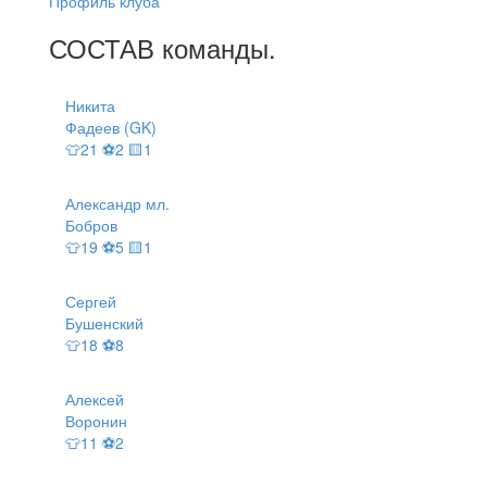
Профиль клуба
СОСТАВ
команды
.
Никита
Фадеев (GK)
👕21 ⚽2 🟨1
Александр мл.
Бобров
👕19 ⚽5 🟨1
Сергей
Бушенский
👕18 ⚽8
Алексей
Воронин
👕11 ⚽2