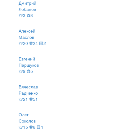
Дмитрий
Лобанов
👕3 ⚽3
Алексей
Маслов
👕20 ⚽24 🟨2
Евгений
Паршуков
👕9 ⚽5
Вячеслав
Радченко
👕21 ⚽51
Олег
Соколов
👕15 ⚽6 🟨1