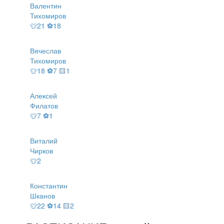
Валентин
Тихомиров
👕21 ⚽18
Вячеслав
Тихомиров
👕18 ⚽7 🟨1
Алексей
Филатов
👕7 ⚽1
Виталий
Чирков
👕2
Константин
Шканов
👕22 ⚽14 🟨2