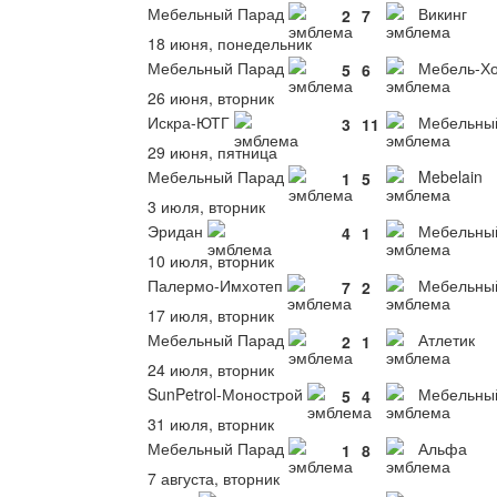
Мебельный Парад
Викинг
2
7
18 июня, понедельник
Мебельный Парад
Мебель-Хо
5
6
26 июня, вторник
Искра-ЮТГ
Мебельны
3
11
29 июня, пятница
Мебельный Парад
Mebelain
1
5
3 июля, вторник
Эридан
Мебельны
4
1
10 июля, вторник
Палермо-Имхотеп
Мебельны
7
2
17 июля, вторник
Мебельный Парад
Атлетик
2
1
24 июля, вторник
SunPetrol-Монострой
Мебельны
5
4
31 июля, вторник
Мебельный Парад
Альфа
1
8
7 августа, вторник