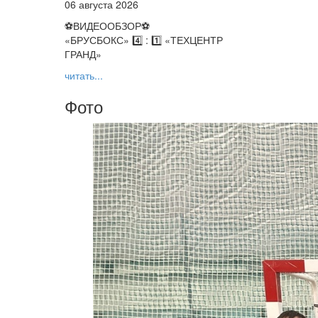
06 августа 2026
⚽️ВИДЕООБЗОР⚽️
«БРУСБОКС» 4️⃣ : 1️⃣ «ТЕХЦЕНТР
ГРАНД»
читать...
Фото