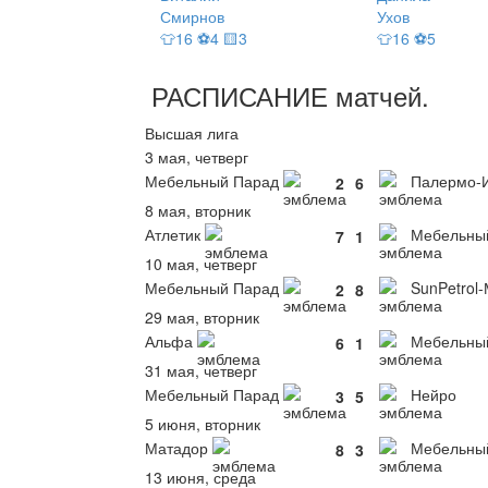
Смирнов
Ухов
👕16 ⚽4 🟨3
👕16 ⚽5
РАСПИСАНИЕ
матчей
.
Высшая лига
3 мая, четверг
Мебельный Парад
Палермо-
2
6
8 мая, вторник
Атлетик
Мебельны
7
1
10 мая, четверг
Мебельный Парад
SunPetrol
2
8
29 мая, вторник
Альфа
Мебельны
6
1
31 мая, четверг
Мебельный Парад
Нейро
3
5
5 июня, вторник
Матадор
Мебельны
8
3
13 июня, среда