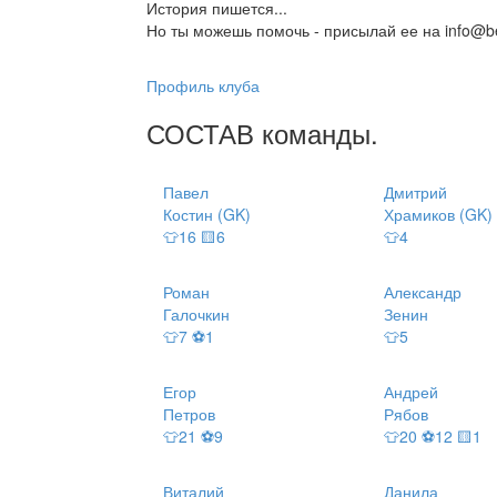
История пишется...
Но ты можешь помочь - присылай ее на info@be
Профиль клуба
СОСТАВ
команды
.
Павел
Дмитрий
Костин (GK)
Храмиков (GK)
👕16 🟨6
👕4
Роман
Александр
Галочкин
Зенин
👕7 ⚽1
👕5
Егор
Андрей
Петров
Рябов
👕21 ⚽9
👕20 ⚽12 🟨1
Виталий
Данила