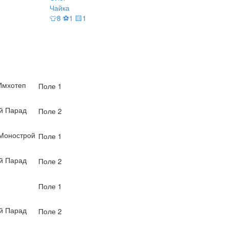
Чайка
👕8 ⚽1 🟨1
Имхотеп
Поле 1
й Парад
Поле 2
-Монострой
Поле 1
й Парад
Поле 2
Поле 1
й Парад
Поле 2