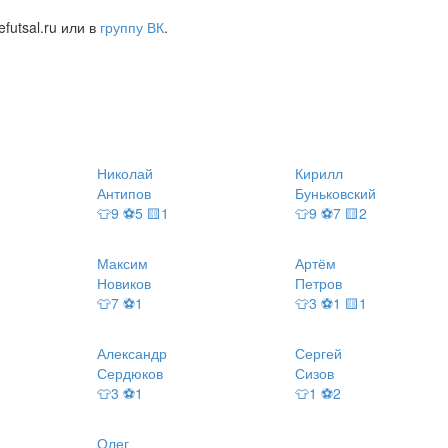
futsal.ru или в
группу ВК
.
Николай
Кирилл
Антипов
Буньковский
👕9 ⚽5 🟨1
👕9 ⚽7 🟨2
Максим
Артём
Новиков
Петров
👕7 ⚽1
👕3 ⚽1 🟨1
Александр
Сергей
Сердюков
Сизов
👕3 ⚽1
👕1 ⚽2
Олег