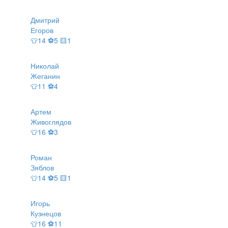
Дмитрий
Егоров
👕14 ⚽5 🟨1
Николай
Жеганин
👕11 ⚽4
Артем
Живоглядов
👕16 ⚽3
Роман
Зяблов
👕14 ⚽5 🟨1
Игорь
Кузнецов
👕16 ⚽11