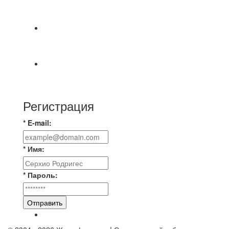
СОСТОЯТСЯ ДОИГРОВКИ 2-Х ТАЙМОВ ДВУХ
МАТЧЕЙ 2А ЛИГИ.
📹📹📹 Обзор голов 📹📹📹 Лига 4. Зона "Б". 12
тур. Лето 2026. МФК "Восход" - Ирбис 6:2
⚽️ВИДЕООБЗОР⚽️ «БРУСБОКС» 4️⃣ : 1️⃣
«ТЕХЦЕНТР ГРАНД»
Регистрация
* E-mail:
* Имя:
* Пароль:
Отправить