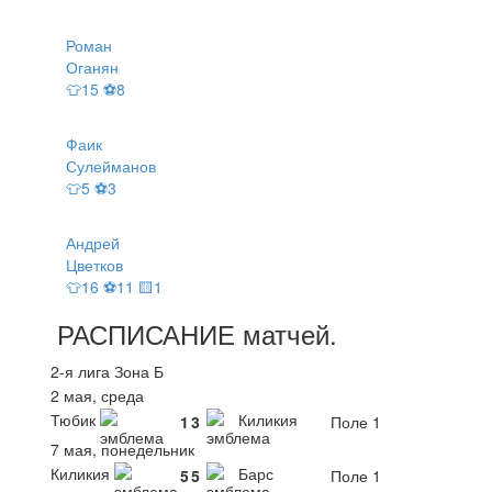
Роман
Оганян
👕15 ⚽8
Фаик
Сулейманов
👕5 ⚽3
Андрей
Цветков
👕16 ⚽11 🟨1
РАСПИСАНИЕ
матчей
.
2-я лига Зона Б
2 мая, среда
Тюбик
Киликия
1
3
Поле 1
7 мая, понедельник
Киликия
Барс
5
5
Поле 1