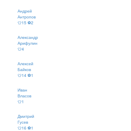
Андрей
Антропов
👕15 ⚽2
Александр
Арифулин
👕4
Алексей
Байков
👕14 ⚽1
Иван
Власов
👕1
Дмитрий
Гусев
👕16 ⚽1