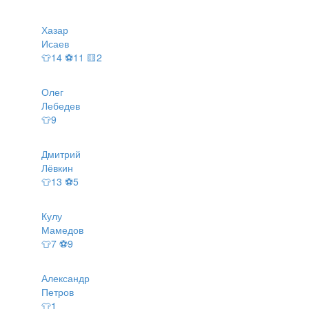
Хазар
Исаев
👕14 ⚽11 🟨2
Олег
Лебедев
👕9
Дмитрий
Лёвкин
👕13 ⚽5
Кулу
Мамедов
👕7 ⚽9
Александр
Петров
👕1