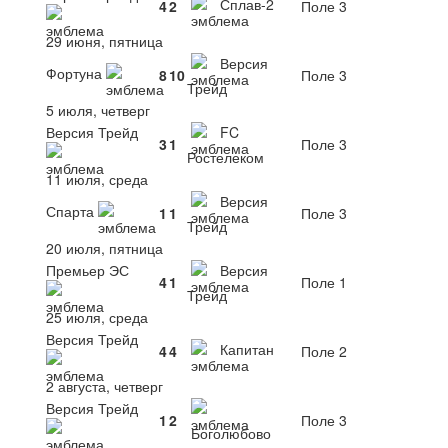
Сплав-2
4
2
Поле 3
29 июня, пятница
Версия
Фортуна
8
10
Поле 3
Трейд
5 июля, четверг
Версия Трейд
FC
3
1
Поле 3
Ростелеком
11 июля, среда
Версия
Спарта
1
1
Поле 3
Трейд
20 июля, пятница
Премьер ЭС
Версия
4
1
Поле 1
Трейд
25 июля, среда
Версия Трейд
Капитан
4
4
Поле 2
2 августа, четверг
Версия Трейд
1
2
Поле 3
Боголюбово