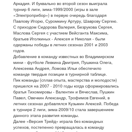
Аркадия. И буквально во второй сезон выиграла
турнир 6 лиги, зима-1999/2000 (игры в зале
«Электроприбор») в первую очередь благодаря
Павлову Игорю, Суромкину Артуру, Шаврову Сергею.
С приходом Сидорова Валерия, Безрукова Сергея,
Маслова Сергея с участием Вейсганта Максима,
братьев Иголкиных - Алексея и Николая - были
одержаны победы в летних сезонах 2001 и 2003
годов.
Добавление в команду известных во Владимирском
мини - футболе Левкина Дмитрия, Пушкина Олега,
Алексеева Андрея, Ломова Ильи обеспечило
команде твердые позиции в турнирной таблице.
Пик команды (сплав опыта, мастерства и молодости)
пришелся на 2007 - 2010 годы когда сформировались
братья Тихомировы - Валентин и Вячеслав, Пушкин
Павел, Овечкин Александр, Трофимов Евгений, в
летних сезонах добавлялся Кузьмин Алексей. Победа
в турнире 2 лиги, зима-2009/10 стала завершением
данного этапа развития команды.
Далее «Версия Трейд» играла без командных
успехов, постепенно превращалась в команду