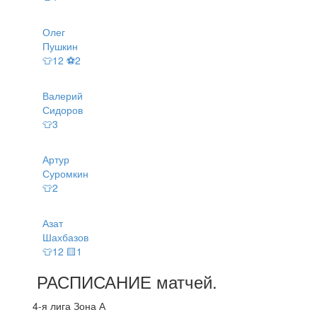
Олег
Пушкин
👕12 ⚽2
Валерий
Сидоров
👕3
Артур
Суромкин
👕2
Азат
Шахбазов
👕12 🟨1
РАСПИСАНИЕ
матчей
.
4-я лига Зона А