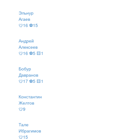
Эльнур
Агаев
👕16 ⚽15
Андрей
Алексеев
👕16 ⚽5 🟨1
Бобур
Давранов
👕17 ⚽5 🟨1
Константин
Желтов
👕9
Тале
Ибрагимов
👕15