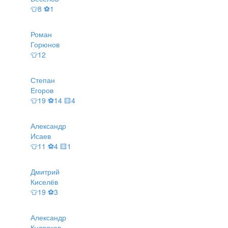
👕8 ⚽1
Роман
Горюнов
👕12
Степан
Егоров
👕19 ⚽14 🟨4
Александр
Исаев
👕11 ⚽4 🟨1
Дмитрий
Киселёв
👕19 ⚽3
Александр
Кудряков