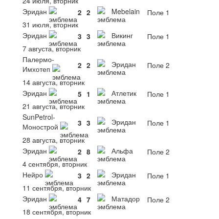
24 июля, вторник
Эридан
Mebelain
2
2
Поле 1
31 июля, вторник
Эридан
Викинг
3
3
Поле 1
7 августа, вторник
Палермо-
Эридан
2
2
Поле 2
Имхотеп
14 августа, вторник
Эридан
Атлетик
5
1
Поле 1
21 августа, вторник
SunPetrol-
Эридан
3
3
Поле 1
Монострой
28 августа, вторник
Эридан
Альфа
2
8
Поле 2
4 сентября, вторник
Нейро
Эридан
3
2
Поле 1
11 сентября, вторник
Эридан
Матадор
4
7
Поле 2
18 сентября, вторник