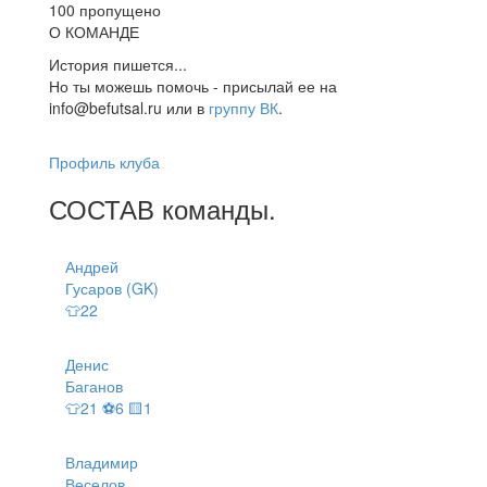
100 пропущено
О КОМАНДЕ
История пишется...
Но ты можешь помочь - присылай ее на
info@befutsal.ru или в
группу ВК
.
Профиль клуба
СОСТАВ
команды
.
Андрей
Гусаров (GK)
👕22
Денис
Баганов
👕21 ⚽6 🟨1
Владимир
Веселов