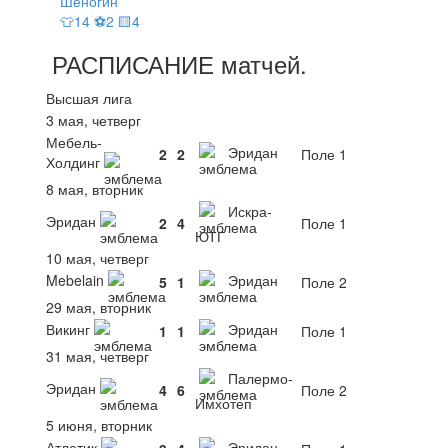
Шеногин
👕14 ⚽2 🟨4
РАСПИСАНИЕ
матчей
.
Высшая лига
3 мая, четверг
Мебель-
Эридан
2
2
Поле 1
Холдинг
8 мая, вторник
Искра-
Эридан
2
4
Поле 1
ЮТГ
10 мая, четверг
Mebelain
Эридан
5
1
Поле 2
29 мая, вторник
Викинг
Эридан
1
1
Поле 1
31 мая, четверг
Палермо-
Эридан
4
6
Поле 2
Имхотеп
5 июня, вторник
Атлетик
Эридан