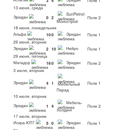
3
4
Поле 1
13 июня, среда
SunPetrol-
Эридан
0
2
Поле 2
Монострой
18 июня, понедельник
Альфа
Эридан
10
0
Поле 1
26 июня, вторник
Эридан
Нейро
2
10
Поле 1
29 июня, пятница
Матадор
Эридан
16
0
Поле 2
3 июля, вторник
Эридан
4
1
Поле 1
Мебельный
Парад
10 июля, вторник
Мебель-
Эридан
1
4
Поле 2
Холдинг
17 июля, вторник
Искра-ЮТГ
Эридан
5
0
Поле 1