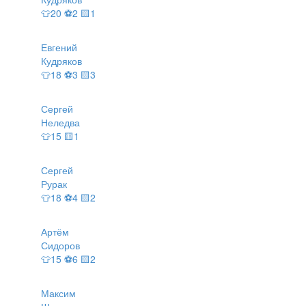
👕20 ⚽2 🟨1
Евгений
Кудряков
👕18 ⚽3 🟨3
Сергей
Неледва
👕15 🟨1
Сергей
Рурак
👕18 ⚽4 🟨2
Артём
Сидоров
👕15 ⚽6 🟨2
Максим