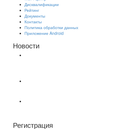
Дисквалификации
Рейтинг
Документы
Контакты
Политика обработки данных
Приложение Android
Новости
⚽НАЗНАЧЕНИЯ СУДЕЙ⚽ ‼В СРЕДУ
СОСТОЯТСЯ ДОИГРОВКИ 2-Х ТАЙМОВ ДВУХ
МАТЧЕЙ 2А ЛИГИ.
⚡️Сегодня было жарко⚡️ ⚽ ️«Протестировали»
новую футбольную площадку в
📅 Анонс матчей на пятницу, 7 августа 2026 г.
🎡 Центральный парк культуры и отдыха
Регистрация