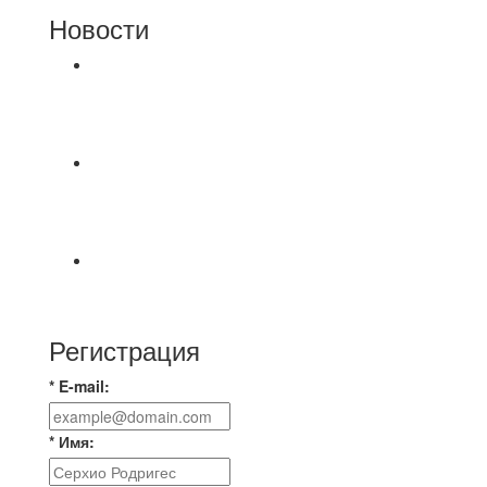
Новости
⚽НАЗНАЧЕНИЯ СУДЕЙ⚽ ‼В СРЕДУ
СОСТОЯТСЯ ДОИГРОВКИ 2-Х ТАЙМОВ ДВУХ
МАТЧЕЙ 2А ЛИГИ.
⚽ Первенство Владимира по футзалу. 1-я лига.
06.08.2026 г. УютСтрой - Крафт 0:2 (0:0) 📹
Обзор
Красная Гвардия сыграла в ничью с Камбэком
3:3 Равная игра , много борьбы и
Регистрация
* E-mail:
* Имя: