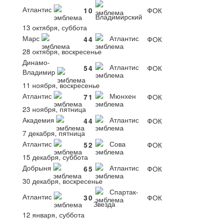
Атлантис
1
0
ФОК
Владимирский
13 октября, суббота
Марс
Атлантис
4
4
ФОК
28 октября, воскресенье
Динамо-
Атлантис
5
4
ФОК
Владимир
11 ноября, воскресенье
Атлантис
Мюнхен
7
1
ФОК
23 ноября, пятница
Академия
Атлантис
4
4
ФОК
7 декабря, пятница
Атлантис
Сова
5
2
ФОК
15 декабря, суббота
Добрыня
Атлантис
6
5
ФОК
30 декабря, воскресенье
Спартак-
Атлантис
3
0
ФОК
Звезда
12 января, суббота