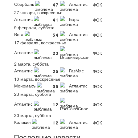
Сбербанк
Атлантис
4
7
ФОК
27 января, воскресенье
Атлантис
Барс
4
1
ФОК
9 февраля, суббота
Вега
Атлантис
5
4
ФОК
17 февраля, воскресенье
Атлантис
2
3
ФОК
Владимирская
2 марта, суббота
Атлантис
ГазМяс
2
5
ФОК
10 марта, воскресенье
Мономахъ
Атлантис
0
5
ФОК
23 марта, суббота
Атлантис
1
2
ФОК
РосСоюзСпас
30 марта, суббота
Киликия
Атлантис
1
2
ФОК
Последние новости