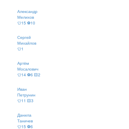
Александр
Мелихов
👕15 ⚽10
Сергей
Михайлов
👕1
Артём
Мосалович
👕14 ⚽6 🟨2
Иван
Петрунин
👕11 🟨3
Данила
Таничев
👕15 ⚽6