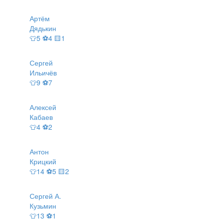
Артём
Дядькин
👕5 ⚽4 🟨1
Сергей
Ильичёв
👕9 ⚽7
Алексей
Кабаев
👕4 ⚽2
Антон
Крицкий
👕14 ⚽5 🟨2
Сергей А.
Кузьмин
👕13 ⚽1