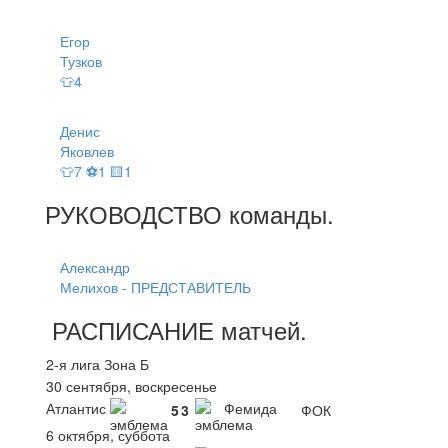
Егор
Тузков
👕4
Денис
Яковлев
👕7 ⚽1 🟨1
РУКОВОДСТВО
команды
.
Александр
Мелихов - ПРЕДСТАВИТЕЛЬ
РАСПИСАНИЕ
матчей
.
2-я лига Зона Б
30 сентября, воскресенье
Атлантис
Фемида
5
3
ФОК
6 октября, суббота