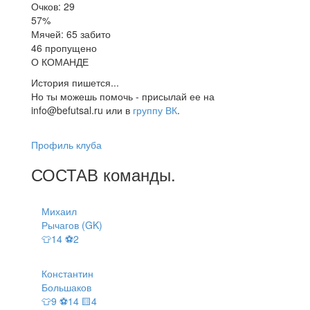
Очков: 29
57%
Мячей: 65 забито
46 пропущено
О КОМАНДЕ
История пишется...
Но ты можешь помочь - присылай ее на
info@befutsal.ru или в
группу ВК
.
Профиль клуба
СОСТАВ
команды
.
Михаил
Рычагов (GK)
👕14 ⚽2
Константин
Большаков
👕9 ⚽14 🟨4