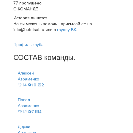
77 пропущено
О КОМАНДЕ
История пишется...
Но ты можешь помочь - присылай ее на
info@befutsal.ru или в
группу ВК
.
Профиль клуба
СОСТАВ
команды
.
Алексей
Авраменко
👕14 ⚽10 🟨2
Павел
Авраменко
👕12 ⚽7 🟨4
Доржи
Арангаев