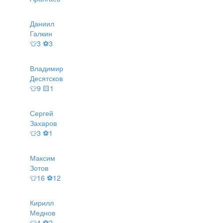
Даниил
Галкин
👕3 ⚽3
Владимир
Десятсков
👕9 🟨1
Сергей
Захаров
👕3 ⚽1
Максим
Зотов
👕16 ⚽12
Кирилл
Меднов
👕4 ⚽2