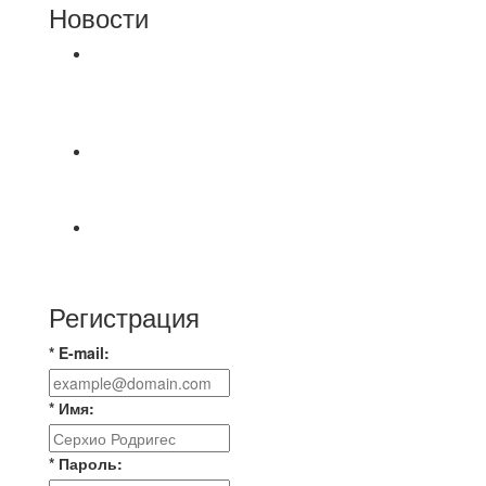
Новости
⚽НАЗНАЧЕНИЯ СУДЕЙ⚽ ‼В СРЕДУ
СОСТОЯТСЯ ДОИГРОВКИ 2-Х ТАЙМОВ ДВУХ
МАТЧЕЙ 2А ЛИГИ.
⚡️Сегодня было жарко⚡️ ⚽ ️«Протестировали»
новую футбольную площадку в
📅 Анонс матчей на пятницу, 7 августа 2026 г.
🎡 Центральный парк культуры и отдыха
Регистрация
* E-mail:
* Имя:
* Пароль: