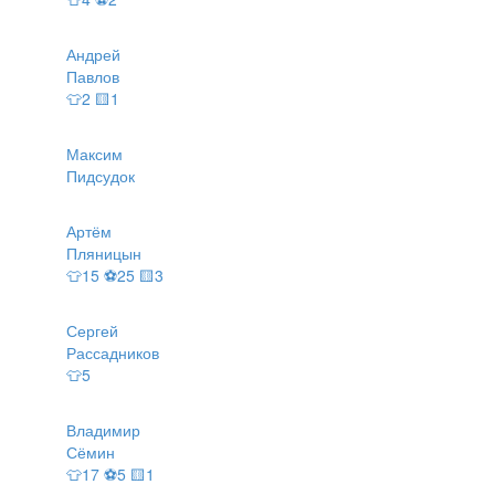
Андрей
Павлов
👕2 🟨1
Максим
Пидсудок
Артём
Пляницын
👕15 ⚽25 🟨3
Сергей
Рассадников
👕5
Владимир
Сёмин
👕17 ⚽5 🟨1