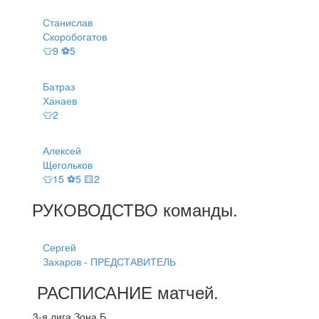
Станислав
Скоробогатов
👕9 ⚽5
Батраз
Ханаев
👕2
Алексей
Щегольков
👕15 ⚽5 🟨2
РУКОВОДСТВО
команды
.
Сергей
Захаров - ПРЕДСТАВИТЕЛЬ
РАСПИСАНИЕ
матчей
.
3-я лига Зона Б