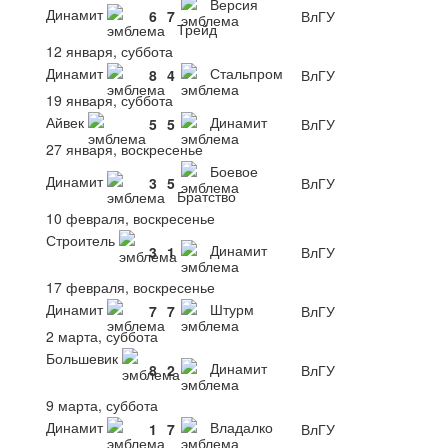
Версия
Динамит
6
7
ВлГУ
Трейд
12 января, суббота
Динамит
Стальпром
8
4
ВлГУ
19 января, суббота
Айвек
Динамит
5
5
ВлГУ
27 января, воскресенье
Боевое
Динамит
3
5
ВлГУ
Братство
10 февраля, воскресенье
Строитель
Динамит
3
1
ВлГУ
17 февраля, воскресенье
Динамит
Штурм
7
7
ВлГУ
2 марта, суббота
Большевик
Динамит
8
2
ВлГУ
9 марта, суббота
Динамит
Владалко
1
7
ВлГУ