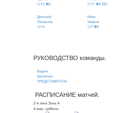
👕12 ⚽2
👕17 ⚽5 🟨2
Дмитрий
Иван
Пискунов
Уваров
👕14
👕7 ⚽5
РУКОВОДСТВО
команды
.
Вадим
Кручинин -
ПРЕДСТАВИТЕЛЬ
РАСПИСАНИЕ
матчей
.
2-я лига Зона А
4 мая, суббота