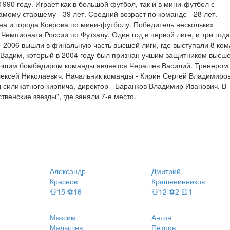
990 году. Играет как в большой футбол, так и в мини-футбол с
мому старшему - 39 лет. Средний возраст по команде - 28 лет.
а и города Коврова по мини-футболу. Победитель нескольких
Чемпионата России по Футзалу. Один год в первой лиге, и три года
-2006 вышли в финальную часть высшей лиги, где выступали 8 ком
н Вадим, который в 2004 году был признан учшим защитником высш
 Лучшим бомбадиром команды является Черашев Василий. Тренером
ексей Николаевич. Начальник команды - Кирин Сергей Владимиров
 силикатного кирпича, директор - Баранков Владимир Иванович. В
венские звезды", где заняли 7-е место.
Александр
Дмитрий
Краснов
Крашенинников
👕15 ⚽16
👕12 ⚽2 🟨1
Максим
Антон
Малышев
Петров