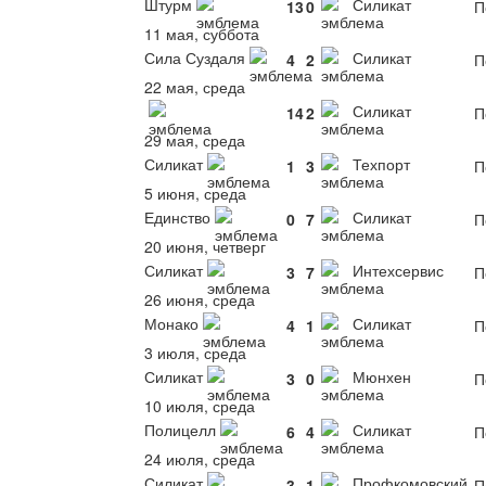
Штурм
Силикат
13
0
П
11 мая, суббота
Сила Суздаля
Силикат
4
2
П
22 мая, среда
Силикат
14
2
П
29 мая, среда
Силикат
Техпорт
1
3
П
5 июня, среда
Единство
Силикат
0
7
П
20 июня, четверг
Силикат
Интехсервис
3
7
П
26 июня, среда
Монако
Силикат
4
1
П
3 июля, среда
Силикат
Мюнхен
3
0
П
10 июля, среда
Полицелл
Силикат
6
4
П
24 июля, среда
Силикат
Профкомовский
3
1
П