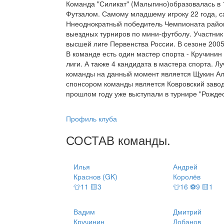
Команда "Силикат" (Малыгино)образовалась в 1
Футзалом. Самому младшему игроку 22 года, са
Ннеоднократный победитель Чемпионата район
выездных турниров по мини-футболу. Участник 
высшей лиге Первенства России. В сезоне 2005
В команде есть один мастер спорта - Кручини
лиги. А также 4 кандидата в мастера спорта.
команды на данный момент является Щукин Ал
спонсором команды является Ковровский завод
прошлом году уже выступали в турнире "Рождест
Профиль клуба
СОСТАВ
команды
.
Илья
Андрей
Краснов (GK)
Королёв
👕11 🟨3
👕16 ⚽9 🟨1
Вадим
Дмитрий
Кручинин
Лобанов