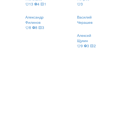
👕13 ⚽4 🟨1
👕3
Александр
Василий
Филинов
Черашев
👕8 ⚽8 🟨3
Алексей
Щукин
👕9 ⚽3 🟨2