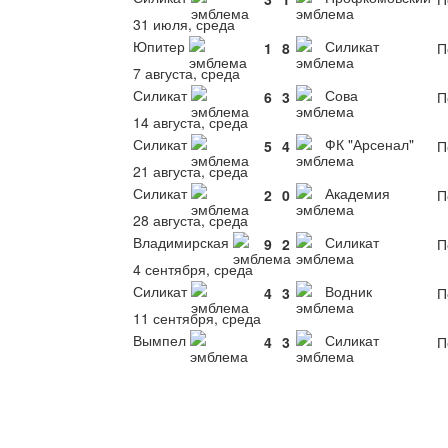
31 июля, среда
Юпитер
Силикат
1
8
П
7 августа, среда
Силикат
Сова
6
3
П
14 августа, среда
Силикат
ФК "Арсенал"
5
4
П
21 августа, среда
Силикат
Академия
2
0
П
28 августа, среда
Владимирская
Силикат
9
2
П
4 сентября, среда
Силикат
Водник
4
3
П
11 сентября, среда
Вымпел
Силикат
4
3
П