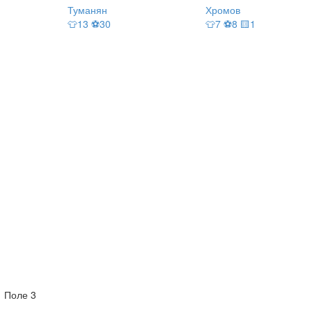
Туманян
Хромов
👕13 ⚽30
👕7 ⚽8 🟨1
Поле 3