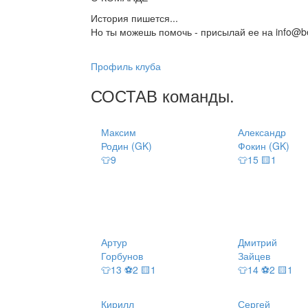
История пишется...
Но ты можешь помочь - присылай ее на info@be
Профиль клуба
СОСТАВ
команды
.
Максим
Александр
Родин (GK)
Фокин (GK)
👕9
👕15 🟨1
Артур
Дмитрий
Горбунов
Зайцев
👕13 ⚽2 🟨1
👕14 ⚽2 🟨1
Кирилл
Сергей