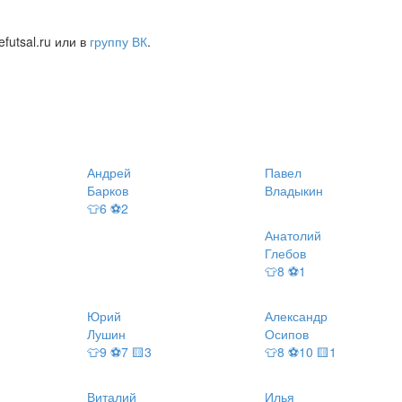
futsal.ru или в
группу ВК
.
Андрей
Павел
Барков
Владыкин
👕6 ⚽2
Анатолий
Глебов
👕8 ⚽1
Юрий
Александр
Лушин
Осипов
👕9 ⚽7 🟨3
👕8 ⚽10 🟨1
Виталий
Илья