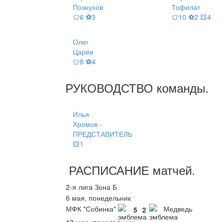
Познухов
Тофилат
👕6 ⚽3
👕10 ⚽2 🟨4
Олег
Царёв
👕8 ⚽4
РУКОВОДСТВО
команды
.
Илья
Хромов -
ПРЕДСТАВИТЕЛЬ
🟨1
РАСПИСАНИЕ
матчей
.
2-я лига Зона Б
6 мая, понедельник
МФК "Собинка"
Медведь
5
2