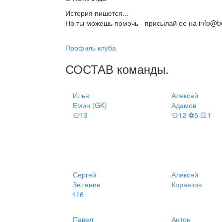
История пишется...
Но ты можешь помочь - присылай ее на info@be
Профиль клуба
СОСТАВ
команды
.
Илья
Алексей
Емин (GK)
Адамов
👕13
👕12 ⚽5 🟨1
Сергей
Алексей
Зеленин
Корняков
👕6
Павел
Антон