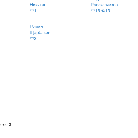
Никитин
Рассказчиков
👕1
👕15 ⚽15
Роман
Щербаков
👕3
оле 3