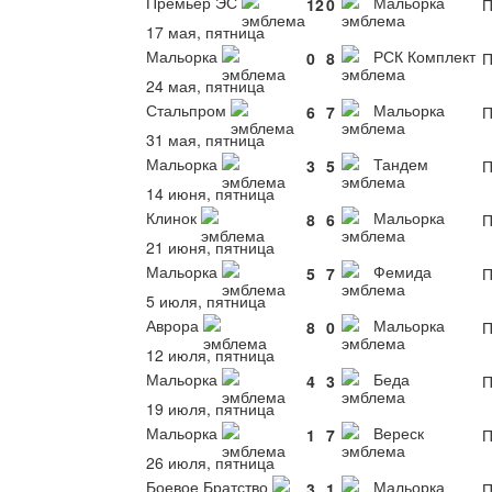
Премьер ЭС
Мальорка
12
0
П
17 мая, пятница
Мальорка
РСК Комплект
0
8
П
24 мая, пятница
Стальпром
Мальорка
6
7
П
31 мая, пятница
Мальорка
Тандем
3
5
П
14 июня, пятница
Клинок
Мальорка
8
6
П
21 июня, пятница
Мальорка
Фемида
5
7
П
5 июля, пятница
Аврора
Мальорка
8
0
П
12 июля, пятница
Мальорка
Беда
4
3
П
19 июля, пятница
Мальорка
Вереск
1
7
П
26 июля, пятница
Боевое Братство
Мальорка
3
1
П