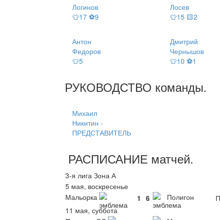
Логинов
Лосев
👕17 ⚽9
👕15 🟨2
Антон
Дмитрий
Федоров
Чернышов
👕5
👕10 ⚽1
РУКОВОДСТВО
команды
.
Михаил
Никитин -
ПРЕДСТАВИТЕЛЬ
РАСПИСАНИЕ
матчей
.
3-я лига Зона А
5 мая, воскресенье
Мальорка
Полигон
1
6
П
11 мая, суббота