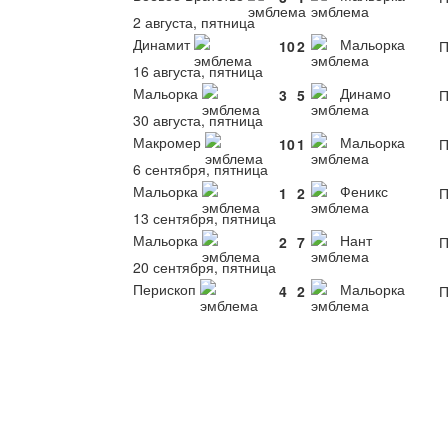
2 августа, пятница
Динамит
Мальорка
10
2
П
16 августа, пятница
Мальорка
Динамо
3
5
П
30 августа, пятница
Макромер
Мальорка
10
1
П
6 сентября, пятница
Мальорка
Феникс
1
2
П
13 сентября, пятница
Мальорка
Нант
2
7
П
20 сентября, пятница
Перископ
Мальорка
4
2
П