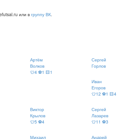
futsal.ru или в
группу ВК
.
Артём
Сергей
Волков
Горлов
👕4 ⚽1 🟨1
Иван
Егоров
👕12 ⚽1 🟨4
Виктор
Сергей
Крылов
Лазарев
👕5 ⚽4
👕11 ⚽3
Михаил
Андрей