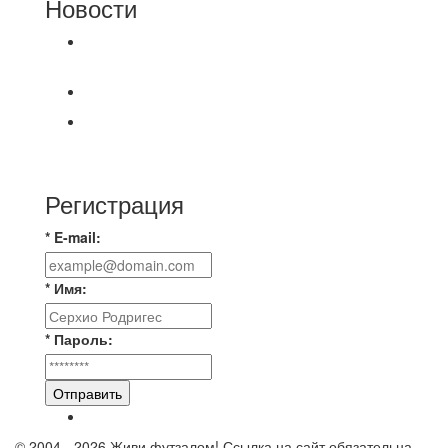
Новости
⚽НАЗНАЧЕНИЯ СУДЕЙ⚽
Продолжаем про итоги соревнований по
футзалу.⚽️ Результаты распределились
Регистрация
* E-mail:
* Имя:
* Пароль:
Отправить
© 2004 - 2026 Живи футзалом! Ссылка на сайт обязательна.