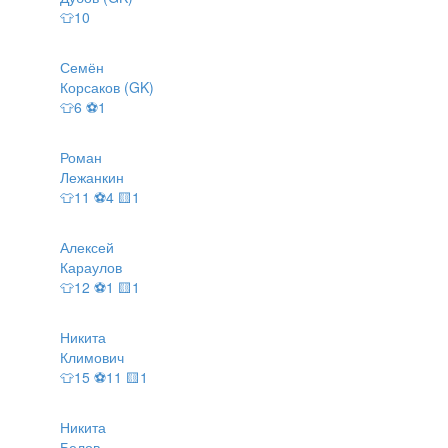
👕10
Семён
Корсаков (GK)
👕6 ⚽1
Роман
Лежанкин
👕11 ⚽4 🟨1
Алексей
Караулов
👕12 ⚽1 🟨1
Никита
Климович
👕15 ⚽11 🟨1
Никита
Белов