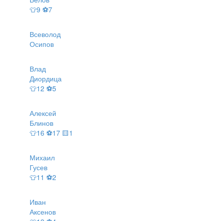
👕9 ⚽7
Всеволод
Осипов
Влад
Диордица
👕12 ⚽5
Алексей
Блинов
👕16 ⚽17 🟨1
Михаил
Гусев
👕11 ⚽2
Иван
Аксенов