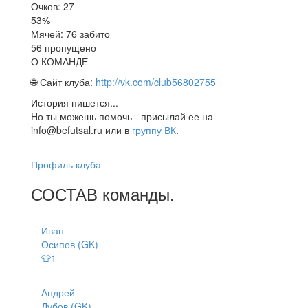
Очков: 27
53%
Мячей: 76 забито
56 пропущено
О КОМАНДЕ
🌐 Сайт клуба:
http://vk.com/club56802755
История пишется...
Но ты можешь помочь - присылай ее на
info@befutsal.ru или в
группу ВК
.
Профиль клуба
СОСТАВ
команды
.
Иван
Осипов (GK)
👕1
Андрей
Дубов (GK)