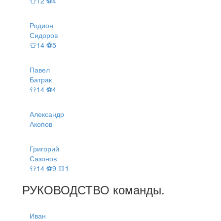
👕12 ⚽4
Родион
Сидоров
👕14 ⚽5
Павел
Батрак
👕14 ⚽4
Александр
Акопов
Григорий
Сазонов
👕14 ⚽9 🟨1
РУКОВОДСТВО
команды
.
Иван