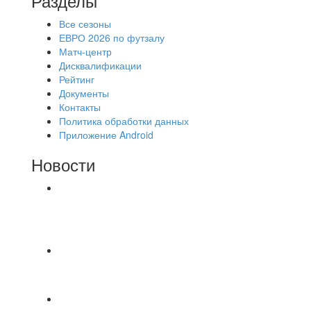
Разделы
Все сезоны
ЕВРО 2026 по футзалу
Матч-центр
Дисквалификации
Рейтинг
Документы
Контакты
Политика обработки данных
Приложение Android
Новости
⚽НАЗНАЧЕНИЯ СУДЕЙ⚽ ‼В СРЕДУ
СОСТОЯТСЯ ДОИГРОВКИ 2-Х ТАЙМОВ ДВУХ
МАТЧЕЙ 2А ЛИГИ.
📹📹📹 Обзор голов 📹📹📹 Лига 4. Зона "Б". 12
тур. Лето 2026. МФК "Восход" - Ирбис 6:2