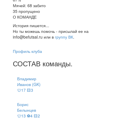
Мячей: 68 забито
35 пропущено
О КОМАНДЕ
История пишется...
Но ты можешь помочь - присылай ее на
info@befutsal.ru или в
группу ВК
.
Профиль клуба
СОСТАВ
команды
.
Владимир
Иванов (GK)
👕17 🟨3
Борис
Белынцев
👕13 ⚽4 🟨2