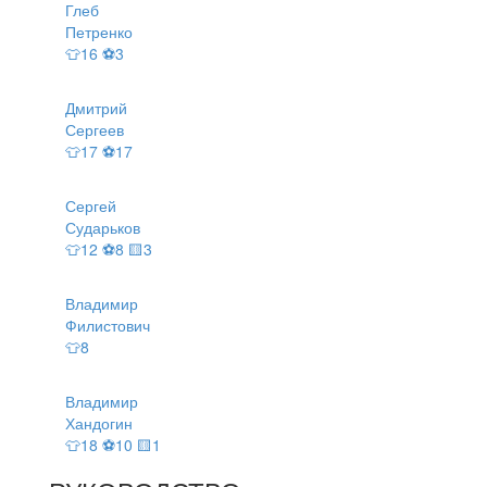
Глеб
Петренко
👕16 ⚽3
Дмитрий
Сергеев
👕17 ⚽17
Сергей
Сударьков
👕12 ⚽8 🟨3
Владимир
Филистович
👕8
Владимир
Хандогин
👕18 ⚽10 🟨1