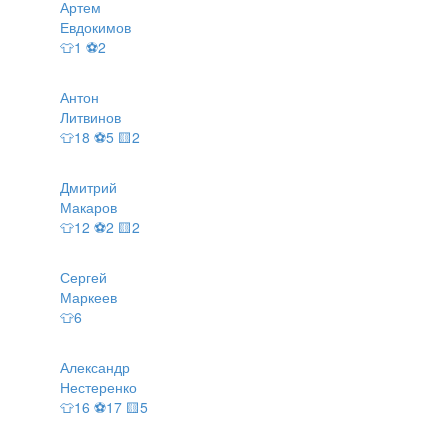
Артем
Евдокимов
👕1 ⚽2
Антон
Литвинов
👕18 ⚽5 🟨2
Дмитрий
Макаров
👕12 ⚽2 🟨2
Сергей
Маркеев
👕6
Александр
Нестеренко
👕16 ⚽17 🟨5