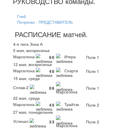
РУКОВОДСТВО
команды
.
Глеб
Петренко - ПРЕДСТАВИТЕЛЬ
РАСПИСАНИЕ
матчей
.
4-я лига Зона А
5 мая, воскресенье
Марселона
Итера
6
0
Поле 1
12 мая, воскресенье
Марселона
Спарта
4
0
Поле 1
15 мая, среда
Сплав-2
0
6
Поле 1
Марселона
22 мая, среда
Марселона
Трайтэк
4
5
Поле 2
27 мая, понедельник
Устинал
3
3
Поле 2
Марселона