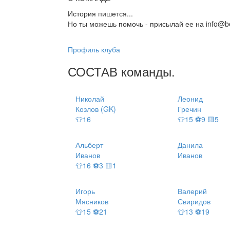
История пишется...
Но ты можешь помочь - присылай ее на info@be
Профиль клуба
СОСТАВ
команды
.
Николай
Леонид
Козлов (GK)
Гречин
👕16
👕15 ⚽9 🟨5
Альберт
Данила
Иванов
Иванов
👕16 ⚽3 🟨1
Игорь
Валерий
Мясников
Свиридов
👕15 ⚽21
👕13 ⚽19