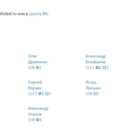
futsal.ru или в
группу ВК
.
Олег
Александр
Дружинин
Епифанов
👕8 ⚽1
👕11 ⚽2 🟨1
Сергей
Игорь
Корзин
Лапшин
👕17 ⚽3 🟨1
👕8 🟨1
Александр
Уханов
👕8 ⚽3