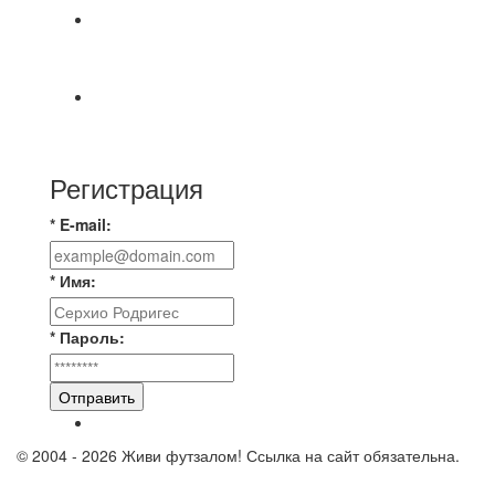
Победная... Спасибо всем за самоотдачу,
самообладание и подстраховку...выложились
📹📹📹 Обзор голов 📹📹📹 Лига 4. Зона "Б". 12
тур. Лето 2026. МФК "Восход" - Ирбис 6:2
Регистрация
* E-mail:
* Имя:
* Пароль:
Отправить
© 2004 - 2026 Живи футзалом! Ссылка на сайт обязательна.