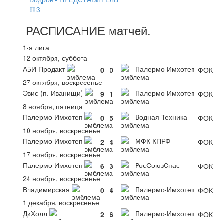
🟨3
РАСПИСАНИЕ
матчей
.
1-я лига
12 октября, суббота
АБИ Продакт
Палермо-Имхотеп
0
0
ФОК
27 октября, воскресенье
Эвис (п. Иванищи)
Палермо-Имхотеп
9
1
ФОК
8 ноября, пятница
Палермо-Имхотеп
Водная Техника
0
5
ФОК
10 ноября, воскресенье
Палермо-Имхотеп
МФК КПРФ
2
4
ФОК
17 ноября, воскресенье
Палермо-Имхотеп
РосСоюзСпас
6
3
ФОК
24 ноября, воскресенье
Владимирская
Палермо-Имхотеп
0
4
ФОК
1 декабря, воскресенье
ДиХолл
Палермо-Имхотеп
2
6
ФОК