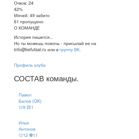
Очков: 24
42%
Мячей: 49 забито
61 пропущено
О КОМАНДЕ
История пишется...
Но ты можешь помочь - присылай ее на
info@befutsal.ru или в
группу ВК
.
Профиль клуба
СОСТАВ
команды
.
Павел
Балов (GK)
👕9 🟨1
Илья
Антонов
👕12 ⚽11