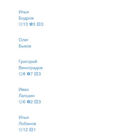
Илья
Бодров
👕13 ⚽3 🟨3
Олег
Быков
Григорий
Виноградов
👕8 ⚽7 🟨3
Иван
Лапшин
👕6 ⚽2 🟨3
Илья
Лобанов
👕12 🟨1