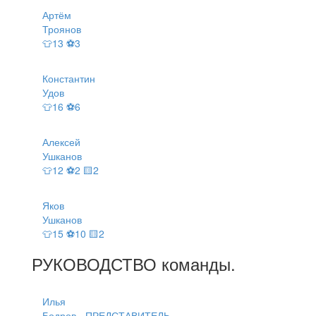
Артём
Троянов
👕13 ⚽3
Константин
Удов
👕16 ⚽6
Алексей
Ушканов
👕12 ⚽2 🟨2
Яков
Ушканов
👕15 ⚽10 🟨2
РУКОВОДСТВО
команды
.
Илья
Бодров - ПРЕДСТАВИТЕЛЬ