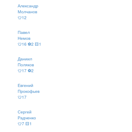
Александр
Молчанов
👕12
Павел
Немов
👕16 ⚽2 🟨1
Даниил
Поляков
👕17 ⚽2
Евгений
Прокофьев
👕17
Сергей
Радченко
👕7 🟨1