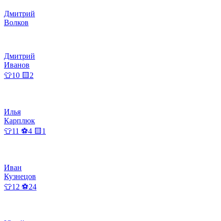
Дмитрий
Волков
Дмитрий
Иванов
👕10 🟨2
Илья
Карплюк
👕11 ⚽4 🟨1
Иван
Кузнецов
👕12 ⚽24