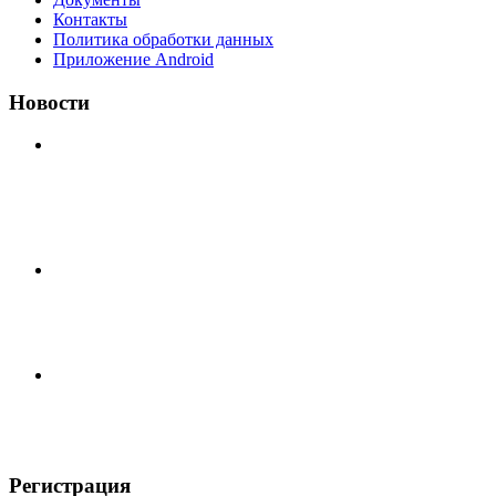
Контакты
Политика обработки данных
Приложение Android
Новости
⚽НАЗНАЧЕНИЯ СУДЕЙ⚽ ‼В СРЕДУ СОСТОЯТСЯ
ДОИГРОВКИ 2-Х ТАЙМОВ ДВУХ МАТЧЕЙ 2А
ЛИГИ.
📹📹📹 Обзор голов 📹📹📹 Лига 4. Зона "Б". 12 тур.
Лето 2026. МФК "Восход" - Ирбис 6:2
⚽️ВИДЕООБЗОР⚽️ «БРУСБОКС» 4️⃣ : 1️⃣ «ТЕХЦЕНТР
ГРАНД»
Регистрация