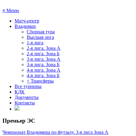
≡
Меню
Матч-центр
Владимир
Сборная тура
Высшая лига
1-я лига
2-я лига. Зона А
2-я лига. Зона Б
3-я лига. Зона А
3-я лига. Зона Б
4-я лига. Зона А
4-я лига. Зона Б
+ Трансферы
Все турниры
КДК
Документы
Контакты
Премьер ЭС
Чемпионат Владимира по футзалу. 3-я лига Зона А