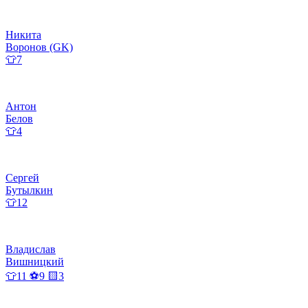
Никита
Воронов (GK)
👕7
Антон
Белов
👕4
Сергей
Бутылкин
👕12
Владислав
Вишницкий
👕11 ⚽9 🟨3