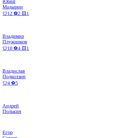
Юрий
Мадырин
👕12 ⚽2 🟨1
Владимир
Плужников
👕10 ⚽4 🟨1
Владислав
Подколзин
👕4 ⚽5
Андрей
Полькин
Егор
Сигаев