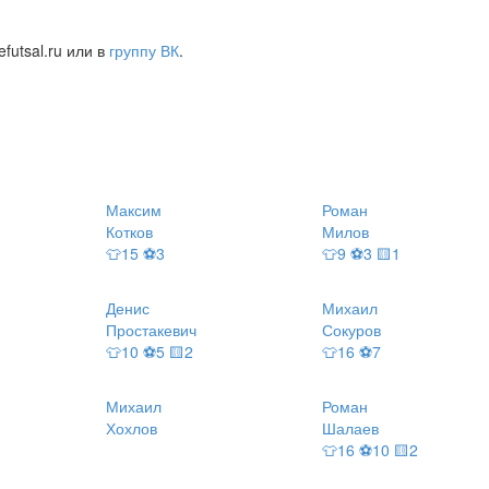
futsal.ru или в
группу ВК
.
Максим
Роман
Котков
Милов
👕15 ⚽3
👕9 ⚽3 🟨1
Денис
Михаил
Простакевич
Сокуров
👕10 ⚽5 🟨2
👕16 ⚽7
Михаил
Роман
Хохлов
Шалаев
👕16 ⚽10 🟨2