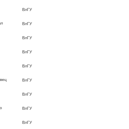
ВлГУ
лл
ВлГУ
ВлГУ
ВлГУ
ВлГУ
вец
ВлГУ
ВлГУ
о
ВлГУ
ВлГУ