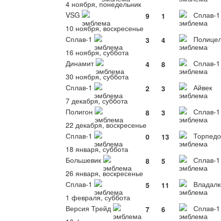
4 ноября, понедельник
VSG
Сплав-1
9
1
10 ноября, воскресенье
Сплав-1
Полице
3
4
16 ноября, суббота
Динамит
Сплав-1
4
8
30 ноября, суббота
Сплав-1
Айвек
2
3
7 декабря, суббота
Полигон
Сплав-1
8
3
22 декабря, воскресенье
Сплав-1
Торпедо
0
13
18 января, суббота
Большевик
Сплав-1
8
5
26 января, воскресенье
Сплав-1
Владалк
5
11
1 февраля, суббота
Версия Трейд
Сплав-1
7
6