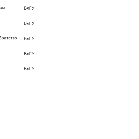
ом
ВлГУ
ВлГУ
Братство
ВлГУ
ВлГУ
ВлГУ