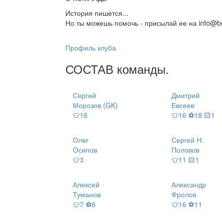
История пишется...
Но ты можешь помочь - присылай ее на info@be
Профиль клуба
СОСТАВ
команды
.
Сергей
Дмитрий
Морозов (GK)
Евсеев
👕16
👕16 ⚽18 🟨1
Олег
Сергей Н.
Осипов
Половов
👕3
👕11 🟨1
Алексей
Александр
Туманов
Фролов
👕7 ⚽6
👕16 ⚽11