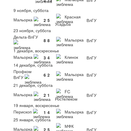
9 ноября, суббота
Красная
Мальорка
2
5
ВлГУ
Усадьба
23 ноября, суббота
Дельта-ВлГУ
Мальорка
8
8
ВлГУ
1 декабря, воскресенье
Мальорка
Клинок
3
4
ВлГУ
14 декабря, суббота
Профком
Мальорка
6
2
ВлГУ
ВлГУ
21 декабря, суббота
FC
Мальорка
2
1
ВлГУ
Ростелеком
19 января, воскресенье
Перископ
Мальорка
1
4
ВлГУ
25 января, суббота
МФК
Мальорка
2
5
ВлГУ