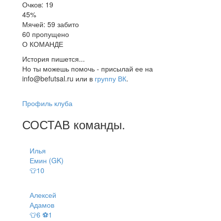
Очков: 19
45%
Мячей: 59 забито
60 пропущено
О КОМАНДЕ
История пишется...
Но ты можешь помочь - присылай ее на
info@befutsal.ru или в
группу ВК
.
Профиль клуба
СОСТАВ
команды
.
Илья
Емин (GK)
👕10
Алексей
Адамов
👕6 ⚽1