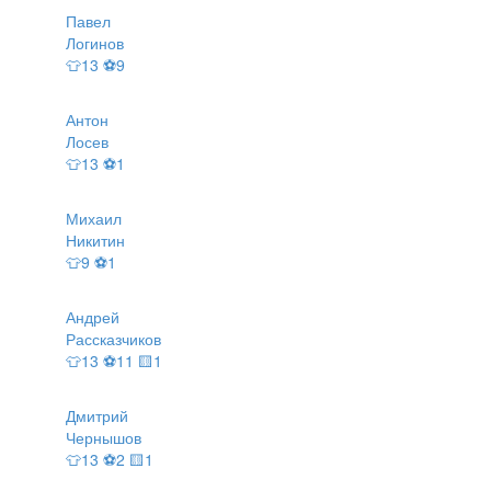
Павел
Логинов
👕13 ⚽9
Антон
Лосев
👕13 ⚽1
Михаил
Никитин
👕9 ⚽1
Андрей
Рассказчиков
👕13 ⚽11 🟨1
Дмитрий
Чернышов
👕13 ⚽2 🟨1