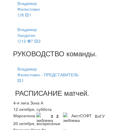
Владимир
Филистович
👕8 🟨1
Владимир
Хандогин
👕12 ⚽7 🟨2
РУКОВОДСТВО
команды
.
Владимир
Филистович - ПРЕДСТАВИТЕЛЬ
🟨1
РАСПИСАНИЕ
матчей
.
4-я лига Зона А
12 октября, суббота
Марселона
АистСОФТ
3
2
ВлГУ
20 октября, воскресенье
Красная Усадьба