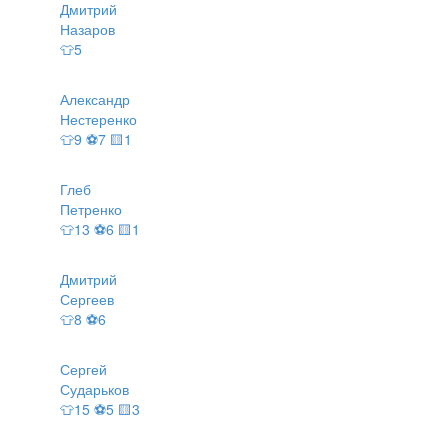
Дмитрий
Назаров
👕5
Александр
Нестеренко
👕9 ⚽7 🟨1
Глеб
Петренко
👕13 ⚽6 🟨1
Дмитрий
Сергеев
👕8 ⚽6
Сергей
Сударьков
👕15 ⚽5 🟨3