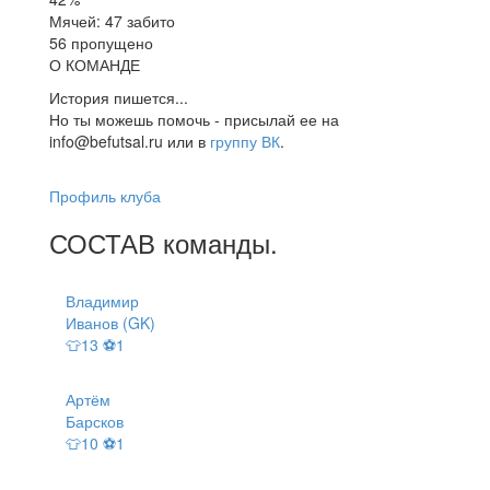
Мячей: 47 забито
56 пропущено
О КОМАНДЕ
История пишется...
Но ты можешь помочь - присылай ее на
info@befutsal.ru или в
группу ВК
.
Профиль клуба
СОСТАВ
команды
.
Владимир
Иванов (GK)
👕13 ⚽1
Артём
Барсков
👕10 ⚽1