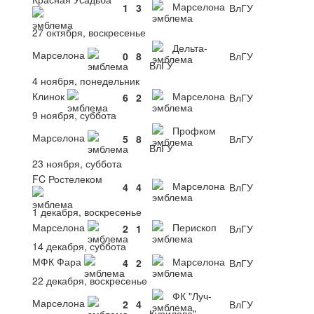
Марселона
1
3
ВлГУ
27 октября, воскресенье
Дельта-
Марселона
0
8
ВлГУ
ВлГУ
4 ноября, понедельник
Клинок
Марселона
6
2
ВлГУ
9 ноября, суббота
Профком
Марселона
5
8
ВлГУ
ВлГУ
23 ноября, суббота
FC Ростелеком
Марселона
4
4
ВлГУ
1 декабря, воскресенье
Марселона
Перископ
2
1
ВлГУ
14 декабря, суббота
МФК Фара
Марселона
4
2
ВлГУ
22 декабря, воскресенье
ФК "Луч-
Марселона
2
4
ВлГУ
Курилово"