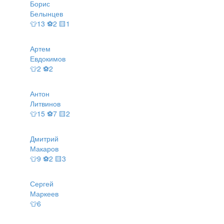
Борис
Белынцев
👕13 ⚽2 🟨1
Артем
Евдокимов
👕2 ⚽2
Антон
Литвинов
👕15 ⚽7 🟨2
Дмитрий
Макаров
👕9 ⚽2 🟨3
Сергей
Маркеев
👕6