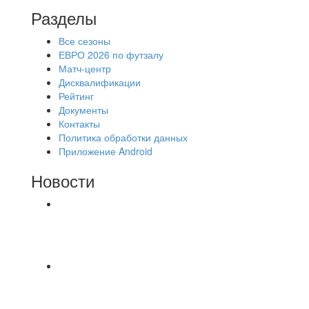
Разделы
Все сезоны
ЕВРО 2026 по футзалу
Матч-центр
Дисквалификации
Рейтинг
Документы
Контакты
Политика обработки данных
Приложение Android
Новости
⚽НАЗНАЧЕНИЯ СУДЕЙ⚽ ‼В СРЕДУ
СОСТОЯТСЯ ДОИГРОВКИ 2-Х ТАЙМОВ ДВУХ
МАТЧЕЙ 2А ЛИГИ.
Команда «IZBA» ищет спарринг! ПН
(10.08),Торпедо, 20:30
https://vk.ru/christmasmusick