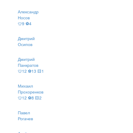
Александр
Носов
👕9 ⚽4
Дмитрий
Осипов
Дмитрий
Панкратов
👕12 ⚽13 🟨1
Михаил
Прохоренков
👕12 ⚽8 🟨2
Павел
Рогачев