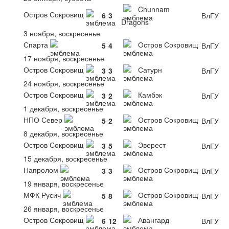
Chunnam
Остров Сокровищ
6
3
ВлГУ
Dragons
3 ноября, воскресенье
Спарта
Остров Сокровищ
5
4
ВлГУ
17 ноября, воскресенье
Остров Сокровищ
Сатурн
3
3
ВлГУ
24 ноября, воскресенье
Остров Сокровищ
Камбэк
3
2
ВлГУ
1 декабря, воскресенье
НПО Север
Остров Сокровищ
5
2
ВлГУ
8 декабря, воскресенье
Остров Сокровищ
Эверест
3
5
ВлГУ
15 декабря, воскресенье
Напролом
Остров Сокровищ
3
3
ВлГУ
19 января, воскресенье
МФК Русич
Остров Сокровищ
5
8
ВлГУ
26 января, воскресенье
Остров Сокровищ
Авангард
6
12
ВлГУ