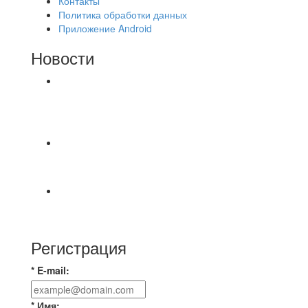
Контакты
Политика обработки данных
Приложение Android
Новости
⚽НАЗНАЧЕНИЯ СУДЕЙ⚽ ‼В СРЕДУ
СОСТОЯТСЯ ДОИГРОВКИ 2-Х ТАЙМОВ ДВУХ
МАТЧЕЙ 2А ЛИГИ.
📅 Анонс матчей на четверг, 6 августа 2026 г. 🎡
Центральный парк культуры и отдыха
⚽ Первенство Владимира по футзалу. 2-я лига.
Зона Б. 03.08.2026 г. КАС - МГ-ПКБ Энерго 1:6
Регистрация
* E-mail:
* Имя: