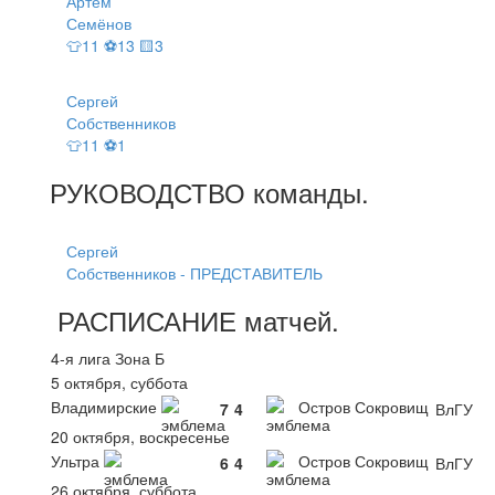
Артём
Семёнов
👕11 ⚽13 🟨3
Сергей
Собственников
👕11 ⚽1
РУКОВОДСТВО
команды
.
Сергей
Собственников - ПРЕДСТАВИТЕЛЬ
РАСПИСАНИЕ
матчей
.
4-я лига Зона Б
5 октября, суббота
Владимирские
Остров Сокровищ
7
4
ВлГУ
20 октября, воскресенье
Ультра
Остров Сокровищ
6
4
ВлГУ
26 октября, суббота