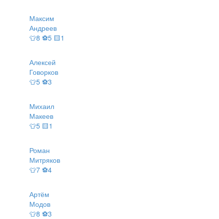
Максим
Андреев
👕8 ⚽5 🟨1
Алексей
Говорков
👕5 ⚽3
Михаил
Макеев
👕5 🟨1
Роман
Митряков
👕7 ⚽4
Артём
Модов
👕8 ⚽3